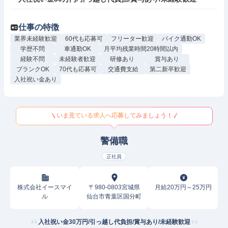
仕事の特徴
業界未経験歓迎
60代も応募可
フリーター歓迎
バイク通勤OK
学歴不問
車通勤OK
月平均残業時間20時間以内
経験不問
未経験者歓迎
研修あり
賞与あり
ブランクOK
70代も応募可
交通費支給
第二新卒歓迎
入社祝い金あり
いま見ている求人へ応募してみましょう！
警備職
正社員
株式会社イースマイ
〒980-0803宮城県
月給20万円～25万円
ル
仙台市青葉区国分町
入社祝い金30万円/引っ越し代負担/賞与あり/未経験歓迎