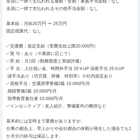
全員に一律で支払われる通勤・皆勤・家族手当金額：なし

全員に一律で支払われるその他手当金額：なし

基本給：月給20万円 〜 25万円

固定残業代：なし

✅交通費：規定支給（実費支給上限20,000円）

✅賞 与：あり（※業績に応じて）

✅昇 給：月1回（勤務態度と実績評価）

✅手 当：入社祝い金、時間外手当 25％UP 深夜手当 25％UP

 諸手当あり（功労賞、研修、特別等）※社内規定あり

✅資格手当：交通誘導警備2級 10,000円/月

 雑踏警備2級 10,000円/月

 指導教育責任者 10,000円/月

✅インセンティブ：友人紹介、警備案件の獲得など

基本的には定時まで業務がありますが、

仕事の都合上、早上がりや会社都合の休暇が発生した場合でも1
か月分の給与は保証します。