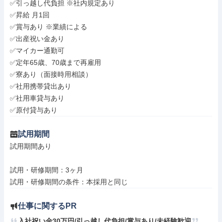
✅引っ越し代負担 ※社内規定あり

✅昇給 月1回

✅賞与あり ※業績による

✅出産祝い金あり

✅マイカー通勤可

✅定年65歳、70歳まで再雇用

✅寮あり（面接時用相談）

✅社用携帯貸出あり

✅社用車貸与あり

✅原付貸与あり
試用期間
試用期間あり

試用・研修期間：3ヶ月

仕事に関するPR
入社祝い金30万円/引っ越し代負担/賞与あり/未経験歓迎