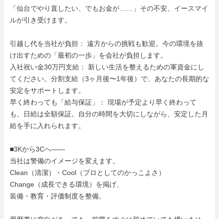
「仙台でやり直したい、でもお金が……」その不安、イースマイ
ルが引き受けます。

引越し代を当社が負担： 遠方からの挑戦も歓迎。今の環境を抜
け出すための「最初の一歩」を会社が負担します。

入社祝い金30万円支給： 新しい生活を整えるための軍資金にし
てください。分割支給（3ヶ月後〜1年後）で、あなたの長期的な
安定をサポートします。

早く終わっても「給与保証」： 現場が予定より早く終わって
も、日給は全額保証。自分の時間を大切にしながら、安定した月
給を手に入れられます。

■3Kから3Cへ――

当社は警備のイメージを変えます。

Clean（清潔）・Cool（プロとしてのかっこよさ）

Change（成長できる環境）を掲げ、

装備・教育・評価制度を整備。
