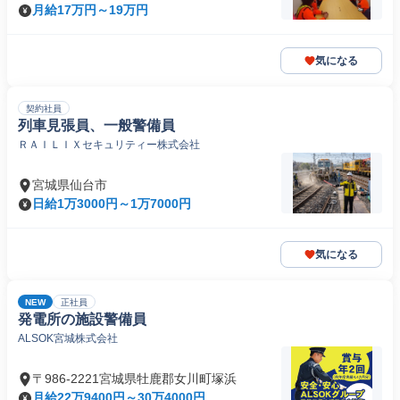
月給17万円～19万円
気になる
契約社員
列車見張員、一般警備員
ＲＡＩＬＩＸセキュリティー株式会社
宮城県仙台市
日給1万3000円～1万7000円
気になる
NEW
正社員
発電所の施設警備員
ALSOK宮城株式会社
〒986-2221宮城県牡鹿郡女川町塚浜
月給22万9400円～30万4000円