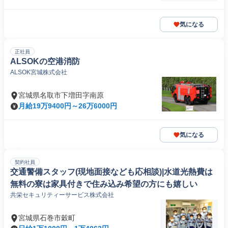
気になる
正社員
ALSOKの空港消防
ALSOK宮城株式会社
宮城県名取市下増田字南原
月給19万9400円～26万6000円
気になる
契約社員
交通警備スタッフ(現地面接なども応相談)|水道光熱費は
無料の寮は家具付きで住み込み希望の方にも嬉しい
共栄セキュリティーサービス株式会社
宮城県石巻市穀町