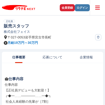
会員登録
ログイン
正社員
販売スタッフ
株式会社フェイス
〒027-0053岩手県宮古市長町
月給19万円～30万円
仕事概要
応募について
企業情報
仕事内容
仕事内容

【正社員デビューも大歓迎！】

┏◆━……──────……━◆┓

 社会人未経験の先輩が［7割］
