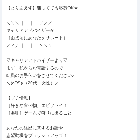
【とりあえず】迷ってても応募OK★

＼＼＼ ｜｜｜｜ ／／／

キャリアアドバイザーが

［面接前にあなたをサポート］

／／／ ｜｜｜｜ ＼＼＼

▽キャリアアドバイザーより▽

まず、私からお電話するので

転職のお手伝いをさせてください♪

＼(o´∀`)/（20代・女性）／

-

【プチ情報】

［好きな食べ物］エビフライ！

［趣味］ゲームで狩りに出ること

-

あなたの経歴に関するお話や

志望動機をブラッシュアップ！
