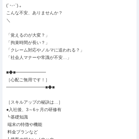
(´･-･`).｡

こんな不安、ありませんか？

＼

「覚えるのが大変？」

「拘束時間が長い？」

「クレーム対応やノルマに追われる？」

「社会人マナーや常識が不安…」

■◆■━━━━━━━

［心配ご無用です！］

━━━━━━━━━■◆■

［スキルアップの秘訣は…］

●入社後、3～6ヶ月の研修有

┗基礎知識

 端末の特徴や機能

 料金プランなど
