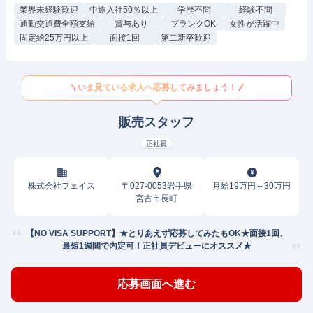
業界未経験歓迎
中途入社50％以上
学歴不問
経験不問
通勤交通費全額支給
賞与あり
ブランクOK
女性が活躍中
固定給25万円以上
面接1回
第二新卒歓迎
いま見ている求人へ応募してみましょう！
販売スタッフ
正社員
株式会社フェイス
〒027-0053岩手県
月給19万円～30万円
宮古市長町
【NO VISA SUPPORT】★とりあえず応募してみたもOK★面接1回、
最短1週間で内定可！正社員デビューにオススメ★
応募画面へ進む