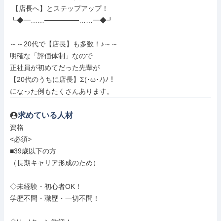
 【店長へ】とステップアップ！

┗◆━……───────……━◆┛

～～20代で【店長】も多数！♪～～

明確な「評価体制」なので

正社員が初めてだった先輩が

【20代のうちに店長】Σ(･ω･ﾉ)ﾉ！

になった例もたくさんあります。
求めている人材
資格

<必須>

■39歳以下の方

（長期キャリア形成のため）

◇未経験・初心者OK！

学歴不問・職歴・一切不問！
