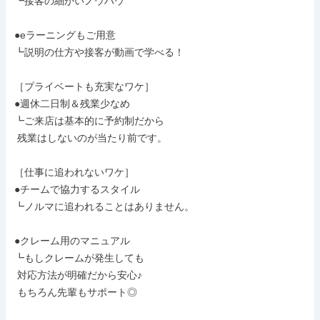
┗接客の細かいノウハウ

●eラーニングもご用意

┗説明の仕方や接客が動画で学べる！

［プライベートも充実なワケ］

●週休二日制＆残業少なめ

┗ご来店は基本的に予約制だから

 残業はしないのが当たり前です。

［仕事に追われないワケ］

●チームで協力するスタイル

┗ノルマに追われることはありません。

●クレーム用のマニュアル

┗もしクレームが発生しても

 対応方法が明確だから安心♪

 もちろん先輩もサポート◎
