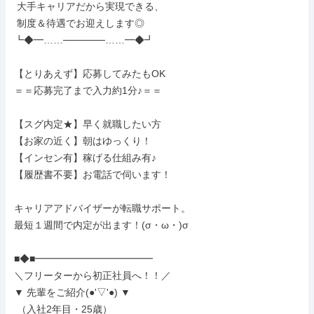
 大手キャリアだから実現できる、

 制度＆待遇でお迎えします◎

┗◆━……──────……━◆┛

【とりあえず】応募してみたもOK

＝＝応募完了まで入力約1分♪＝＝

【スグ内定★】早く就職したい方

【お家の近く】朝はゆっくり！

【インセン有】稼げる仕組み有♪

【履歴書不要】お電話で伺います！

キャリアアドバイザーが転職サポート。

最短１週間で内定が出ます！(σ・ω・)σ

■◆■━━━━━━━━━━━━

＼フリーターから初正社員へ！！／

▼ 先輩をご紹介(●'▽'●) ▼

 （入社2年目・25歳）
