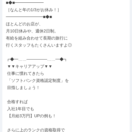
■◆■━━━━━━━

［なんと年の1/3がお休み！］

━━━━━━━━━■◆■

ほとんどのお店が、

月10日休みや、週休2日制。

有給を組み合わせて長期の旅行に

行くスタッフもたくさんいますよ◎

┏◆━……───────……━◆┓

 ▼▼キャリアアップ▼▼

 仕事に慣れてきたら

 「ソフトバンク資格認定制度」を

 目指しましょう！

 合格すれば

 入社1年目でも

 【月給3万円】UPの例も！

 さらに上のランクの資格取得で
