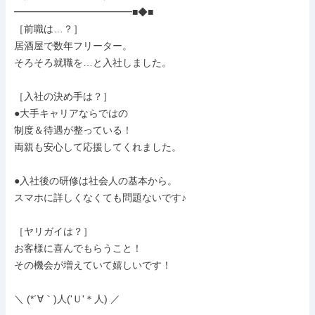
━━━━━━━━━━━━■◆■

［前職は…？］

居酒屋で数年フリーター。

そろそろ就職を…と入社しました。

［入社の決め手は？］

●大手キャリアならではの

制度＆待遇が整っている！

両親も安心して応援してくれました。

●入社後の研修は社会人の基本から。

スマホに詳しくなくても問題ないです♪

［ヤリガイは？］

お客様に喜んでもらうこと！

その機会が増えていて嬉しいです！

＼ (*´∀｀)人('Ｕ'＊人) ／
