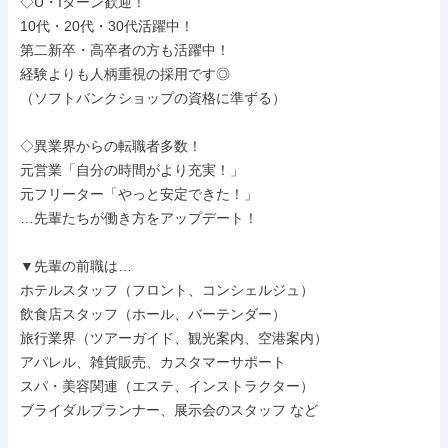
◇U・Iターン歓迎！

10代・20代・30代活躍中！

第二新卒・高卒者の方も活躍中！

経験よりも人柄重視の採用です◎

（ソフトバンクショップの資格に準ずる）

◇異業界からの転職者多数！

元営業「自分の時間がより充実！」

元フリーター「やっと安定できた！」

…先輩たちが働き方をアップデート！

▼先輩の前職は…

ホテルスタッフ（フロント、コンシェルジュ）

飲食店スタッフ（ホール、バーテンダー）

旅行業界（ツアーガイド、観光案内、空港案内）

アパレル、雑貨販売、カスタマーサポート

スパ・美容関連（エステ、インストラクター）

ブライダルプランナー、展示会のスタッフ など
