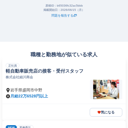
原稿ID：
b65036fc32ac5bbb
掲載開始日：
2026/06/15（月）
問題を報告する
職種と勤務地が似ている求人
正社員
軽自動車販売店の接客・受付スタッフ
株式会社細川商会
岩手県盛岡市中野
月給22万6528円以上
気になる
NEW
業務委託