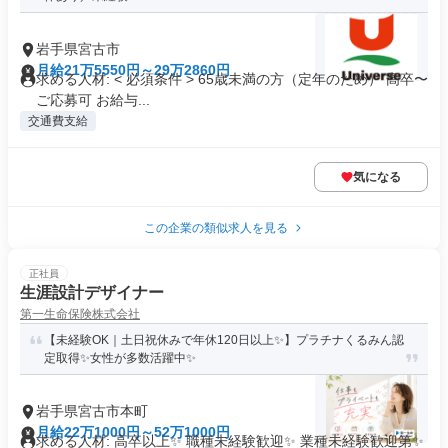
岩手県宮古市
月給21万5550円～29万2860円
求める人材: < 必須条件 > 65歳未満の方（定年のため） 高卒〜
ご応募可 お給与...
交通費支給
気になる
この企業の類似求人を見る
正社員
生涯設計デザイナー
第一生命保険株式会社
【未経験OK｜土日祝休みで年休120日以上✨】プラチナくるみん認
定取得✨女性が多数活躍中✨
岩手県宮古市本町
月給22万1000円～52万1000円
求める人材: 高卒以上✨ 職種未経験歓迎✨ 業種未経験歓迎第✨