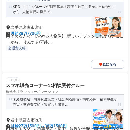
KDDI（au）グループが新卒募集！高卒も歓迎！学歴に自信がない
から.. 人物重視の採用で...
岩手県宮古市宮町
月給26万7700円
求める人材: 【求める人物像】 新しいジブンをこれから、ここ
から。 あなたの可能...
交通費支給
気になる
正社員
スマホ販売コーナーの相談受付クルー
株式会社ラルスコーポレーション
未経験歓迎・研修制度充実・社会保険完備・簡単応募・福利厚生が
充実・交通費支給・安定した業界...
岩手県宮古市長町
月給27万1500円～38万1500円
求める人材: 人柄重視の面接で、経験や学歴不問 未経験スター