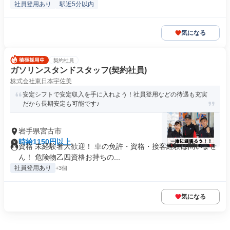
社員登用あり
駅近5分以内
気になる
契約社員
ガソリンスタンドスタッフ​(契約社員)
株式会社東日本宇佐美
安定シフトで安定収入を手に入れよう！社員登用などの待遇も充実
だから長期安定も可能です♪
岩手県宮古市
時給1150円以上
資格 未経験者大歓迎！ 車の免許・資格・接客経験は問いませ
ん！ 危険物乙四資格お持ちの...
社員登用あり
+3個
気になる