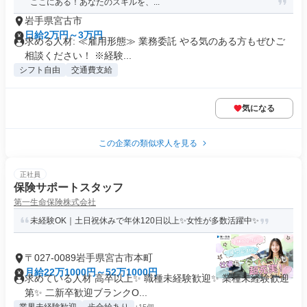
ここにある！あなたのスキルを、...
岩手県宮古市
日給2万円～3万円
求める人材: ≪雇用形態≫ 業務委託 やる気のある方もぜひご
相談ください！ ※経験...
シフト自由
交通費支給
気になる
この企業の類似求人を見る
正社員
保険サポートスタッフ
第一生命保険株式会社
未経験OK｜土日祝休みで年休120日以上✨女性が多数活躍中✨
〒027-0089岩手県宮古市本町
月給22万1000円～52万1000円
求めている人材 高卒以上✨ 職種未経験歓迎✨ 業種未経験歓迎
第✨ 二新卒歓迎ブランクO...