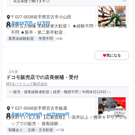
安定基盤で働けます◎
〒027-0038岩手県宮古市小山田
月給20万円～22万円
求める人物像 未経験者大歓迎！ ★経験不問・学歴不問・資格
不問 ★新卒・第二新卒歓迎...
業界未経験歓迎
学歴不問
+6個
気になる
正社員
ドコモ販売店での店長候補・受付
MXモバイリング株式会社
販売・接客経験者歓迎｜経歴・職歴不問｜年間休日124日
〒027-0048岩手県宮古市板屋
月給24万6000円～40万8000円
求めている人材 【応募資格】 ✅高卒以上 ✅携帯キャリアショ
ップでの販売・ 接客経験...
制服あり
主婦・主夫歓迎
+17個