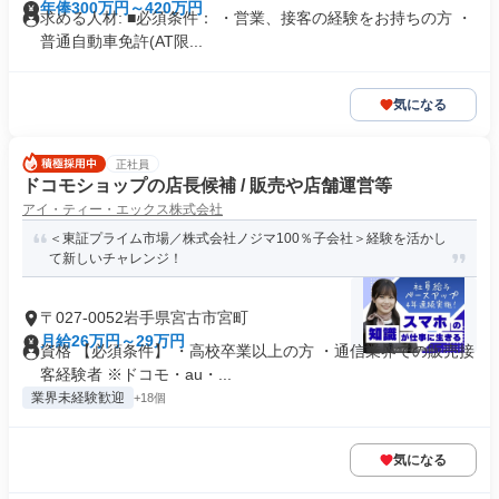
年俸300万円～420万円
求める人材: ■必須条件： ・営業、接客の経験をお持ちの方 ・
普通自動車免許(AT限...
気になる
正社員
ドコモショップの店長候補 / 販売や店舗運営等
アイ・ティー・エックス株式会社
＜東証プライム市場／株式会社ノジマ100％子会社＞経験を活かし
て新しいチャレンジ！
〒027-0052岩手県宮古市宮町
月給26万円～29万円
資格 【必須条件】 ・高校卒業以上の方 ・通信業界での販売接
客経験者 ※ドコモ・au・...
業界未経験歓迎
+18個
気になる