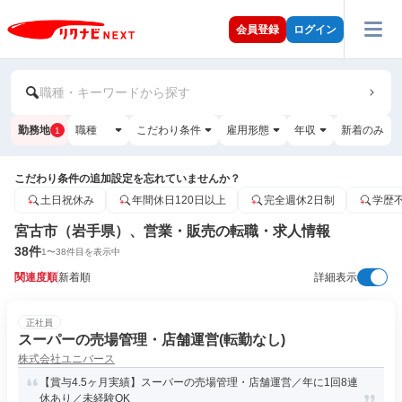
会員登録
ログイン
職種・キーワードから探す
勤務地
職種
こだわり条件
雇用形態
年収
新着のみ
1
こだわり条件の追加設定を忘れていませんか？
土日祝休み
年間休日120日以上
完全週休2日制
学歴
宮古市（岩手県）、営業・販売の転職・求人情報
38
件
1
〜
38
件目を表示中
関連度順
新着順
詳細表示
正社員
スーパーの売場管理・店舗運営(転勤なし)
株式会社ユニバース
【賞与4.5ヶ月実績】スーパーの売場管理・店舗運営／年に1回8連
休あり／未経験OK