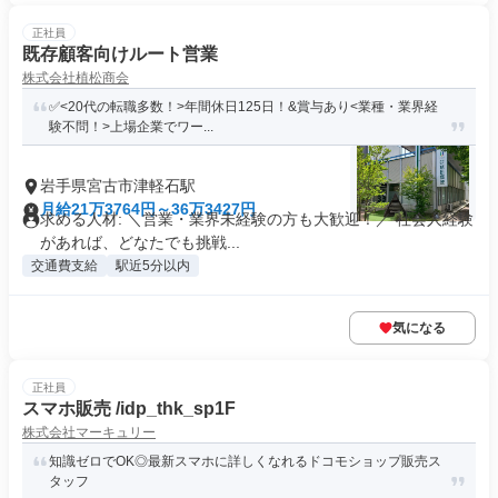
正社員
既存顧客向けルート営業
株式会社植松商会
✅<20代の転職多数！>年間休日125日！&賞与あり<業種・業界経
験不問！>上場企業でワー...
岩手県宮古市津軽石駅
月給21万3764円～36万3427円
求める人材: ＼営業・業界未経験の方も大歓迎！／ 社会人経験
があれば、どなたでも挑戦...
交通費支給
駅近5分以内
気になる
正社員
スマホ販売 /idp_thk_sp1F
株式会社マーキュリー
知識ゼロでOK◎最新スマホに詳しくなれるドコモショップ販売ス
タッフ