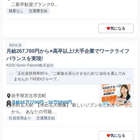
二新卒歓迎ブランクO...
残業なし
交通費支給
気になる
契約社員
月給267,700円から⭐️高卒以上!大手企業でワークライフ
バランスを実現!
KDDI Sonic-Falcon株式会社
「正社員登用率95％」”ご家族を安心させるため”に会社を選んでみ
ませんか？KDDIグループ...
岩手県宮古市宮町
月給26万7700円～30万5900円
求める人材: 【求める人物像】 新しいジブンをこれから、ここ
から。 あなたの可能...
社員登用あり
交通費支給
気になる