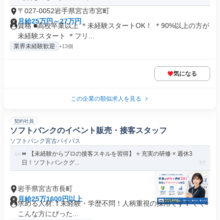
〒027-0052岩手県宮古市宮町
月給25万円～27万円
資格 ■高校卒業以上 ＊未経験スタートOK！ ＊90%以上の方が
未経験スタート ＊フリ...
業界未経験歓迎
+13個
気になる
この企業の類似求人を見る
契約社員
ソフトバンクのイベント販売・接客スタッフ
ソフトバンク宮古バイパス
⏩️ 【未経験からプロの接客スキルを習得】 ⭐️ 充実の研修 × 週休3
日！ソフトバンクグ...
岩手県宮古市長町
月給25万1600円以上
求める人材: ❗ 未経験・学歴不問！人柄重視の採用です ❗ ＼＼⭐
こんな方にぴった...