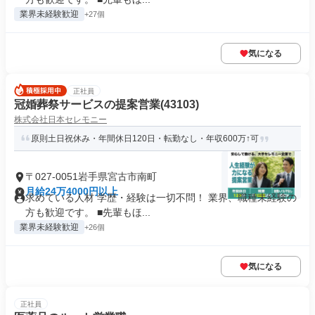
業界未経験歓迎
+27個
気になる
正社員
冠婚葬祭サービスの提案営業(43103)
株式会社日本セレモニー
原則土日祝休み・年間休日120日・転勤なし・年収600万↑可
〒027-0051岩手県宮古市南町
月給24万4000円以上
求めている人材 学歴・経験は一切不問！ 業界、職種未経験の
方も歓迎です。 ■先輩もほ...
業界未経験歓迎
+26個
気になる
正社員