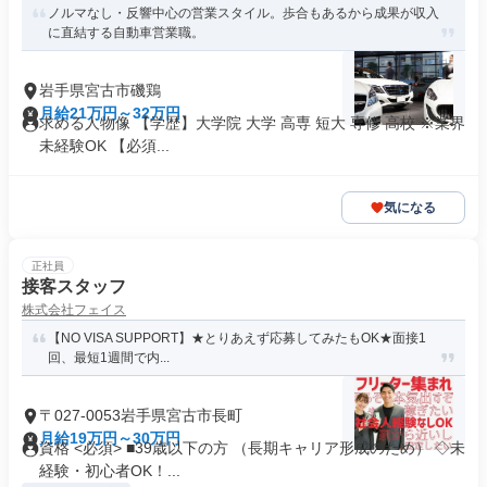
ノルマなし・反響中心の営業スタイル。歩合もあるから成果が収入
に直結する自動車営業職。
岩手県宮古市磯鶏
月給21万円～32万円
求める人物像 【学歴】大学院 大学 高専 短大 専修 高校 ※業界
未経験OK 【必須...
気になる
正社員
接客スタッフ
株式会社フェイス
【NO VISA SUPPORT】★とりあえず応募してみたもOK★面接1
回、最短1週間で内...
〒027-0053岩手県宮古市長町
月給19万円～30万円
資格 <必須> ■39歳以下の方 （長期キャリア形成のため） ◇未
経験・初心者OK！...