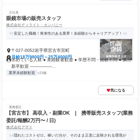
正社員
眼鏡市場の販売スタッフ
株式会社ディライト・カンパニー
安定した職種！将来性のある業界！未経験からキャリアアップ！
〒027-0052岩手県宮古市宮町
月給18万9800円～25万4000円
求めている人材 ● 未経験者歓迎 ● 学歴不問・経験不問 ● 第二
新卒歓迎 ―――――...
業界未経験歓迎
+23個
気になる
業務委託
【宮古市】 高収入・副業OK | 携帯販売スタッフ(業務
委託/報酬2万円〜 / 日)
株式会社アザド
隠れたコストゼロ。稼いだ分が、そのまま正直に反映される環境が