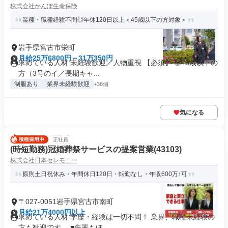
株式会社かんぽ生命保険
業種・職種経験不問◎年休120日以上＜45歳以下の方対象＞
岩手県宮古市栄町
月給25万6800円～31万350円
求めている人材 未経験歓迎／人物重視 【必須】 ◎45歳以下の
方（3号のイ／長期キャ...
制服あり
業界未経験歓迎
+36個
気になる
正社員
(時短勤務)冠婚葬祭サービスの提案営業(43103)
株式会社日本セレモニー
原則土日祝休み・年間休日120日・転勤なし・年収600万↑可
〒027-0051岩手県宮古市南町
月給21万4000円以上
求めている人材 学歴・経験は一切不問！ 業界、職種未経験の
方も歓迎です。 ■先輩もほ...