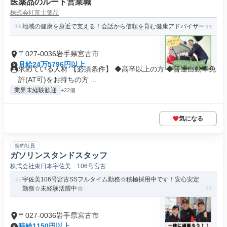
医薬品のルート営業職
株式会社富士薬品
地域の健康を身近で支える！会話から信頼を育む健康アドバイザー
〒027-0036岩手県宮古市
月給24万5796円以上
求めている人材 【必須条件】 ◆高卒以上の方 ◆普通自動車免
許(AT可)をお持ちの方 ...
業界未経験歓迎
+22個
気になる
契約社員
ガソリンスタンドスタッフ
株式会社東日本宇佐美 106号宮古
宇佐美106号宮古SSフルタイム勤務☆積極採用中です！安心安定
勤務☆未経験活躍中☆
〒027-0036岩手県宮古市
時給1150円以上