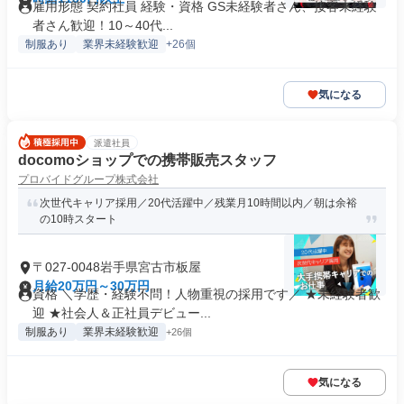
雇用形態 契約社員 経験・資格 GS未経験者さん、接客未経験
者さん歓迎！10～40代...
制服あり
業界未経験歓迎
+26個
気になる
派遣社員
docomoショップでの携帯販売スタッフ
プロバイドグループ株式会社
次世代キャリア採用／20代活躍中／残業月10時間以内／朝は余裕
の10時スタート
〒027-0048岩手県宮古市板屋
月給20万円～30万円
資格 ＼学歴・経験不問！人物重視の採用です／ ★未経験者歓
迎 ★社会人＆正社員デビュー...
制服あり
業界未経験歓迎
+26個
気になる