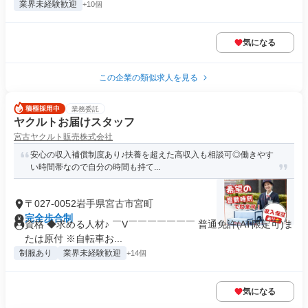
業界未経験歓迎
+10個
気になる
この企業の類似求人を見る
業務委託
ヤクルトお届けスタッフ
宮古ヤクルト販売株式会社
安心の収入補償制度あり♪扶養を超えた高収入も相談可◎働きやす
い時間帯なので自分の時間も持て...
〒027-0052岩手県宮古市宮町
完全歩合制
資格 ◆求める人材♪ ￣V￣￣￣￣￣￣￣ 普通免許(AT限定可)ま
たは原付 ※自転車お...
制服あり
業界未経験歓迎
+14個
気になる