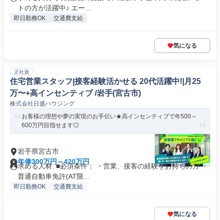
トの方が活躍中♪ エー...
即日勤務OK
交通費支給
気になる
正社員
住宅営業スタッフ|接客経験活かせる 20代活躍中!|月25
万〜+高インセンティブ /岩手(宮古市)
株式会社日盛ハウジング
お客様の理想や夢の実現のお手伝い★高インセンティブで年500～
600万円目指せます◎
岩手県宮古市
年俸300万円～420万円
求める人材: ■必須条件： ・営業、接客の経験をお持ちの方 ・
普通自動車免許(AT限...
即日勤務OK
交通費支給
気になる