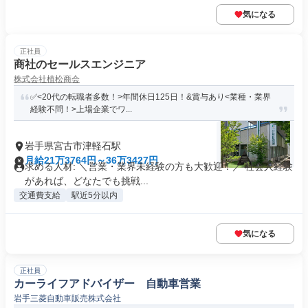
気になる
正社員
商社のセールスエンジニア
株式会社植松商会
✅<20代の転職者多数！>年間休日125日！&賞与あり<業種・業界
経験不問！>上場企業でワ...
岩手県宮古市津軽石駅
月給21万3764円～36万3427円
求める人材: ＼営業・業界未経験の方も大歓迎！／ 社会人経験
があれば、どなたでも挑戦...
交通費支給
駅近5分以内
気になる
正社員
カーライフアドバイザー 自動車営業
岩手三菱自動車販売株式会社