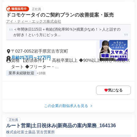
正社員
ドコモケータイのご契約プランの改善提案・販売
アイ・ティー・エックス株式会社
＜年間休日115日＋有給(消化率90％)×残業少なめ！＞人と話すの
が好き！という方にピッタ...
〒027-0052岩手県宮古市宮町
月給25万円～27万円
資格 【必須条件】 ・高校卒業以上 ◆90%以上の方が未経験ス
タート ◆フリーター・...
業界未経験歓迎
+18個
気になる
この企業の類似求人を見る
正社員
ルート営業|土日祝休み|新商品の案内業務_164136
株式会社富士薬品 宮古営業所