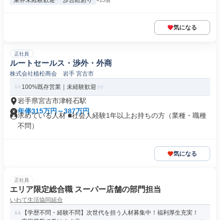
業界未経験歓迎
歩合給あり
+15個
気になる
正社員
ルートセールス・渉外・外商
株式会社植松商会 岩手 宮古市
100%既存営業｜未経験歓迎
岩手県宮古市津軽石駅
年俸315万円～387万円
求めている人材 ■社会人経験1年以上お持ちの方（業種・職種
不問）
気になる
正社員
エリア限定総合職 スーパー店舗の部門担当
いわて生活協同組合
【学歴不問・経験不問】次世代を担う人材募集中！福利厚生充実！