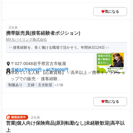
気になる
正社員
携帯販売員(接客経験者ポジション)
MXモバイリング株式会社
接客経験を、長く働ける職場で活かそう。年間休日124日
〒027-0048岩手県宮古市板屋
月給24万6000円～40万8000円
求めている人材 【応募資格】 ✅高卒以上 ✅携帯キャリアショ
ップでの販売・ 接客経験...
制服あり
主婦・主夫歓迎
+17個
気になる
正社員
営業|個人向け保険商品|原則転勤なし|未経験歓迎|高卒以
上