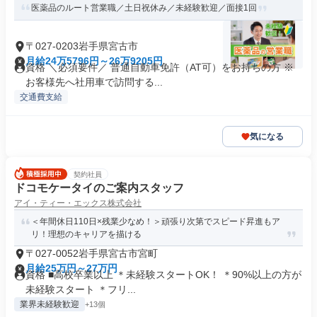
医薬品のルート営業職／土日祝休み／未経験歓迎／面接1回
〒027-0203岩手県宮古市
月給24万5796円～26万9205円
資格 ＼必須要件／ 普通自動車免許（AT可）をお持ちの方 ※
お客様先へ社用車で訪問する...
交通費支給
気になる
契約社員
ドコモケータイのご案内スタッフ
アイ・ティー・エックス株式会社
＜年間休日110日×残業少なめ！＞頑張り次第でスピード昇進もア
リ！理想のキャリアを描ける
〒027-0052岩手県宮古市宮町
月給25万円～27万円
資格 ■高校卒業以上 ＊未経験スタートOK！ ＊90%以上の方が
未経験スタート ＊フリ...
業界未経験歓迎
+13個