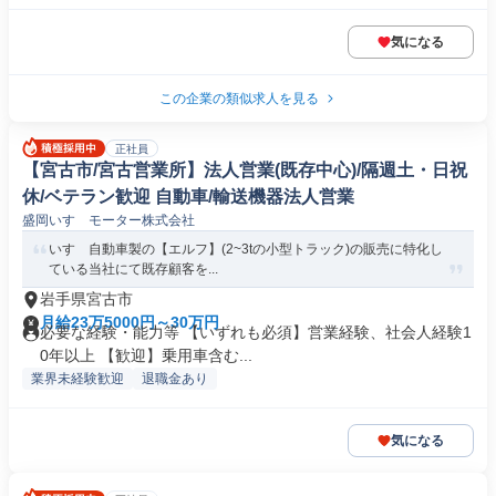
気になる
この企業の類似求人を見る
正社員
【宮古市/宮古営業所】法人営業(既存中心)/隔週土・日祝
休/ベテラン歓迎 自動車/輸送機器法人営業
盛岡いすゞモーター株式会社
いすゞ自動車製の【エルフ】(2~3tの小型トラック)の販売に特化し
ている当社にて既存顧客を...
岩手県宮古市
月給23万5000円～30万円
必要な経験・能力等 【いずれも必須】営業経験、社会人経験1
0年以上 【歓迎】乗用車含む...
業界未経験歓迎
退職金あり
気になる