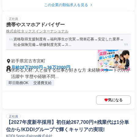
この企業の類似求人を見る
正社員
携帯やスマホアドバイザー
株式会社タックスインターナショナル
資格取得支援制度有→福利厚生が充実→簡単応募→安定した業界→
社会保険完備→研修制度充実→ス...
岩手県宮古市宮町
月給28万2000円～36万2000円
求める人材: 人と接する仕事が好きな方 未経験スタートの方が
活躍中 学歴や経験不問...
即日勤務OK
交通費支給
気になる
正社員
【2027年度新卒採用】初任給267,700円⭐️残業代は1分単
位から!KDDIグループで輝くキャリアの実現!
KDDI Sonic-Falcon株式会社