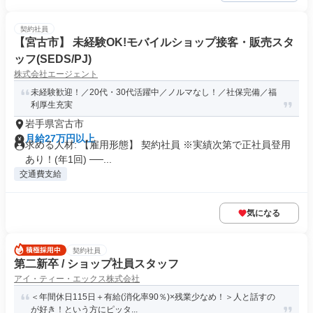
契約社員
【宮古市】 未経験OK!モバイルショップ接客・販売スタ
ッフ(SEDS/PJ)
株式会社エージェント
未経験歓迎！／20代・30代活躍中／ノルマなし！／社保完備／福
利厚生充実
岩手県宮古市
月給27万円以上
求める人材: 【雇用形態】 契約社員 ※実績次第で正社員登用
あり！(年1回) ──...
交通費支給
気になる
契約社員
第二新卒 / ショップ社員スタッフ
アイ・ティー・エックス株式会社
＜年間休日115日＋有給(消化率90％)×残業少なめ！＞人と話すの
が好き！という方にピッタ...