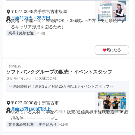
〒027-0048岩手県宮古市板屋
月給21万円～25万円
資格 ・学歴不問／未経験OK ・35歳以下の方（長期勤続によ
るキャリア形成を図るため）...
業界未経験歓迎
+15個
気になる
契約社員
ソフトバンクグループの販売・イベントスタッフ
ＳＢモバイルサービス株式会社
未経験歓迎！週休3日／月給25万円以上✨イベントスタッフ
〒027-0000岩手県宮古市
月給25万1600円以上
求めている人材 ＼学歴不問！販売/通信業界未経験歓迎／ ▶必
須条件 ━━━━━━ ✅...
業界未経験歓迎
歩合給あり
+19個