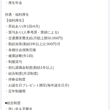
・厚生年金

待遇・福利厚生

【福利厚生】

・昇給あり(年1回/4月)

・賞与あり(人事考課・業績による)

・交通費実費支給(月額上限50,000円)

・勤続加算(勤続3年以上)2,000円/月

・各種社会保険完備

・健康診断(年1回)

・制服貸与

・前払退職金制度(勤続1年以上)

・組合制度(共済制度)

・持株会制度

・お誕生日プレゼント贈呈(毎年誕生日月)

・定年制撤廃

■組合制度

・祝い金＆見舞金
