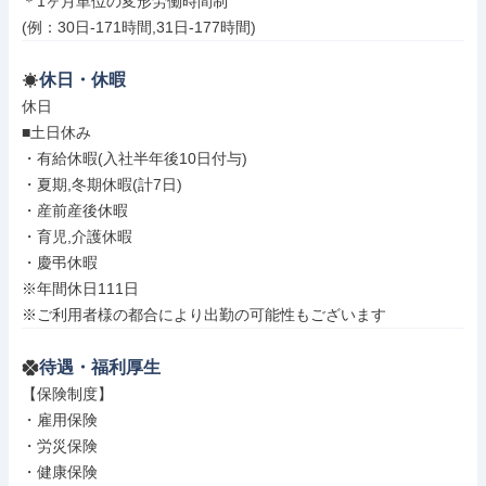
＊1ヶ月単位の変形労働時間制

(例：30日-171時間,31日-177時間)
休日・休暇
休日

■土日休み

・有給休暇(入社半年後10日付与)

・夏期,冬期休暇(計7日)

・産前産後休暇

・育児,介護休暇

・慶弔休暇

※年間休日111日

※ご利用者様の都合により出勤の可能性もございます
待遇・福利厚生
【保険制度】

・雇用保険

・労災保険

・健康保険
