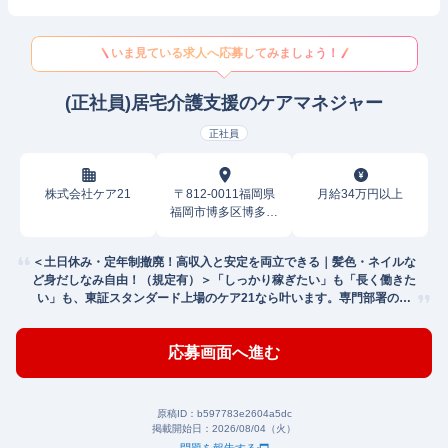
いま見ている求人へ応募してみましょう！
(正社員)居宅介護支援のケアマネジャー
正社員
株式会社ケア21
〒812-0011福岡県
月給34万円以上
福岡市博多区博多駅
前
＜土日休み・定年制撤廃！高収入と安定を両立できる｜髪色・ネイルな
ど身だしなみ自由！（規定有）＞「しっかり稼ぎたい」も「長く働きた
い」も、東証スタンダード上場のケア21なら叶います。専門部署のサ
ポート体制も万全です♪
応募画面へ進む
原稿ID：
b597783e2604a5dc
掲載開始日：
2026/08/04（火）