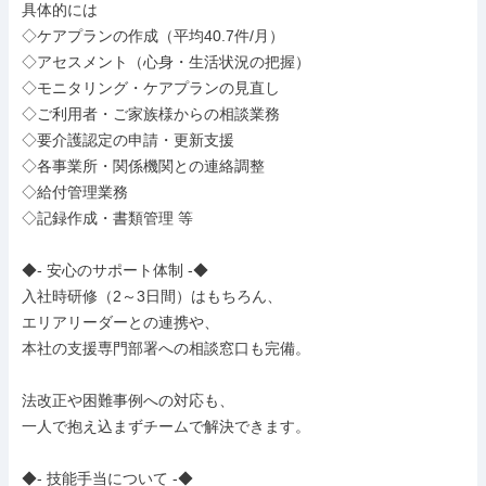
具体的には

◇ケアプランの作成（平均40.7件/月）

◇アセスメント（心身・生活状況の把握）

◇モニタリング・ケアプランの見直し

◇ご利用者・ご家族様からの相談業務

◇要介護認定の申請・更新支援

◇各事業所・関係機関との連絡調整

◇給付管理業務

◇記録作成・書類管理 等

◆- 安心のサポート体制 -◆

入社時研修（2～3日間）はもちろん、

エリアリーダーとの連携や、

本社の支援専門部署への相談窓口も完備。

法改正や困難事例への対応も、

一人で抱え込まずチームで解決できます。

◆- 技能手当について -◆
