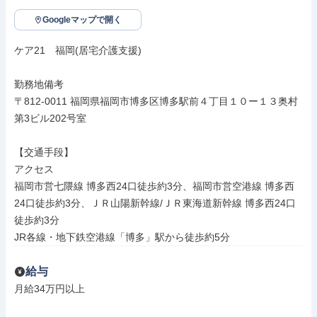
Googleマップで開く
ケア21　福岡(居宅介護支援)

勤務地備考

〒812-0011 福岡県福岡市博多区博多駅前４丁目１０ー１３奥村
第3ビル202号室

【交通手段】

アクセス

福岡市営七隈線 博多西24口徒歩約3分、福岡市営空港線 博多西
24口徒歩約3分、ＪＲ山陽新幹線/ＪＲ東海道新幹線 博多西24口
徒歩約3分

JR各線・地下鉄空港線「博多」駅から徒歩約5分
給与
月給34万円以上
