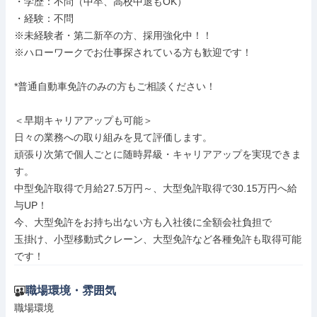
・学歴：不問（中卒、高校中退もOK）

・経験：不問

※未経験者・第二新卒の方、採用強化中！！

※ハローワークでお仕事探されている方も歓迎です！

*普通自動車免許のみの方もご相談ください！

＜早期キャリアアップも可能＞

日々の業務への取り組みを見て評価します。

頑張り次第で個人ごとに随時昇級・キャリアアップを実現できま
す。

中型免許取得で月給27.5万円～、大型免許取得で30.15万円へ給
与UP！

今、大型免許をお持ち出ない方も入社後に全額会社負担で

玉掛け、小型移動式クレーン、大型免許など各種免許も取得可能
です！
職場環境・雰囲気
職場環境
