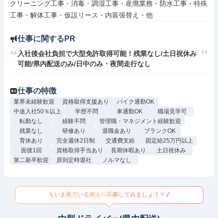
クリーニング工事・消毒・調湿工事・産廃業務・防水工事・特殊
工事・解体工事・仮設リース・内装張替え・他
仕事に関するPR
入社後会社負担で大型免許取得可能！残業なし/土日祝休み
可能/県内配送のみ/日中のみ・夜間走行なし
仕事の特徴
業界未経験歓迎
資格取得支援あり
バイク通勤OK
中途入社50％以上
学歴不問
車通勤OK
職場見学可
転勤なし
経験不問
管理職・マネジメント経験歓迎
残業なし
研修あり
退職金あり
ブランクOK
育休あり
完全週休2日制
交通費支給
固定給25万円以上
面接1回
資格取得手当あり
長期休暇あり
土日祝休み
第二新卒歓迎
原則定時退社
ノルマなし
いま見ている求人へ応募してみましょう！