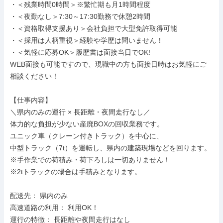
・＜残業時間0時間＞※繁忙期も月1時間程度

・＜夜勤なし＞7:30～17:30勤務で休憩2時間

・＜資格取得支援あり＞会社負担で大型免許取得可能

・＜採用は人柄重視＞経験や学歴は問いません！

・＜気軽に応募OK＞履歴書は面接当日でOK!

WEB面接も可能ですので、現職中の方も面接日時はお気軽にご
相談ください！

【仕事内容】

＼県内のみの運行 × 長距離・夜間走行なし／

体力的な負担が少ない産廃BOXの回収業務です。

ユニック車（クレーン付きトラック）を中心に、

中型トラック（7t）を運転し、県内の建築現場などを回ります。

※手作業での荷積み・荷下ろしは一切ありません！

※2tトラックの場合は手積みとなります。

配送先： 県内のみ

高速道路の利用： 利用OK！

運行の特徴： 長距離や夜間走行はなし
