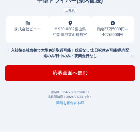
中型ドライバー(県内配送)
正社員
株式会社ビコー
〒930-0202富山県
月給27万5000円～
中新川郡立山町若宮
40万5000円
入社後会社負担で大型免許取得可能！残業なし/土日祝休み可能/県内配
送のみ/日中のみ・夜間走行なし
応募画面へ進む
原稿ID：
b4c7ccfafb96fcd7
掲載開始日：
2026/07/24（金）
問題を報告する