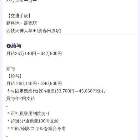
ハウスメーカー

【交通手段】

勤務地・最寄駅

西鉄天神大牟田線[春日原駅]
給与
月給26万140円～34万500円

給与

【給与】

月給 260,140円～340,500円

うち固定残業代(20h相当)33,700円～43,060円含む

賞与年2回支給

-

＊正社員登用制度あり

＊超過分/通勤費100％支給

＊年齢/経験/スキルを総合考慮

-
