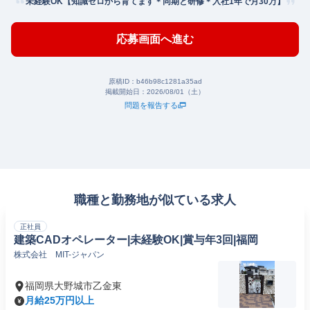
未経験OK【知識ゼロから育てます＊同期と研修＊入社1年で月30万】
応募画面へ進む
原稿ID：
b46b98c1281a35ad
掲載開始日：
2026/08/01（土）
問題を報告する
職種と勤務地が似ている求人
正社員
建築CADオペレーター|未経験OK|賞与年3回|福岡
株式会社 MIT-ジャパン
福岡県大野城市乙金東
月給25万円以上