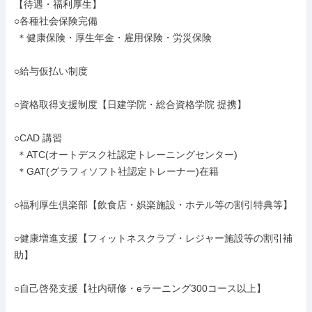
【待遇・福利厚生】

○各種社会保険完備

 ＊健康保険・厚生年金・雇用保険・労災保険

○給与仮払い制度

○資格取得支援制度【日建学院・総合資格学院 提携】

○CAD 講習

 ＊ATC(オートデスク社認定トレーニングセンター)

 ＊GAT(グラフィソフト社認定トレーナー)在籍

○福利厚生倶楽部【飲食店・娯楽施設・ホテル等の割引特典等】

○健康増進支援【フィットネスクラブ・レジャー施設等の割引補
助】

○自己啓発支援【社内研修・eラーニング300コース以上】
