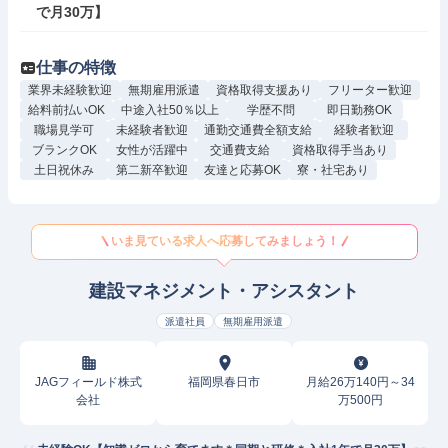
で月30万】
仕事の特徴
業界未経験歓迎
無期雇用派遣
資格取得支援あり
フリーター歓迎
給料前払いOK
中途入社50％以上
学歴不問
即日勤務OK
職場見学可
未経験者歓迎
通勤交通費全額支給
経験者歓迎
ブランクOK
女性が活躍中
交通費支給
資格取得手当あり
土日祝休み
第二新卒歓迎
友達と応募OK
寮・社宅あり
いま見ている求人へ応募してみましょう！
建設マネジメント・アシスタント
派遣社員
無期雇用派遣
JAGフィールド株式
福岡県春日市
月給26万140円～34
会社
万500円