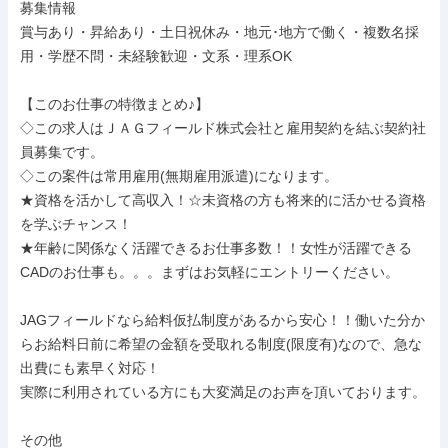
募集情報

賞与あり・昇給あり・土日祝休み・地元･地方で働く・複数名採
用・学歴不問・未経験歓迎・文系・理系OK

【このお仕事の特徴まとめ♪】

◇この求人はＪＡＧフィールド株式会社と雇用契約を結ぶ契約社
員募集です。

◇この案件は常用雇用(無期雇用派遣)になります。

★資格を活かして高収入！☆未資格の方も将来的に活かせる資格
を学ぶチャンス！

★年齢に関係なく活躍できるお仕事多数！！女性が活躍できる
CADのお仕事も。。。まずはお気軽にエントリーください。

JAGフィールドなら給料仮払制度があるから安心！！働いた分か
らお給料日前に希望の金額を受取れる制度(限度有)なので、急な
出費にも素早く対応！

実際に利用されている方にも大変満足のお声を頂いております。

その他
