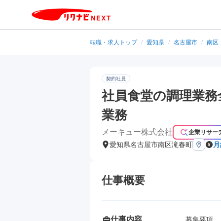
転職・求人トップ
/
愛知県
/
名古屋市
/
南区
契約社員
社員食堂の調理業務
業務
メーキュー株式会社
企業リサー
愛知県名古屋市南区滝春町
月
仕事概要
仕事内容
募集要項
