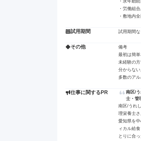
・永年勤続表
・労働組合
・敷地内全
試用期間
試用期間な
その他
備考

最初は簡単
未経験の方
分からない
多数のアル
南区/
仕事に関するPR
士・管
南区/うれ
理栄養士さ
愛知県を中
ィカル給食
とりに合っ