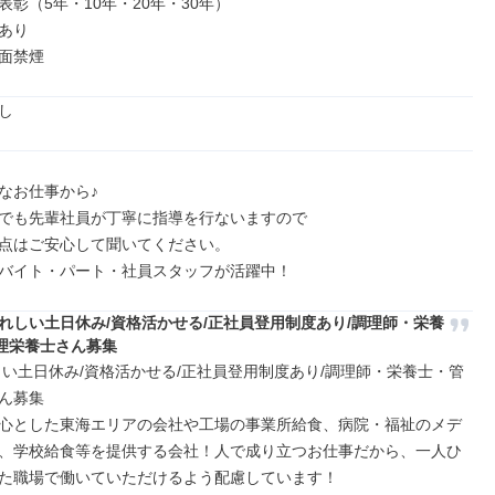
彰（5年・10年・20年・30年）

あり

面禁煙
し
なお仕事から♪

でも先輩社員が丁寧に指導を行ないますので

点はご安心して聞いてください。

バイト・パート・社員スタッフが活躍中！
うれしい土日休み/資格活かせる/正社員登用制度あり/調理師・栄養
理栄養士さん募集
しい土日休み/資格活かせる/正社員登用制度あり/調理師・栄養士・管
ん募集

心とした東海エリアの会社や工場の事業所給食、病院・福祉のメデ
、学校給食等を提供する会社！人で成り立つお仕事だから、一人ひ
た職場で働いていただけるよう配慮しています！