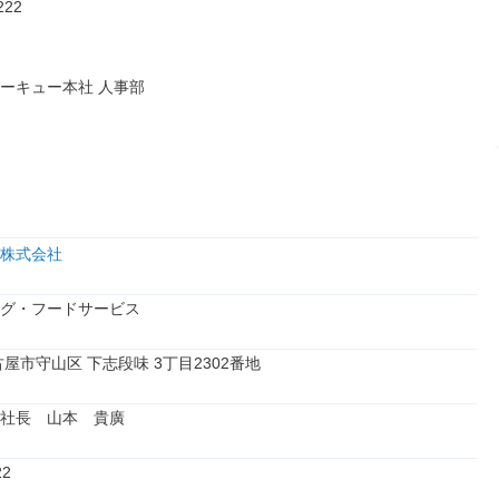
22

ーキュー本社 人事部
株式会社
グ・フードサービス
古屋市守山区 下志段味 3丁目2302番地
社長　山本　貴廣
22