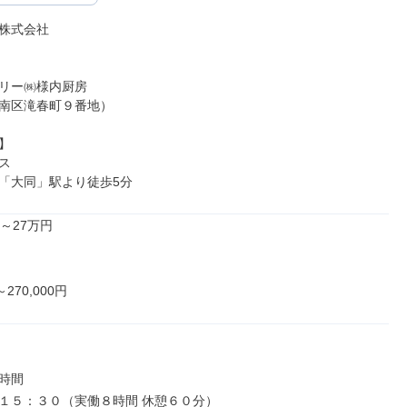
株式会社

リー㈱様内厨房

南区滝春町９番地）





「大同」駅より徒歩5分
～27万円

～270,000円
時間

１５：３０（実働８時間 休憩６０分）