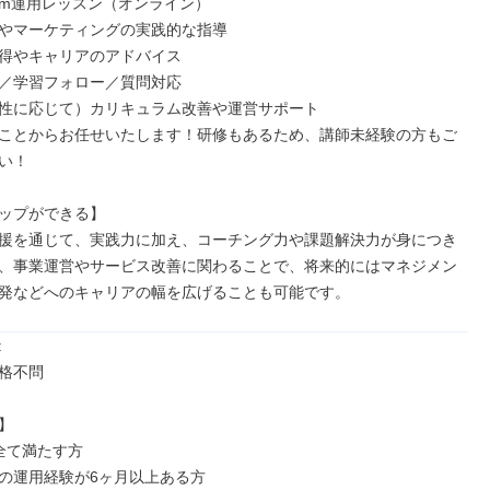
agram運用レッスン（オンライン）

用やマーケティングの実践的な指導

得やキャリアのアドバイス

／学習フォロー／質問対応

性に応じて）カリキュラム改善や運営サポート

ことからお任せいたします！研修もあるため、講師未経験の方もご
い！

ップができる】

援を通じて、実践力に加え、コーチング力や課題解決力が身につき
、事業運営やサービス改善に関わることで、将来的にはマネジメン
発などへのキャリアの幅を広げることも可能です。


格不問



全て満たす方

の運用経験が6ヶ月以上ある方
