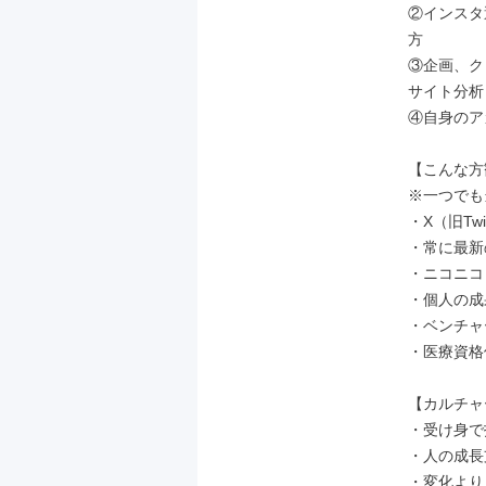
②インスタ
方

③企画、ク
サイト分析
④自身のア
【こんな方
※一つでも
・X（旧Twi
・常に最新
・ニコニコ
・個人の成
・ベンチャ
・医療資格
【カルチャ
・受け身で
・人の成長
・変化より