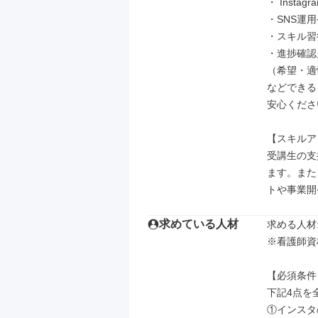
・ Inst
・SNS運
・スキル習
・進捗確認
（希望・適
などできる
安心くださ
【スキルア
受講生の支
ます。また
トや事業開
求めている人材
求める人材: 
※看護師資
【必須条件】
下記4点を
①インスタ