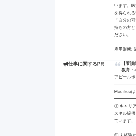
います。医
を得られる
「自分の可
持ちの方と
ださい。

雇用形態: 
【看護
仕事に関するPR
教育・
アピールポイ
━━━━━
Medifre
━━━━━
① キャリ
スキル提供
ています。

② 未経験