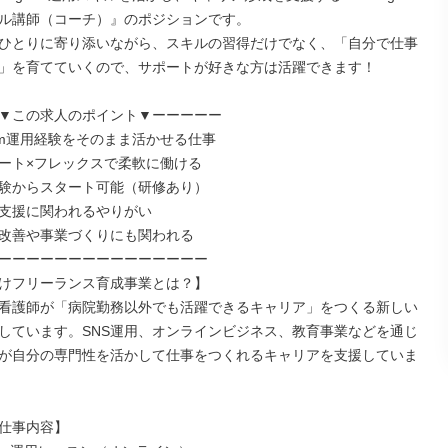
ル講師（コーチ）』のポジションです。

ひとりに寄り添いながら、スキルの習得だけでなく、「自分で仕事
」を育てていくので、サポートが好きな方は活躍できます！

▼この求人のポイント▼ーーーーー

gram運用経験をそのまま活かせる仕事

ート×フレックスで柔軟に働ける

験からスタート可能（研修あり）

支援に関われるやりがい

改善や事業づくりにも関われる

ーーーーーーーーーーーーーーー

けフリーランス育成事業とは？】

看護師が「病院勤務以外でも活躍できるキャリア」をつくる新しい
しています。SNS運用、オンラインビジネス、教育事業などを通じ
が自分の専門性を活かして仕事をつくれるキャリアを支援していま
仕事内容】
