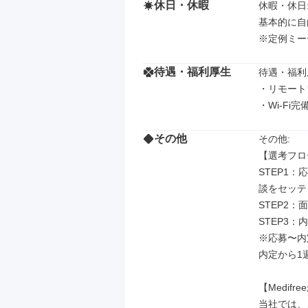
休日・休暇
休暇・休日: 
基本的に自
※定例ミー
待遇・福利厚生
待遇・福利厚
・リモート
・Wi-Fi
その他
その他: 

【選考フロ
STEP1
談をセッテ
STEP2：
STEP3：内
※応募〜内
内定から1
【Medif
当社では、