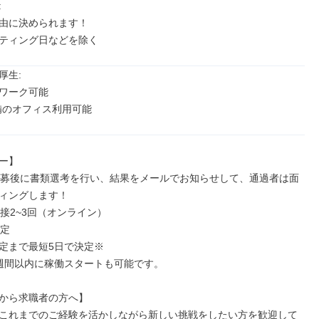


由に決められます！

ティング日などを除く
生: 

ワーク可能

完備のオフィス利用可能
ー】

：応募後に書類選考を行い、結果をメールでお知らせして、通過者は面
ィングします！

面接2~3回（オンライン）

定

定まで最短5日で決定※

週間以内に稼働スタートも可能です。

reeから求職者の方へ】

これまでのご経験を活かしながら新しい挑戦をしたい方を歓迎して