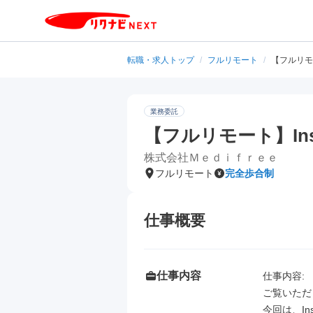
転職・求人トップ
/
フルリモート
/
【フルリモー
業務委託
【フルリモート】Ins
株式会社Ｍｅｄｉｆｒｅｅ
フルリモート
完全歩合制
仕事概要
仕事内容
仕事内容: 

ご覧いただ
今回は、In