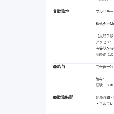
勤務地
フルリモート
株式会社Medi
【交通手段】
アクセス: 

渋谷駅から徒
※路線によ
給与
完全歩合制

給与: 

経験・スキ
勤務時間
勤務時間・曜
・フルフレ