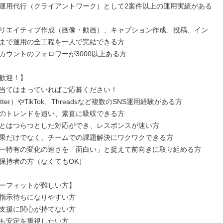
運用代行（クライアントワーク）として2案件以上の運用実績がある
リエイティブ作成（画像・動画）、キャプション作成、投稿、イン
まで運用の全工程を一人で完結できる方

カウントのフォロワーが3000以上ある方

歓迎！】

当てはまっていればご応募ください！

tter）やTikTok、Threadsなど複数のSNS運用経験がある方

のトレンドを追い、素直に吸収できる方

とはつらつとした対応ができ、レスポンスが速い方

果だけでなく、チームでの課題解決にワクワクできる方

ー特有の変化の速さを「面白い」と捉えて前向きに取り組める方

保持者の方（なくてもOK）

ーフィットが難しい方】

指示待ちになりやすい方

支援に関心が持てない方

も安定を重視したい方