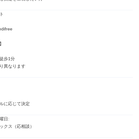


free



歩1分

り異なります
ルに応じて決定
日: 

ックス（応相談）