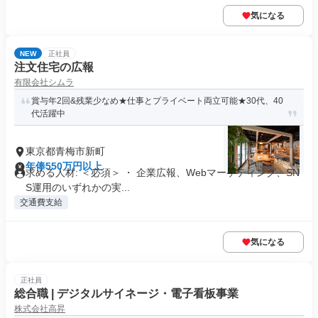
気になる
NEW
正社員
注文住宅の広報
有限会社シムラ
賞与年2回&残業少なめ★仕事とプライベート両立可能★30代、40
代活躍中
東京都青梅市新町
年俸550万円以上
求める人材: ＜必須＞ ・ 企業広報、Webマーケティング、SN
S運用のいずれかの実...
交通費支給
気になる
正社員
総合職 | デジタルサイネージ・電子看板事業
株式会社高昇