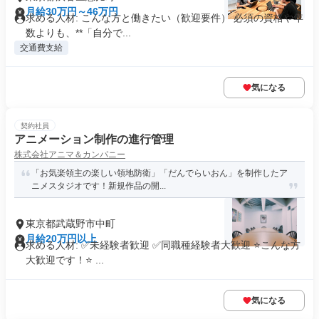
月給30万円～46万円
求める人材: こんな方と働きたい（歓迎要件） 必須の資格や年
数よりも、**「自分で...
交通費支給
気になる
契約社員
アニメーション制作の進行管理
株式会社アニマ＆カンパニー
「お気楽領主の楽しい領地防衛」「だんでらいおん」を制作したア
ニメスタジオです！新規作品の開...
東京都武蔵野市中町
月給20万円以上
求める人材: ✅未経験者歓迎 ✅同職種経験者大歓迎 ⭐こんな方
大歓迎です！⭐ ...
気になる