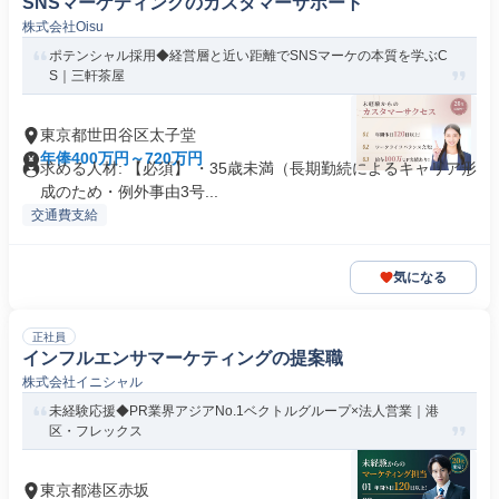
SNSマーケティングのカスタマーサポート
株式会社Oisu
ポテンシャル採用◆経営層と近い距離でSNSマーケの本質を学ぶC
S｜三軒茶屋
東京都世田谷区太子堂
年俸400万円～720万円
求める人材: 【必須】 ・35歳未満（長期勤続によるキャリア形
成のため・例外事由3号...
交通費支給
気になる
正社員
インフルエンサマーケティングの提案職
株式会社イニシャル
未経験応援◆PR業界アジアNo.1ベクトルグループ×法人営業｜港
区・フレックス
東京都港区赤坂