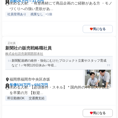
月給26万円～31万円
求める人材: ・有形商材にて商品企画のご経験がある方 ・モノ
づくりへの強い意欲があ...
社員登用あり
残業なし
+1個
気になる
正社員
新聞社の販売戦略職社員
株式会社読売新聞西部本社
新聞配達網の維持・強化にむけたプロジェクト立案やスタッフ育成
など！✅年間120日休み✅年収...
福岡県福岡市中央区赤坂
年俸530万円～650万円
求める人材: 【必須条件・スキル】 * 国内外の4年制大学以上
を卒業の方 【歓迎...
即日勤務OK
交通費支給
気になる