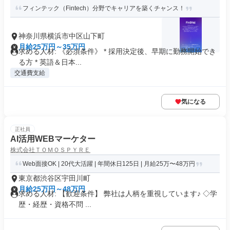
フィンテック（Fintech）分野でキャリアを築くチャンス！
神奈川県横浜市中区山下町
月給25万円～35万円
求める人材: 《必須条件》 * 採用決定後、早期に勤務開始でき
る方 * 英語＆日本...
交通費支給
気になる
正社員
AI活用WEBマーケター
株式会社ＴＯＭＯＳＰＹＲＥ
Web面接OK | 20代大活躍 | 年間休日125日 | 月給25万〜48万円
東京都渋谷区宇田川町
月給25万円～48万円
求める人材: 【歓迎条件】 弊社は人柄を重視しています♪ ◇学
歴・経歴・資格不問 ...