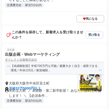
りすることに興味がある方 ...
交通費支給
駅近5分以内
気になる
この条件を保存して、新着求人を受け取りませ
受け取る
んか？
正社員
出版企画・Webマーケティング
ダイレクト出版株式会社
【未経験歓迎】年収700万円も可能／裁量大きく自立・成長できる
環境／年休125日／家賃補助...
大阪府大阪市中央区安土町
月給33万5000円以上
求める人材: ／ 未経験・第二新卒歓迎！ あなたの挑戦を応援
します！ ＼ 【必須条件...
交通費支給
駅近5分以内