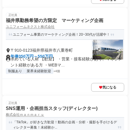
正社員
福井県勤務希望の方限定 マーケティング企画
ユニフォームネクスト株式会社
ユニフォーム事業のマーケティング企画！20~30代が活躍中！
〒910-0123福井県福井市八重巻町
年俸350万円～550万円
求めている人材 【歓迎】 ・営業・接客経験があり、マネジメ
ント経験がある方 ・WEBマ...
制服あり
業界未経験歓迎
+4個
気になる
正社員
SNS運用・企画担当スタッフ(ディレクター)
株式会社ｍａｎｍａｒｕ
「TikTok」が好きな方歓迎！動画の企画・分析・撮影を手がけるデ
ィレクター募集！未経験か...