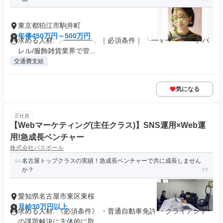
東京都狛江市駒井町
年俸450万円～500万円
求める人材: ╭━━━━╮ ｜必須条件｜ ╰━ｖ━━╯ ・アパ
レル/服飾雑貨業界で管...
交通費支給
気になる
正社員
【Webマーケティング(主任クラス)】SNS運用×Web運
用!急成長ベンチャー
株式会社パスポール
名古屋トップクラスの実績！急成長ベンチャーで共に成長しません
か？
愛知県名古屋市東区東桜
月給30万円以上
求める人材: 《必須条件》 ・普通自動車免許 ・クライアント
の課題解決に主体的に取...