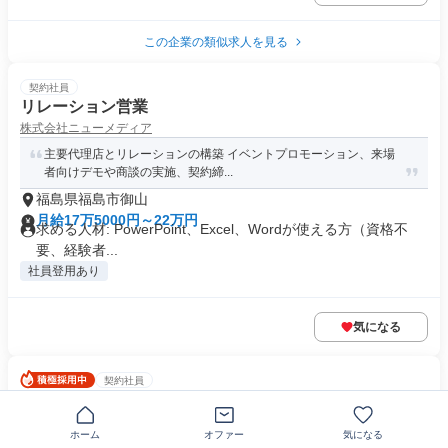
この企業の類似求人を見る
契約社員
リレーション営業
株式会社ニューメディア
主要代理店とリレーションの構築 イベントプロモーション、来場
者向けデモや商談の実施、契約締...
福島県福島市御山
月給17万5000円～22万円
求める人材: PowerPoint、Excel、Wordが使える方（資格不
要、経験者...
社員登用あり
気になる
契約社員
【南ウッディタウン 】セキュリティオフィサー(リーダ
ー候補)
ホーム
オファー
気になる
株式会社エグゼクティブプロテクション