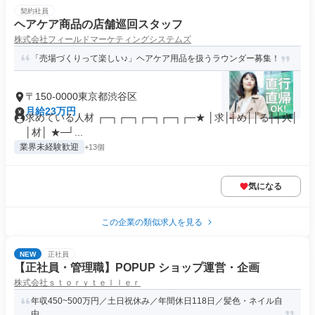
契約社員
ヘアケア商品の店舗巡回スタッフ
株式会社フィールドマーケティングシステムズ
「売場づくりって楽しい♪」ヘアケア用品を扱うラウンダー募集！
〒150-0000東京都渋谷区
月給23万円
求めている人材 ┌─┐┌─┐┌─┐┌─┐┌─★ │求││め││る││人│
│材│ ★─┘...
業界未経験歓迎
+13個
気になる
この企業の類似求人を見る
NEW
正社員
【正社員・管理職】POPUP ショップ運営・企画
株式会社ｓｔｏｒｙｔｅｌｌｅｒ
年収450~500万円／土日祝休み／年間休日118日／髪色・ネイル自
由