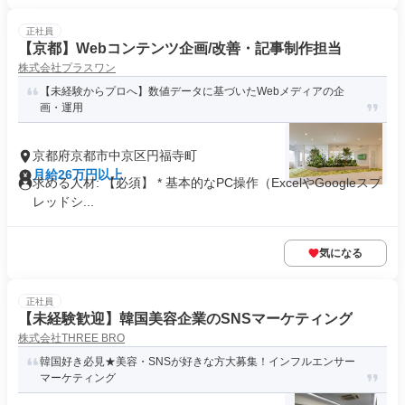
正社員
【京都】Webコンテンツ企画/改善・記事制作担当
株式会社プラスワン
【未経験からプロへ】数値データに基づいたWebメディアの企
画・運用
京都府京都市中京区円福寺町
月給26万円以上
求める人材: 【必須】 * 基本的なPC操作（ExcelやGoogleスプ
レッドシ...
気になる
正社員
【未経験歓迎】韓国美容企業のSNSマーケティング
株式会社THREE BRO
韓国好き必見★美容・SNSが好きな方大募集！インフルエンサー
マーケティング