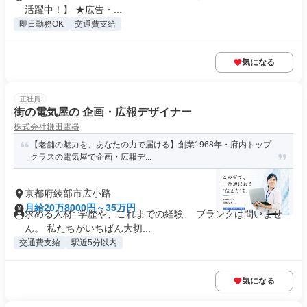
活躍中！】 ★広告・...
即日勤務OK
交通費支給
気になる
正社員
街の電気屋の 企画・広報デザイナー
株式会社鎌田電器
【老舗の魅力を、あなたの力で届ける】創業1968年・府内トップ
クラスの電気屋で企画・広報デ...
京都府綾部市広小路
月給20万8000円～35万円
求める人材: 学歴や、これまでの経験、 ブランクは問いませ
ん。 私たちがいちばん大切...
交通費支給
駅近5分以内
気になる