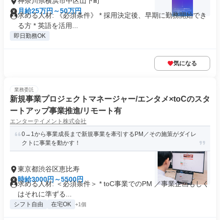
神奈川県横浜市中区山下町
月給25万円～50万円
求める人材: 《必須条件》 * 採用決定後、早期に勤務開始でき
る方 * 英語を活用...
即日勤務OK
気になる
業務委託
新規事業プロジェクトマネージャー/エンタメ×toCのスタ
ートアップ事業推進/リモート有
エンターテイメント株式会社
0→1から事業成長まで新規事業を牽引するPM／その施策がダイレ
クトに事業を動かす！
東京都渋谷区恵比寿
時給3000円～5500円
求める人材: ＜必須条件＞ * toC事業でのPM ／事業企画もしく
はそれに準ずる...
シフト自由
在宅OK
+1個