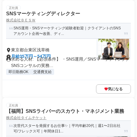
正社員
SNSマーケティングディレクター
株式会社ＢＥＳＷ
SNS運用・SNSマーケティング経験者歓迎｜クライアントのSNS
アカウント企画〜改善、ディ...
東京都台東区浅草橋
月給35万円～54万円
求める人材: 【必須条件】 ・SNS運用／SNSマーケティング／
SNSコンサルの実務...
即日勤務OK
交通費支給
気になる
正社員
【福岡】SNSライバーのスカウト・マネジメント業務
株式会社タイムチケット
次世代スターを発掘するお仕事✨｜平均年齢20代｜週1〜2日出社
可/フレックス可｜年間休日1...