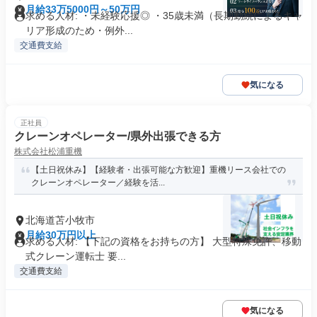
月給33万5000円～50万円
求める人材: ・未経験応援◎ ・35歳未満（長期勤続によるキャ
リア形成のため・例外...
交通費支給
気になる
正社員
クレーンオペレーター/県外出張できる方
株式会社松浦重機
【土日祝休み】【経験者・出張可能な方歓迎】重機リース会社での
クレーンオペレーター／経験を活...
北海道苫小牧市
月給30万円以上
求める人材: 【下記の資格をお持ちの方】 大型特殊免許、移動
式クレーン運転士 要...
交通費支給
気になる