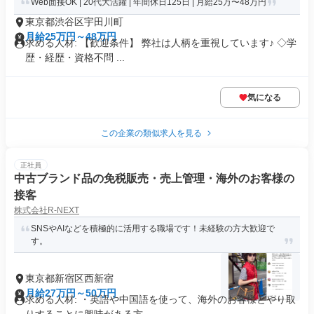
Web面接OK | 20代大活躍 | 年間休日125日 | 月給25万〜48万円
東京都渋谷区宇田川町
月給25万円～48万円
求める人材: 【歓迎条件】 弊社は人柄を重視しています♪ ◇学
歴・経歴・資格不問 ...
気になる
この企業の類似求人を見る
正社員
中古ブランド品の免税販売・売上管理・海外のお客様の
接客
株式会社R-NEXT
SNSやAIなどを積極的に活用する職場です！未経験の方大歓迎で
す。
東京都新宿区西新宿
月給27万円～50万円
求める人材: ・英語や中国語を使って、海外のお客様とやり取