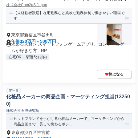
株式会社Com2uS Japan
【未経験者歓迎】在宅勤務など柔軟な勤務体制で働きやすい職場で
す
東京都新宿区市谷田町
年俸320万円～500万円
求める人材: - スマートフォンゲームアプリ、コンソールゲー
ムが好きな方 - RP...
在宅OK
駅近5分以内
気になる
正社員
化粧品メーカーの商品企画・マーケティング担当(13250
0)
株式会社石澤研究所
ヒットブランドを手がける化粧品メーカーで、マーケティングから
商品企画まで一貫して携わるポジ...
東京都渋谷区神宮前