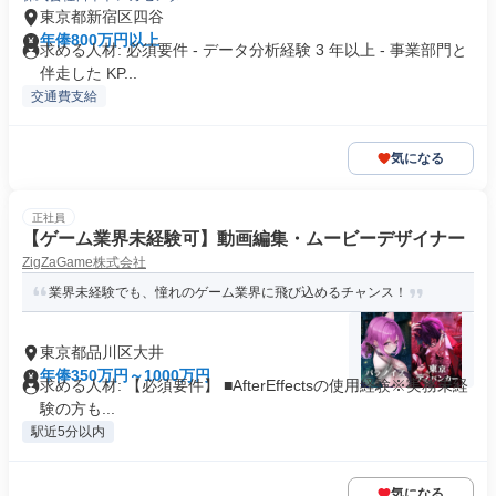
東京都新宿区四谷
年俸800万円以上
求める人材: 必須要件 - データ分析経験 3 年以上 - 事業部門と
伴走した KP...
交通費支給
気になる
正社員
【ゲーム業界未経験可】動画編集・ムービーデザイナー
ZigZaGame株式会社
業界未経験でも、憧れのゲーム業界に飛び込めるチャンス！
東京都品川区大井
年俸350万円～1000万円
求める人材: 【必須要件】 ■AfterEffectsの使用経験※実務未経
験の方も...
駅近5分以内
気になる