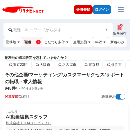
会員登録
ログイン
職種・キーワードから探す
条件保存
勤務地
職種
こだわり条件
雇用形態
年収
新着のみ
1
勤務地の追加設定を忘れていませんか？
東京23区
大阪市
名古屋市
東京都
横浜市
その他企画/マーケティング/カスタマーサクセス/サポート
の転職・求人情報
648
件
1
〜
100
件目を表示中
関連度順
新着順
詳細表示
正社員
AI動画編集スタッフ
株式会社ＴＯＭＯＳＰＹＲＥ