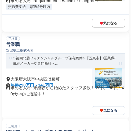
求める人材: Requirement: l Bachelor’s degree i...
交通費支給
駅近5分以内
気になる
正社員
営業職
新潟染工株式会社
✨️第四北越フィナンシャルグループ保有案件✨️【五泉市】/営業職/
繊維メーカーや専門商社へ...
大阪府大阪市中央区淡路町
年俸290万円～341万円
求める人材: 未経験から始めたスタッフ多数！ 20代・30代・4
0代中心に活躍中！ ...
気になる
正社員