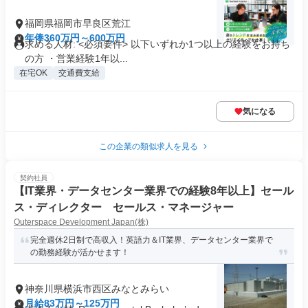
福岡県福岡市早良区荒江
年俸360万円～600万円
求める人材: <必須要件> 以下いずれか1つ以上の経験をお持ち
の方 ・営業経験1年以...
在宅OK
交通費支給
気になる
この企業の類似求人を見る
契約社員
【IT業界・データセンター業界での経験8年以上】セール
ス・ディレクター セールス・マネージャー
Outerspace Development Japan(株)
完全週休2日制で高収入！英語力＆IT業界、データセンター業界で
の勤務経験が活かせます！
神奈川県横浜市西区みなとみらい
月給83万円～125万円