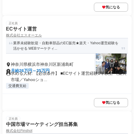
気になる
正社員
ECサイト運営
株式会社エスオーエル
業界未経験歓迎・自動車部品のEC販売★楽天・Yahoo運営経験を
活かせる WEBマーケティ...
神奈川県横浜市神奈川区新浦島町
月給26万円～35万円
求める人材: 【必須条件】 ■ECサイト運営経験1年以上 （楽天
市場／Yahooショ...
交通費支給
気になる
正社員
中国市場マーケティング担当募集
株式会社Finshot