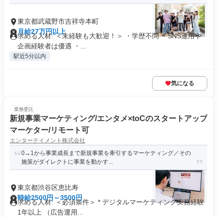
東京都武蔵野市吉祥寺本町
月給27万円以上
求める人材: ＜未経験も大歓迎！＞ ・学歴不問 ・SNS運用や
企画経験者は優遇 ・...
駅近5分以内
気になる
業務委託
新規事業マーケティング/エンタメ×toCのスタートアップ
マーケター/リモート可
エンターテイメント株式会社
0→1から事業成長まで新規事業を牽引するマーケティング／その
施策がダイレクトに事業を動かす...
東京都渋谷区恵比寿
時給2500円～3500円
求める人材: ＜必須条件＞ * デジタルマーケティング実務経験
1年以上 （広告運用...