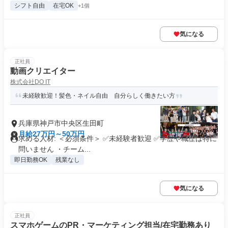
シフト自由
在宅OK
+1個
気になる
正社員
動画クリエイター
株式会社DO IT
未経験歓迎！髪色・ネイル自由 自分らしく働きたい方
兵庫県神戸市中央区生田町
月給27万円～50万円
求める人材: ＜必須条件＞ ✅未経験者歓迎 ✅学歴や職歴は特に
問いません ・チーム...
即日勤務OK
残業なし
気になる
正社員
スマホゲームのPR・マーケティング担当/在宅勤務あり