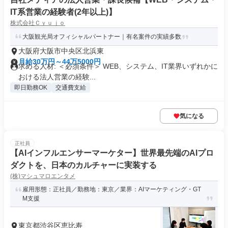
IT系営業の経験者(2年以上)】
株式会社Ｃｙｕｊｏ
大阪観光局オフィシャルパートナー｜有名案件の実績多数
大阪府大阪市中央区北浜東
月給30万円～44万5000円
求める人材: ＜必須条件＞ WEB、システム、IT業界いずれかに
おける法人営業の経験...
即日勤務OK
交通費支給
気になる
正社員
【AIインフルエンサーマーケター】世界最先端のAIプロ
ダクトを、日本のカルチャーに実装する
(株)マシュマロエンタメ
雇用形態：正社員／勤務地：東京／業界：AIマーケティング・GT
M支援
東京都渋谷区恵比寿