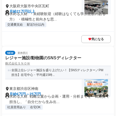
大阪府大阪市中央区瓦町
月給21万円以上
求める人材: ・未経験歓迎（経験はなくても学ぶ意欲のある
方） ・積極性と前向きな思...
交通費支給
駅近5分以内
気になる
NEW
業務委託
レジャー施設/動物園のSNSディレクター
株式会社ＳＮＯＷ
全国上位レジャー施設を盛り上げたい！【SNSディレクター／PM
担当】在宅中心・平均週15時...
東京都渋谷区神南
月給6万円～25万円
求める人材: 戦略立案から企画・運用・分析までを一気通貫で
担当し、「自分だから生み出...
社員登用あり
在宅OK