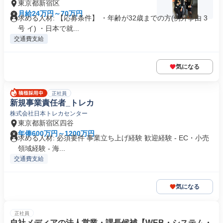
東京都新宿区
月給24万円～70万円
求める人材: 【応募条件】 ・年齢が32歳までの方(例外事由 3
号 イ) ・日本で就...
交通費支給
気になる
正社員
新規事業責任者_トレカ
株式会社日本トレカセンター
東京都新宿区四谷
年俸600万円～1200万円
求める人材: 必須要件 事業立ち上げ経験 歓迎経験 - EC・小売
領域経験 - 海...
交通費支給
気になる
正社員
自社メディアの法人営業・課長候補【WEB・システム・