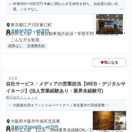
年俸350〜500万円 年齢に関わらず主体性を持ち、自由度の高い社
風。ノルマなし。
東京都江戸川区春江町
月給30万円～45万円
求める人材: * 普通自動車免許必須 * 学歴不問・未経験歓迎！ *
こんな方を歓迎...
残業なし
交通費支給
気になる
正社員
自社サービス・メディアの営業担当【WEB・デジタルサ
イネージ】(法人営業経験あり・業界未経験可)
株式会社Ｃｙｕｊｏ
大阪観光局オフィシャルパートナー｜有名案件の実績多数
大阪府大阪市中央区北浜東
月給25万5000円～40万円
求める人材: 【広告・Web業界未経験OK／27〜35歳が中心に