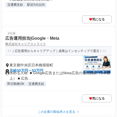
交通費支給
駅近5分以内
気になる
正社員
広告運用担当|Google・Meta
株式会社キャリアストライク
｜広告運用からキャリアアップ｜成果はインセンティブで還元！
東京都中央区日本橋堀留町
月給30万円～53万円
求める人材: ■ Google広告またはMeta広告の運用経験（1年以
上） ■ 広告...
即日勤務OK
交通費支給
気になる
この企業の類似求人を見る