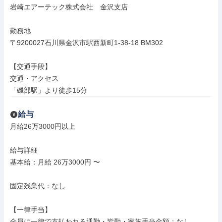
岩崎エアーテック株式会社　金沢支店

勤務地

〒9200027石川県金沢市駅西新町1-38-18 BM302

【交通手段】

交通・アクセス

「磯部駅」より徒歩15分
給与
月給26万3000円以上

給与詳細

基本給：月給 26万3000円 〜

固定残業代：なし

【一律手当】

全員に一律で支払われる通勤・皆勤・家族手当金額：なし
