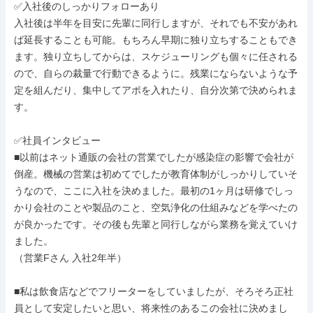
✅入社後のしっかりフォローあり

入社後は半年を目安に先輩に同行しますが、それでも不安があれ
ば延長することも可能。もちろん早期に独り立ちすることもでき
ます。独り立ちしてからは、スケジューリングも個々に任される
ので、自らの裁量で行動できるように。残業にならないような予
定を組んだり、集中してアポを入れたり、自分次第で決められま
す。

✅社員インタビュー

■以前はネット通販の会社の営業でしたが感染症の影響で会社が
倒産。機械の営業は初めてでしたが教育体制がしっかりしていそ
うなので、ここに入社を決めました。最初の1ヶ月は研修でしっ
かり会社のことや製品のこと、空気浄化の仕組みなどを学べたの
が良かったです。その後も先輩と同行しながら業務を覚えていけ
ました。

（営業Fさん 入社2年半）

■私は飲食店などでフリーターをしていましたが、そろそろ正社
員として安定したいと思い、将来性のあるこの会社に決めまし