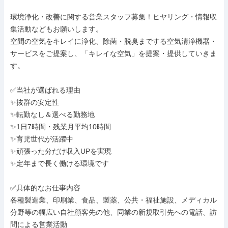
環境浄化・改善に関する営業スタッフ募集！ヒヤリング・情報収
集活動などもお願いします。

空間の空気をキレイに浄化、除菌・脱臭までする空気清浄機器・
サービスをご提案し、「キレイな空気」を提案・提供していきま
す。

✅当社が選ばれる理由

✨抜群の安定性

✨転勤なし＆選べる勤務地

✨1日7時間・残業月平均10時間

✨育児世代が活躍中

✨頑張った分だけ収入UPを実現

✨定年まで長く働ける環境です

✅具体的なお仕事内容

各種製造業、印刷業、食品、製薬、公共・福祉施設、メディカル
分野等の幅広い自社顧客先の他、同業の新規取引先への電話、訪
問による営業活動
