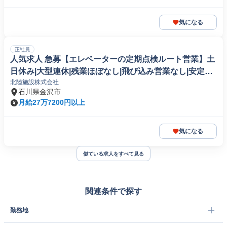
気になる
正社員
人気求人 急募【エレベーターの定期点検ルート営業】土
日休み|大型連休|残業ほぼなし|飛び込み営業なし|安定企
北陸施設株式会社
業 | R-009164
石川県金沢市
月給27万7200円以上
気になる
似ている求人をすべて見る
関連条件で探す
勤務地