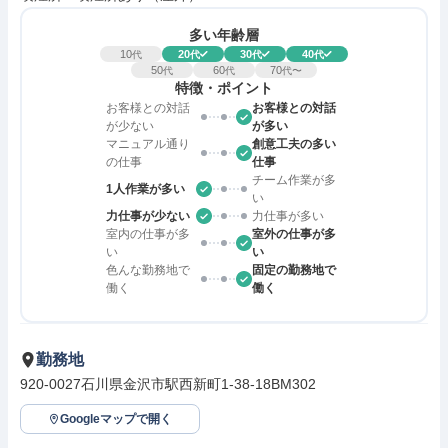
多い年齢層
10
20
30
40
代
代
代
代
50
60
70
代
代
代〜
特徴・ポイント
お客様との対話
お客様との対話
が少ない
が多い
マニュアル通り
創意工夫の多い
の仕事
仕事
チーム作業が多
1人作業が多い
い
力仕事が少ない
力仕事が多い
室内の仕事が多
室外の仕事が多
い
い
色んな勤務地で
固定の勤務地で
働く
働く
勤務地
920-0027石川県金沢市駅西新町1-38-18BM302
Googleマップで開く