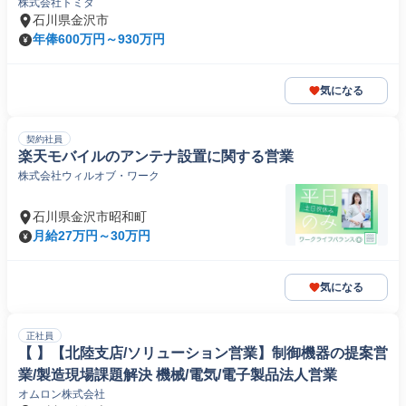
株式会社トミタ
石川県金沢市
年俸600万円～930万円
気になる
契約社員
楽天モバイルのアンテナ設置に関する営業
株式会社ウィルオブ・ワーク
石川県金沢市昭和町
月給27万円～30万円
気になる
正社員
【 】【北陸支店/ソリューション営業】制御機器の提案営
業/製造現場課題解決 機械/電気/電子製品法人営業
オムロン株式会社