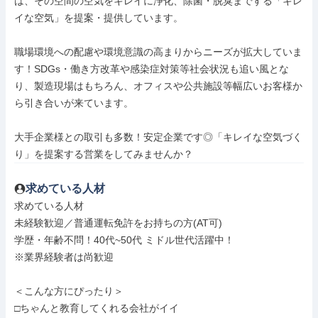
は、その空間の空気をキレイに浄化、除菌・脱臭までする「キレ
イな空気」を提案・提供しています。

職場環境への配慮や環境意識の高まりからニーズが拡大していま
す！SDGs・働き方改革や感染症対策等社会状況も追い風とな
り、製造現場はもちろん、オフィスや公共施設等幅広いお客様か
ら引き合いが来ています。

大手企業様との取引も多数！安定企業です◎「キレイな空気づく
り」を提案する営業をしてみませんか？
求めている人材
求めている人材

未経験歓迎／普通運転免許をお持ちの方(AT可)

学歴・年齢不問！40代~50代 ミドル世代活躍中！

※業界経験者は尚歓迎

＜こんな方にぴったり＞

□ちゃんと教育してくれる会社がイイ
