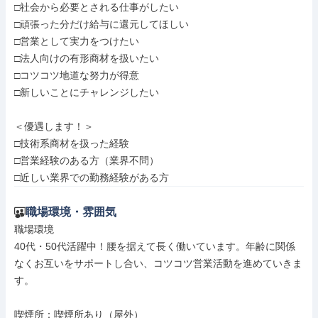
□社会から必要とされる仕事がしたい

□頑張った分だけ給与に還元してほしい

□営業として実力をつけたい

□法人向けの有形商材を扱いたい

□コツコツ地道な努力が得意

□新しいことにチャレンジしたい

＜優遇します！＞

□技術系商材を扱った経験

□営業経験のある方（業界不問）

□近しい業界での勤務経験がある方
職場環境・雰囲気
職場環境

40代・50代活躍中！腰を据えて長く働いています。年齢に関係
なくお互いをサポートし合い、コツコツ営業活動を進めていきま
す。

喫煙所：喫煙所あり（屋外）