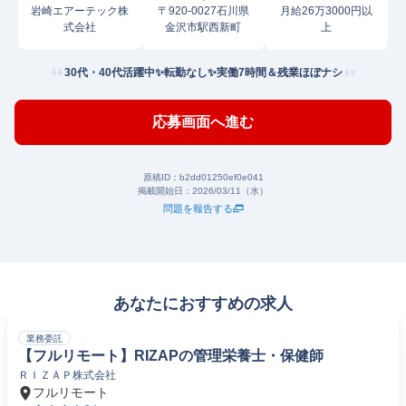
岩崎エアーテック株
〒920-0027石川県
月給26万3000円以
式会社
金沢市駅西新町
上
30代・40代活躍中✨転勤なし✨実働7時間＆残業ほぼナシ
応募画面へ進む
原稿ID：
b2dd01250ef0e041
掲載開始日：
2026/03/11（水）
問題を報告する
あなたにおすすめの求人
業務委託
【フルリモート】RIZAPの管理栄養士・保健師
ＲＩＺＡＰ株式会社
フルリモート