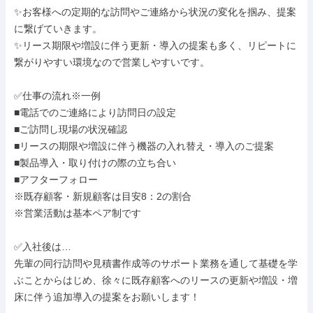
✨お客様への定期的な訪問やご連絡から状況の変化を掴み、提案
に繋げていきます。

✨リース期限や増設に伴う更新・導入の提案も多く、リピートに
繋がりやすい環境なので営業しやすいです。

✅仕事の流れ※一例

■電話でのご連絡により訪問日の設定

■ご訪問し現場の状況確認

■リースの期限や増設に伴う機器の入れ替え・導入のご提案

■製品導入・取り付けの際の立ち合い

■アフターフォロー

※既存顧客・新規顧客は目安8：2の割合

※営業活動は基本ペア制です

✅入社後は…

先輩の同行訪問や見積書作成等のサポート業務を通して基礎を学
ぶことからはじめ、徐々に既存顧客へのリースの更新や増設・増
床に伴う追加導入の提案をお願いします！
