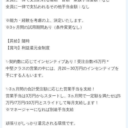
全員に一律で支払われるその他手当金額：なし

※能力・経験を考慮の上、決定いたします。

※3ヶ月間の試用期間あり（条件変更なし）

【昇給】随時

【賞与】利益還元金制度

✨契約数に応じてインセンティブあり！受注台数×5万円＊

中堅クラスの営業の中には、月20～30万円のインセンティブを
手にする人もいます。

✨3ヵ月間の合計受注額に応じた営業手当を支給！

営業手当は3万円からスタートし、3ヵ月間で一定額を満たせば5
万円/7万円/10万円とスライドして毎月支給します！

※マネージャーになれば別途手当支給

頑張りがしっかり還元される環境です。
