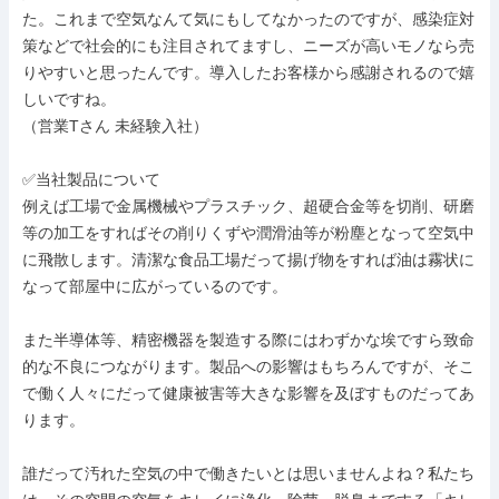
た。これまで空気なんて気にもしてなかったのですが、感染症対
策などで社会的にも注目されてますし、ニーズが高いモノなら売
りやすいと思ったんです。導入したお客様から感謝されるので嬉
しいですね。

（営業Tさん 未経験入社）

✅当社製品について

例えば工場で金属機械やプラスチック、超硬合金等を切削、研磨
等の加工をすればその削りくずや潤滑油等が粉塵となって空気中
に飛散します。清潔な食品工場だって揚げ物をすれば油は霧状に
なって部屋中に広がっているのです。

また半導体等、精密機器を製造する際にはわずかな埃ですら致命
的な不良につながります。製品への影響はもちろんですが、そこ
で働く人々にだって健康被害等大きな影響を及ぼすものだってあ
ります。

誰だって汚れた空気の中で働きたいとは思いませんよね？私たち