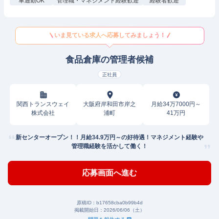
車通勤OK
管理職・マネジメント経験歓迎
経験者歓迎
いま見ている求人へ応募してみましょう！
食品倉庫の管理者候補
正社員
関西トランスウェイ
大阪府岸和田市岸之
月給34万7000円～
株式会社
浦町
41万円
新センターオープン！！月給34.9万円～の好待遇！マネジメント経験や
管理職経験を活かして働く！
応募画面へ進む
原稿ID：
b17658cba0b99b4d
掲載開始日：
2026/06/06（土）