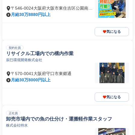
〒546-0024大阪府大阪市東住吉区公園南矢
田
月給30万8880円以上
気になる
契約社員
リサイクル工場内での構内作業
辰巳環境開発株式会社
〒570-0041大阪府守口市東郷通
月給30万8000円以上
気になる
正社員
卸売市場内での魚の仕分け・運搬軽作業スタッフ
株式会社特水