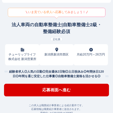
いま見ている求人へ応募してみましょう！
法人車両の自動車整備士|自動車整備士2級・
整備経験必須
正社員
チューリップライフ
新潟県新潟市西区
月給20万円～26万円
株式会社 新潟営業所
経験者求人◎人気の日勤◎完全週休2日制◎土日祝休み◎年間休日120
日◎年間を通じ安定した仕事量◎自動車整備士資格を活かせる◎
応募画面へ進む
この求人は職業紹介事業者による紹介案件です。
応募情報は職業紹介事業者に送信されます。
原稿ID：
b1264305ab295ff7