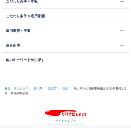
こだわり条件 × 年収
こだわり条件 × 雇用形態
雇用形態 × 年収
注目条件
他のキーワードから探す
転職・求人トップ
/
新潟県
/
新潟市
/
西区
/
法人車両の自動車整備士|自動車整備士2
級・整備経験必須
サイトトップへ