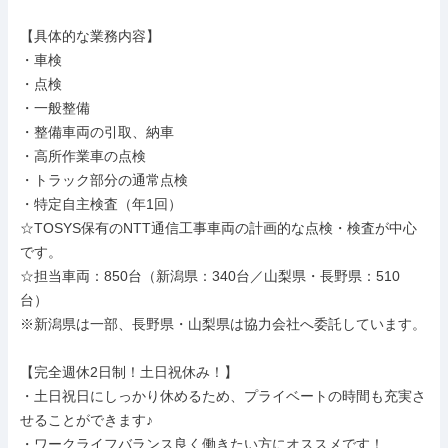
【具体的な業務内容】

・車検

・点検

・一般整備

・整備車両の引取、納車

・高所作業車の点検

・トラック部分の通常点検

・特定自主検査（年1回）

☆TOSYS保有のNTT通信工事車両の計画的な点検・検査が中心
です。

☆担当車両：850台（新潟県：340台／山梨県・長野県：510
台）　

※新潟県は一部、長野県・山梨県は協力会社へ委託しています。

【完全週休2日制！土日祝休み！】

・土日祝日にしっかり休めるため、プライベートの時間も充実さ
せることができます♪

・ワークライフバランス良く働きたい方にオススメです！
