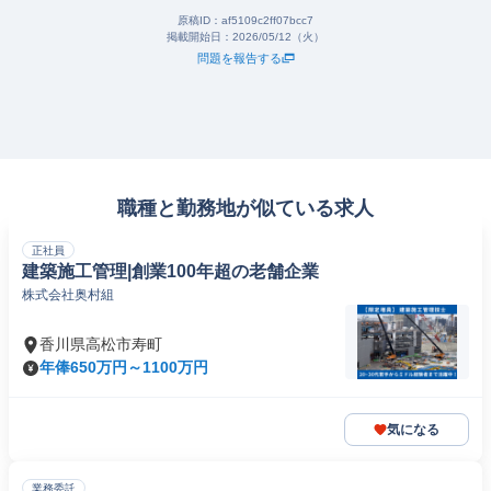
原稿ID：
af5109c2ff07bcc7
掲載開始日：
2026/05/12（火）
問題を報告する
職種と勤務地が似ている求人
正社員
建築施工管理|創業100年超の老舗企業
株式会社奥村組
香川県高松市寿町
年俸650万円～1100万円
気になる
業務委託