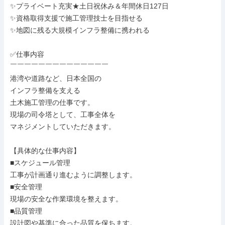
✨プライベート充実★土日祝休み＆年間休日127日

✨資格取得支援で施工管理技士を目指せる

✨地図に残る大規模インフラ整備に携われる

✅仕事内容

￣￣￣￣￣￣￣￣￣￣￣￣￣￣

港湾や道路など、日本全国の

インフラ整備を支える

土木施工管理の仕事です。

現場の司令塔として、工事全体を

マネジメントしていただきます。

【具体的な仕事内容】

■スケジュール管理

工事が計画通り進むように調整します。

■安全管理

現場の安全な作業環境を整えます。

■品質管理

設計図や基準に合った品質を保ちます。
