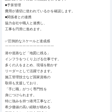
■予算管理

費用が適切に使われているかを確認します。

■関係者との連携

協力会社や職人と連携し、

工事を円滑に進めます。

✅圧倒的なスケールと達成感

￣￣￣￣￣￣￣￣￣￣￣￣￣￣

港や道路など「地図に残る」

インフラをつくり上げる仕事です。

多くの人をまとめ、現場を動かす

リーダーとして活躍できます。

施工管理技士など国家資格の

取得も支援しており、

「手に職」がつく専門性を

身につけられます。

特に強みを持つ港湾工事など、

希少価値の高い経験が積める
