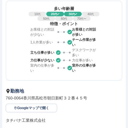
多い年齢層
10
20
30
40
代
代
代
代
50
60
70
代
代
代〜
特徴・ポイント
お客様との対話
お客様との対話
が少ない
が多い
チーム作業が多
1人作業が多い
い
デスクワークが
立ち仕事が多い
多い
力仕事が少ない
力仕事が多い
室内の仕事が多
室外の仕事が多
い
い
勤務地
760-0064香川県高松市朝日新町３２番４５号
Googleマップで開く
タチバナ工業株式会社
