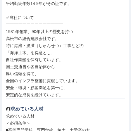
平均勤続年数14.9年がその証です。

✅当社について

￣￣￣￣￣￣￣￣￣￣￣￣￣￣

1931年創業、90年以上の歴史を持つ

高松市の総合建設会社です。

特に港湾・浚渫（しゅんせつ）工事などの

「海洋土木」を得意とし、

自社作業船を保有しています。

国土交通省や各自治体から

厚い信頼を得て、

全国のインフラ整備に貢献しています。

安全・環境・顧客満足を第一に、

安定的な成長を続けています。
求めている人材
求めている人材

＜必須条件＞

■高等専門学校、専門学校、短大、大学卒の方
