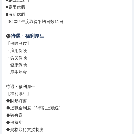
■創立記念日

■慶弔休暇

■有給休暇

 ※2024年度取得平均日数11日
待遇・福利厚生
【保険制度】

・雇用保険

・労災保険

・健康保険

・厚生年金

待遇・福利厚生

【福利厚生】

◆財形貯蓄

◆退職金制度（3年以上勤続）

◆独身寮

◆保養所

◆資格取得支援制度
