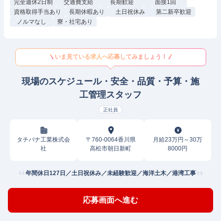
完全週休2日制
交通費支給
長期歓迎
面接1回
資格取得手当あり
長期休暇あり
土日祝休み
第二新卒歓迎
ノルマなし
寮・社宅あり
いま見ている求人へ応募してみましょう！
現場のスケジュール・安全・品質・予算・施
工管理スタッフ
正社員
タチバナ工業株式会
〒760-0064香川県
月給23万円～30万
社
高松市朝日新町
8000円
年間休日127日／土日祝休み／未経験歓迎／海洋土木／港湾工事
応募画面へ進む