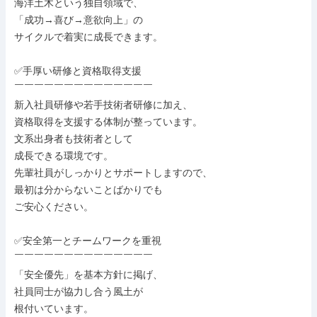
海洋土木という独自領域で、

「成功→喜び→意欲向上」の

サイクルで着実に成長できます。

✅手厚い研修と資格取得支援

￣￣￣￣￣￣￣￣￣￣￣￣￣￣

新入社員研修や若手技術者研修に加え、

資格取得を支援する体制が整っています。

文系出身者も技術者として

成長できる環境です。

先輩社員がしっかりとサポートしますので、

最初は分からないことばかりでも

ご安心ください。

✅安全第一とチームワークを重視

￣￣￣￣￣￣￣￣￣￣￣￣￣￣

「安全優先」を基本方針に掲げ、

社員同士が協力し合う風土が

根付いています。
