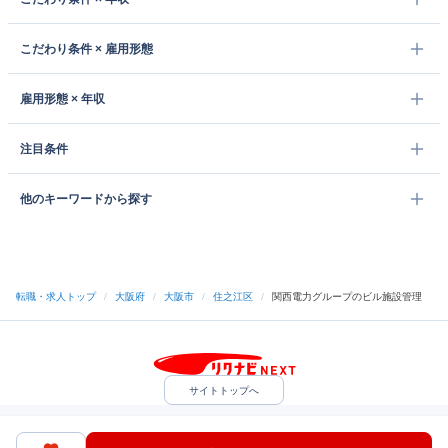
こだわり条件 × 雇用形態
雇用形態 × 年収
注目条件
他のキーワードから探す
転職・求人トップ
/
大阪府
/
大阪市
/
住之江区
/
関西電力グループのビル施設管理
サイトトップへ
中途採用をご検討の企業様
利用規約・プライバシーポリシー
サイトマップ