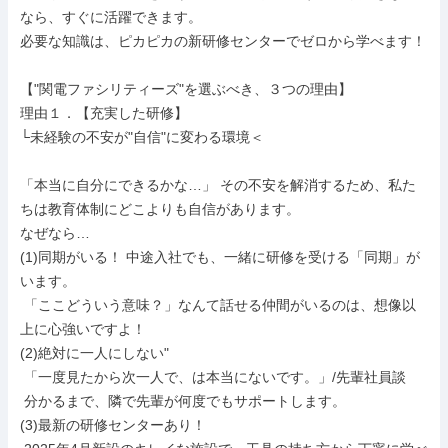
なら、すぐに活躍できます。

必要な知識は、ピカピカの新研修センターでゼロから学べます！

【"関電ファシリティーズ"を選ぶべき、３つの理由】

理由１．【充実した研修】

└未経験の不安が"自信"に変わる環境＜

「本当に自分にできるかな…」 その不安を解消するため、私た
ちは教育体制にどこよりも自信があります。

なぜなら…

(1)同期がいる！ 中途入社でも、一緒に研修を受ける「同期」が
います。

 「ここどういう意味？」なんて話せる仲間がいるのは、想像以
上に心強いですよ！

(2)絶対に一人にしない"

 「一度見たから次一人で、は本当にないです。」/先輩社員談

 分かるまで、隣で先輩が何度でもサポートします。

(3)最新の研修センターあり！
