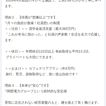
 2025年4月新設のキレイな施設で、工具の持ち方から丁寧に学べ
ます。

理由２．【待遇が"想像以上"です】

└月々の負担が激減！社員想いの制度

＜＜注目！＞＞ 奨学金返済支援（最大360万円）

「これが本当に助かった」と社員の声多数！生活を全力で応援し
ます。

＜＜休日＞＞ 年間休日122日以上 有給取得も平均13.2日。

 プライベートも大切にできます。

＜＜おまけ＞＞ カフェテリアプラン（年4万円）

 旅行、育児、資格取得など…使い道は自由です！

理由３．【未来が"安心"です】

└関西電力グループという絶対的な安定感

景気に左右されない経営基盤のもと、腰を据えて長く働けます。
