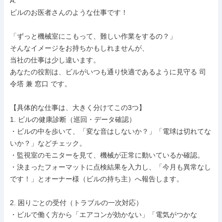
A.

ビルのお医者さんのような仕事です！

「ずっと機械室にこもって、難しい作業をするの？」

そんなイメージをお持ちかもしれませんが、

当社の仕事は少し違います。

あなたの役割は、ビルがいつも通り快適であるように見守る 司
令塔 兼 窓口 です。

【具体的な仕事は、大きく分けてこの3つ】

1. ビルの健康診断（巡回・データ確認）

・ビルの中を歩いて、「変な音はしないか？」「電球は切れてな
いか？」などチェック。

・監視室のモニターを見て、機械が正常に動いているか確認。

・決まったフォーマットに点検結果を入力し、「今月も異常なし
です！」とオーナー様（ビルの持ち主）へ報告します。

2. 困りごとの受付（トラブルの一次対応）

・ビルで働く方から「エアコンが効かない」「電気がつかな