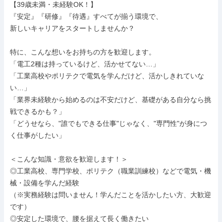
【39歳未満・未経験OK！】

『安定』『研修』『待遇』すべてが揃う環境で、

新しいキャリアをスタートしませんか？

特に、こんな想いをお持ちの方を歓迎します。

「電工2種は持っているけど、活かせてない…」

「工業高校やポリテクで電気を学んだけど、活かしきれていな
い…」

「業界未経験から始めるのは不安だけど、基礎がある自分なら挑
戦できるかも？」

「どうせなら、"誰でもできる仕事"じゃなく、"専門性"が身につ
く仕事がしたい」

＜こんな知識・意欲を歓迎します！＞

◎工業高校、専門学校、ポリテク（職業訓練校）などで電気・機
械・設備を学んだ経験

（※実務経験は問いません！学んだことを活かしたい方、大歓迎
です）

◎安定した環境で、腰を据えて長く働きたい
