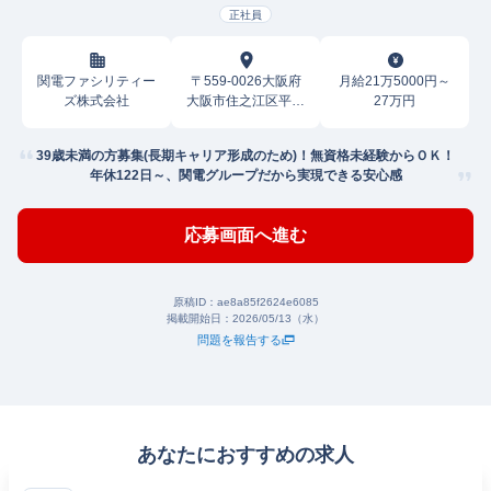
正社員
関電ファシリティー
〒559-0026大阪府
月給21万5000円～
ズ株式会社
大阪市住之江区平林
27万円
北
39歳未満の方募集(長期キャリア形成のため)！無資格未経験からＯＫ！
年休122日～、関電グループだから実現できる安心感
応募画面へ進む
原稿ID：
ae8a85f2624e6085
掲載開始日：
2026/05/13（水）
問題を報告する
あなたにおすすめの求人