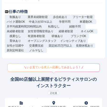
仕事の特徴
制服あり
業界未経験歓迎
歩合給あり
フリーター歓迎
バイク通勤OK
中途入社50％以上
学歴不問
車通勤OK
月平均残業時間20時間以内
転勤なし
経験不問
未経験者歓迎
女性管理職登用あり
経験者歓迎
ネイルOK
残業なし
有資格者歓迎
研修あり
ブランクOK
育休あり
オープニングスタッフ
インセンティブあり
女性が活躍中
交通費支給
固定給25万円以上
長期休暇あり
原則定時退社
ノルマなし
いま見ている求人へ応募してみましょう！
全国80店舗以上展開するピラティスサロンの
インストラクター
正社員