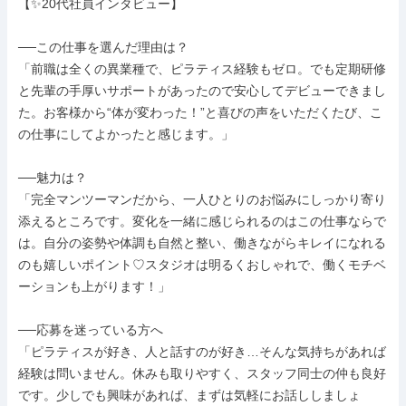
【✨20代社員インタビュー】

──この仕事を選んだ理由は？

「前職は全くの異業種で、ピラティス経験もゼロ。でも定期研修
と先輩の手厚いサポートがあったので安心してデビューできまし
た。お客様から“体が変わった！”と喜びの声をいただくたび、こ
の仕事にしてよかったと感じます。」

──魅力は？

「完全マンツーマンだから、一人ひとりのお悩みにしっかり寄り
添えるところです。変化を一緒に感じられるのはこの仕事ならで
は。自分の姿勢や体調も自然と整い、働きながらキレイになれる
のも嬉しいポイント♡スタジオは明るくおしゃれで、働くモチベ
ーションも上がります！」

──応募を迷っている方へ

「ピラティスが好き、人と話すのが好き…そんな気持ちがあれば
経験は問いません。休みも取りやすく、スタッフ同士の仲も良好
です。少しでも興味があれば、まずは気軽にお話ししましょ