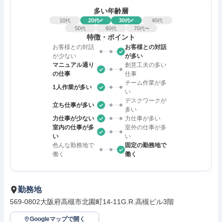
多い年齢層
10
20
30
40
代
代
代
代
50
60
70
代
代
代〜
特徴・ポイント
お客様との対話
お客様との対話
が少ない
が多い
マニュアル通り
創意工夫の多い
の仕事
仕事
チーム作業が多
1人作業が多い
い
デスクワークが
立ち仕事が多い
多い
力仕事が少ない
力仕事が多い
室内の仕事が多
室外の仕事が多
い
い
色んな勤務地で
固定の勤務地で
働く
働く
勤務地
569-0802大阪府高槻市北園町14-11G.R.高槻ビル3階
Googleマップで開く