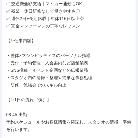
✅ 交通費全額支給｜マイカー通勤もOK

✅ 残業・休日研修なしで働きやすさ◎

✅ 週休2日+長期休暇｜年休116日以上◎

✅ 完全マンツーマンの丁寧なレッスン

【✨仕事内容】

・整体×マシンピラティスのパーソナル指導

・受付・予約管理・入会案内など店舗業務

・SNS投稿・イベント企画などの広報業務

・スタジオ内の清掃・整理や簡単な事務処理

・研修・勉強会でのスキル向上

【✨1日の流れ（例）】

08:45 出勤

予約スケジュールやお客様情報を確認し、スタジオの清掃・準備
を行います。
