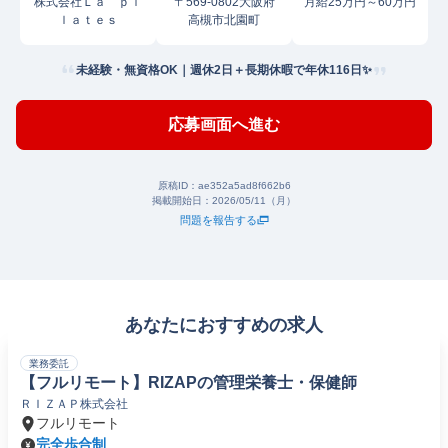
株式会社Ｌａ ｐｉ
〒569-0802大阪府
月給25万円～60万円
ｌａｔｅｓ
高槻市北園町
未経験・無資格OK｜週休2日＋長期休暇で年休116日✨
応募画面へ進む
原稿ID：
ae352a5ad8f662b6
掲載開始日：
2026/05/11（月）
問題を報告する
あなたにおすすめの求人
業務委託
【フルリモート】RIZAPの管理栄養士・保健師
ＲＩＺＡＰ株式会社
フルリモート
完全歩合制