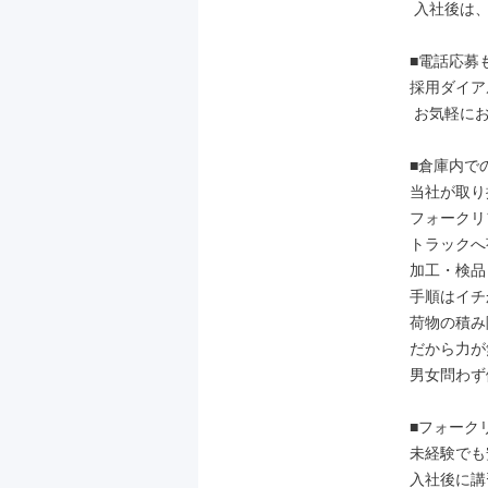
 入社後は、あなたにも実感していただけるはずです。

■電話応募
採用ダイアル：
 お気軽にお電話ください！

■倉庫内で
当社が取り
フォークリ
トラックへ
加工・検品
手順はイチ
荷物の積み
だから力が
男女問わず
■フォーク
未経験でも
入社後に講