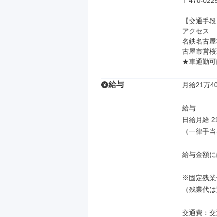
〒470-0
【交通手段】
アクセス

名鉄名古屋
古屋市営桜通
★車通勤可
給与
月給21万40
給与

日給月給 21
（一律手当
給与金額に
※固定残業
（残業代は
交通費：交