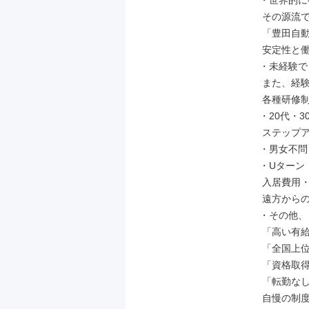
・世界的に
 その源流である

 「豊田自動織機グループ」ならではの

 安定性と働きやすさが強み！

・未経験で
 また、経験が浅くても安心！

 各種研修制度も充実しています。

・20代・3
 ステップアップを会社が応援！

・男女不問
・Uターン・
 入居費用・家賃補助制度有なので

 遠方からの入社も大歓迎！

・その他、

 「高い有給取得率」

 「全国上位の男性育休取得率」

 「資格取得支援制度」

 「転勤なし」など、

 自慢の制度・福利厚生は書ききれないほど。
