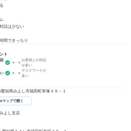




対話は少ない

時間できっちり
ント
話
お客様との対話
が多い
デスクワークが
い
多い
225愛知県みよし市福田町有塚４９－１
gleマップで開く
みよし支店
