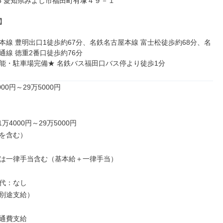
225 愛知県みよし市福田町有塚４９－１



本線 豊明出口1徒歩約67分、名鉄名古屋本線 富士松徒歩約68分、名
線 徳重2番口徒歩約76分

能・駐車場完備★ 名鉄バス福田口バス停より徒歩1分
00円～29万5000円

万4000円～29万5000円

を含む）

は一律手当含む（基本給＋一律手当）

代：なし

別途支給）

通費支給
