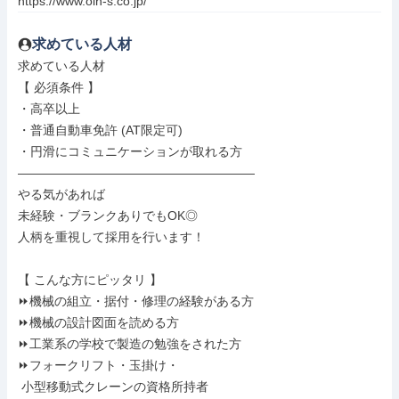
https://www.oin-s.co.jp/
求めている人材
求めている人材

【 必須条件 】

・高卒以上

・普通自動車免許 (AT限定可)

・円滑にコミュニケーションが取れる方

―――――――――――――――――――

やる気があれば

未経験・ブランクありでもOK◎

人柄を重視して採用を行います！

【 こんな方にピッタリ 】

⏩機械の組立・据付・修理の経験がある方

⏩機械の設計図面を読める方

⏩工業系の学校で製造の勉強をされた方

⏩フォークリフト・玉掛け・

 小型移動式クレーンの資格所持者
