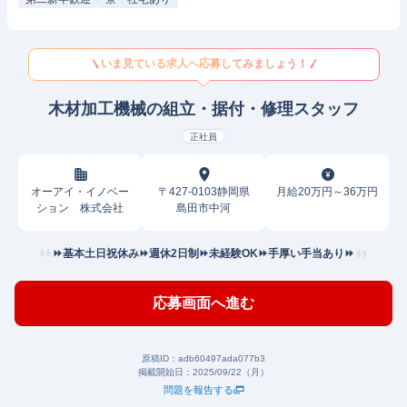
いま見ている求人へ応募してみましょう！
木材加工機械の組立・据付・修理スタッフ
正社員
オーアイ・イノベー
〒427-0103静岡県
月給20万円～36万円
ション 株式会社
島田市中河
⏩基本土日祝休み⏩週休2日制⏩未経験OK⏩手厚い手当あり⏩
応募画面へ進む
原稿ID：
adb60497ada077b3
掲載開始日：
2025/09/22（月）
問題を報告する