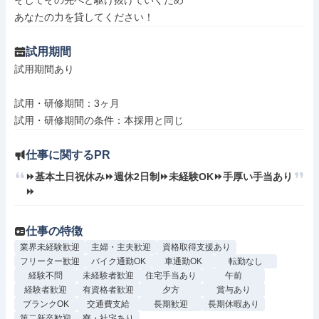
そしてその先へと駆け抜けていくため

あなたの力を貸してください！
試用期間
試用期間あり

試用・研修期間：3ヶ月

仕事に関するPR
⏩基本土日祝休み⏩週休2日制⏩未経験OK⏩手厚い手当あり
⏩
仕事の特徴
業界未経験歓迎
主婦・主夫歓迎
資格取得支援あり
フリーター歓迎
バイク通勤OK
車通勤OK
転勤なし
経験不問
未経験者歓迎
住宅手当あり
午前
経験者歓迎
有資格者歓迎
夕方
賞与あり
ブランクOK
交通費支給
長期歓迎
長期休暇あり
第二新卒歓迎
寮・社宅あり