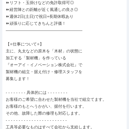
⏩リフト・玉掛けなどの免許取得可◎

⏩経営陣との距離が近く風通しの良さ◎

⏩週休2日(土日)で祝日+長期休暇あり

⏩頑張りに応じてきちんと評価！

―――――――――――――――――――

【⭐仕事について⭐】

主に、丸太などの原木を「木材」の状態に

加工する「製材機」を作っている

『オーアイ・イノベーション株式会社』で

製材機の組立・据え付け・修理スタッフを

募集します！

- - - - - - - - 具体的には - - - - - - - -

お客様のご希望に合わせた製材機を当社で組立てます。

お客様のもとへうかがい、据付を行います。

その他、故障した際の修理も対応します。

- - - - - - - - - - - - - - - - - - - - - - - -

工具等必要なものはすべて会社から支給します。
