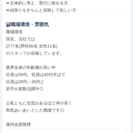
⏩主体的に考え、実行に移せる方

⏩頑張りをきちんと反映して欲しい方
職場環境・雰囲気
職場環境

現在、当社では

計77名(男性66名:女性11名)

のスタッフが在籍しています。

業界全体の年齢層が高い中

社長は50代、役員は40代半ばで

社員は20代～30代と

若手が多数活躍中◎

公私ともに交流があるほど仲が良く

和気あいあいとした職場です◎

屋内全面禁煙