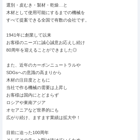
選別・皮むき・製材・乾燥…と

木材として使用可能にするまでの機械を

すべて提案できる全国で有数の会社です。

1941年に創業して以来

お客様のニーズに誠心誠意お応えし続け

80周年を迎えることができました◎

また、近年のカーボンニュートラルや

SDGsへの意識の高まりから

木材の注目度とともに

当社で作る機械の需要は上昇し

お客様は国内にとどまらず

ロシアや東南アジア

オセアニアなど世界的にも

広がり続け、ますます業績は拡大中！

目前に迫った100周年
