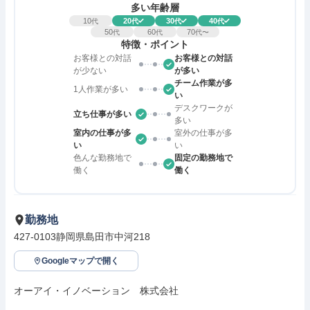
多い年齢層
10
20
30
40
代
代
代
代
50
60
70
代
代
代〜
特徴・ポイント
お客様との対話
お客様との対話
が少ない
が多い
チーム作業が多
1人作業が多い
い
デスクワークが
立ち仕事が多い
多い
室内の仕事が多
室外の仕事が多
い
い
色んな勤務地で
固定の勤務地で
働く
働く
勤務地
427-0103静岡県島田市中河218
Googleマップで開く
オーアイ・イノベーション　株式会社
