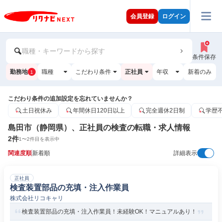
会員登録
ログイン
職種・キーワードから探す
条件保存
勤務地
職種
こだわり条件
正社員
年収
新着のみ
1
こだわり条件の追加設定を忘れていませんか？
土日祝休み
年間休日120日以上
完全週休2日制
学歴
島田市（静岡県）、正社員の検査の転職・求人情報
2
件
1
〜
2
件目を表示中
関連度順
新着順
詳細表示
正社員
検査装置部品の充填・注入作業員
株式会社リコキャリ
検査装置部品の充填・注入作業員！未経験OK！マニュアルあり！