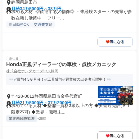
静岡県島田市
月給34万5000円～38万円
求める人材: ◎歓迎する人物像◎ ・未経験スタートの先輩が多
数在籍し活躍中 ・フリー...
即日勤務OK
交通費支給
気になる
正社員
Honda正規ディーラーでの車検・点検メカニック
株式会社ホンダカーズ中央静岡
✅賞与4.5か月分！✅工具貸与✅異業種の出身者活躍中！
〒428-0012静岡県島田市金谷代官町
月給21万5000円～37万2000円
求めている人材 ◆整備士資格3級以上の方 ◆要普通免許(ＡＴ
限定不可) ◆業界・職種未...
業界未経験歓迎
+28個
気になる