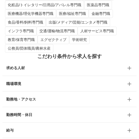
化粧品/トイレタリー/日用品/アパレル専門職
医薬品専門職
医療機器/理化学機器専門職
医療/福祉専門職
金融専門職
食品/香料/飼料専門職
出版/メディア/芸能/エンタメ専門職
インフラ専門職
交通/運輸/物流専門職
人材サービス専門職
教育/保育専門職
エグゼクティブ
学術研究
公務員/団体職員/農林水産
こだわり条件から求人を探す
求める人材
職場環境
勤務地・アクセス
勤務時間・休日
給与