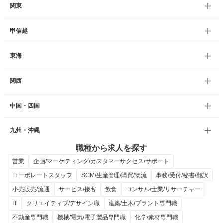
関東
甲信越
東海
関西
中国・四国
九州・沖縄
職種から求人を探す
営業
企画/マーケティング/カスタマーサクセス/サポート
コーポレートスタッフ
SCM/生産管理/購買/物流
事務/受付/秘書/翻訳
小売販売/流通
サービス/接客
飲食
コンサル/士業/リサーチャー
IT
クリエイティブ/デザイン職
建築/土木/プラント専門職
不動産専門職
機械/電気/電子製品専門職
化学/素材専門職