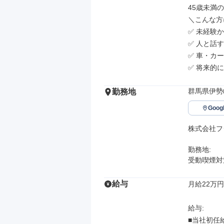
45歳未満の
＼こんな方
✅ 未経験
✅ 人と話
✅ 車・カ
✅ 将来的
群馬県伊勢崎
勤務地
Goo
株式会社フ
勤務地: 

受動喫煙対
給与
月給22万円
給与: 

■当社初任