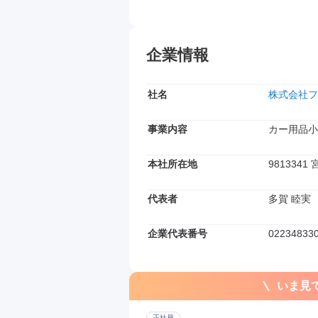
企業情報
社名
株式会社フ
事業内容
カー用品小
本社所在地
981334
代表者
多賀 睦実
企業代表番号
02234833
いま見
正社員