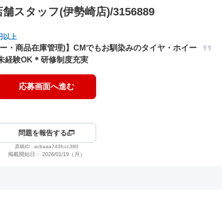
タッフ(伊勢崎店)/3156889
円以上
ター・商品在庫管理)】CMでもお馴染みのタイヤ・ホイー
未経験OK＊研修制度充実
応募画面へ進む
問題を報告する
原稿ID :
acbaaa743fccc380
掲載開始日：
2026/01/19（月）