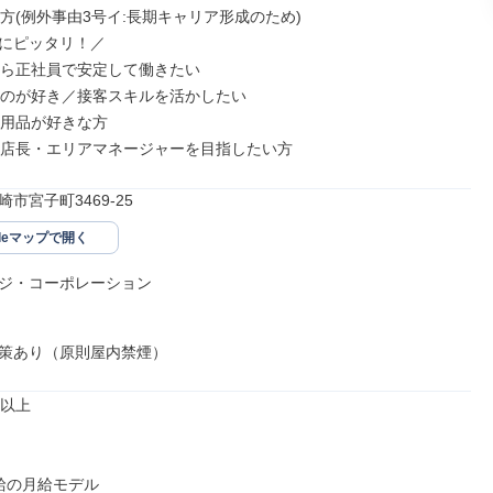
方(例外事由3号イ:長期キャリア形成のため)

にピッタリ！／

から正社員で安定して働きたい

すのが好き／接客スキルを活かしたい

ー用品が好きな方

に店長・エリアマネージャーを目指したい方
市宮子町3469-25
gleマップで開く
ジ・コーポレーション

策あり（原則屋内禁煙）
以上

給の月給モデル
