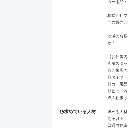
カー用品・
株式会社フ
門の販売会
地域のお客
か？

【お仕事内
店舗スタッ
◎ご来店さ
◎タイヤ・
◎カー用品
◎ピット内
※入社後は
求めている人材
求める人材: 
高卒以上

普通自動車