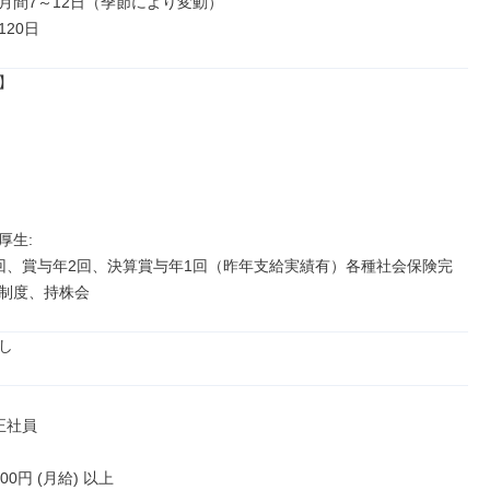
月間7～12日（季節により変動）

20日


生: 

回、賞与年2回、決算賞与年1回（昨年支給実績有）各種社会保険完
制度、持株会
し
正社員

000円 (月給) 以上
