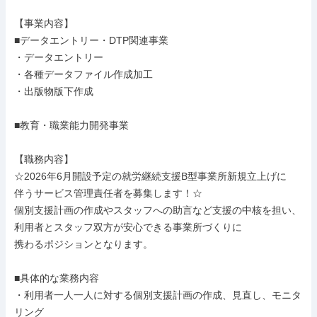
【事業内容】

■データエントリー・DTP関連事業

・データエントリー

・各種データファイル作成加工

・出版物版下作成

■教育・職業能力開発事業

【職務内容】

☆2026年6月開設予定の就労継続支援B型事業所新規立上げに

伴うサービス管理責任者を募集します！☆

個別支援計画の作成やスタッフへの助言など支援の中核を担い、

利用者とスタッフ双方が安心できる事業所づくりに

携わるポジションとなります。

■具体的な業務内容

・利用者一人一人に対する個別支援計画の作成、見直し、モニタ
リング
