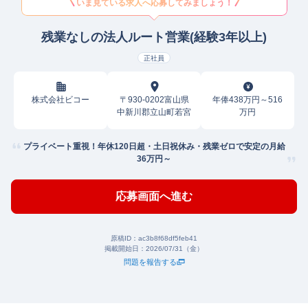
いま見ている求人へ応募してみましょう！
残業なしの法人ルート営業(経験3年以上)
正社員
株式会社ビコー
〒930-0202富山県
年俸438万円～516
中新川郡立山町若宮
万円
プライベート重視！年休120日超・土日祝休み・残業ゼロで安定の月給
36万円～
応募画面へ進む
原稿ID：
ac3b8f68df5feb41
掲載開始日：
2026/07/31（金）
問題を報告する