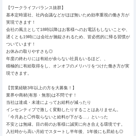
【ワークライフバランス抜群】

基本定時退社、社内会議などがほぼ無いため効率重視の働き方が
実現できます！

会社の風土として18時以降はお客様へのお電話もしないことや、

遅くとも19時には会社が施錠されるため、皆必然的に帰る習慣が
ついています！

お休みの取りやすさも◎

年度の終わりには有給が余らない社員もいるほど、、

積極的に有給取得をし、オンオフのメリハリをつけた働き方が実
現できます。

【営業経験3年以上の方を大募集！】

業界や商材(有形・無形)は不問です！

当社は達成・未達によってお給料が減ったり

インセンティブで激しく変動したりすることはありません。

「今月あと◯件取らないと給料が下がる…」といった

不安とは無縁。目の前のお客様に誠実に向き合える環境です。

入社時から高い月給でスタートし半年後、1年後にも昇給も◎
