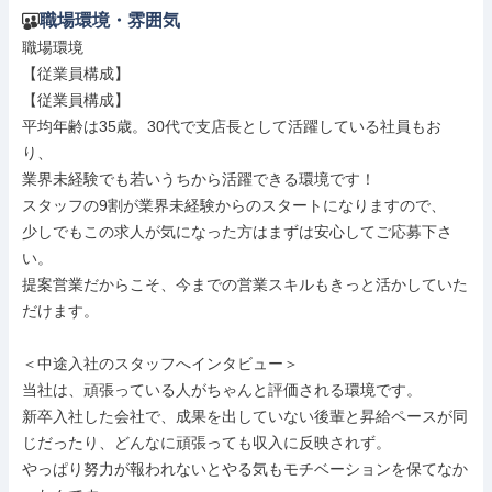
職場環境・雰囲気
職場環境

【従業員構成】

【従業員構成】

平均年齢は35歳。30代で支店長として活躍している社員もお
り、

業界未経験でも若いうちから活躍できる環境です！

スタッフの9割が業界未経験からのスタートになりますので、

少しでもこの求人が気になった方はまずは安心してご応募下さ
い。

提案営業だからこそ、今までの営業スキルもきっと活かしていた
だけます。

＜中途入社のスタッフへインタビュー＞

当社は、頑張っている人がちゃんと評価される環境です。

新卒入社した会社で、成果を出していない後輩と昇給ペースが同
じだったり、どんなに頑張っても収入に反映されず。

やっぱり努力が報われないとやる気もモチベーションを保てなか