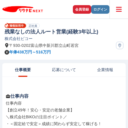
会員登録
ログイン
正社員
残業なしの法人ルート営業(経験3年以上)
株式会社ビコー
〒930-0202富山県中新川郡立山町若宮
年俸438万円～516万円
仕事概要
応募について
企業情報
仕事内容
仕事内容

【創立49年！安心・安定の老舗企業】

＼株式会社BIKOの注目ポイント／

・＜固定給で安定＞成績に関わらず安定して稼げる！
