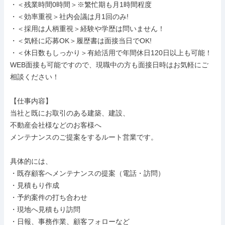
・＜残業時間0時間＞※繁忙期も月1時間程度

・＜効率重視＞社内会議は月1回のみ!

・＜採用は人柄重視＞経験や学歴は問いません！

・＜気軽に応募OK＞履歴書は面接当日でOK!

・＜休日数もしっかり＞有給活用で年間休日120日以上も可能！

WEB面接も可能ですので、現職中の方も面接日時はお気軽にご
相談ください！

【仕事内容】

当社と既にお取引のある建築、建設、

不動産会社様などのお客様へ

メンテナンスのご提案をするルート営業です。

具体的には、

・既存顧客へメンテナンスの提案（電話・訪問）

・見積もり作成

・予約案件の打ち合わせ

・現地へ見積もり訪問

・日報、事務作業、顧客フォローなど
