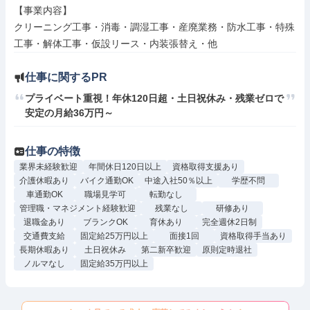
【事業内容】

クリーニング工事・消毒・調湿工事・産廃業務・防水工事・特殊
工事・解体工事・仮設リース・内装張替え・他
仕事に関するPR
プライベート重視！年休120日超・土日祝休み・残業ゼロで
安定の月給36万円～
仕事の特徴
業界未経験歓迎
年間休日120日以上
資格取得支援あり
介護休暇あり
バイク通勤OK
中途入社50％以上
学歴不問
車通勤OK
職場見学可
転勤なし
管理職・マネジメント経験歓迎
残業なし
研修あり
退職金あり
ブランクOK
育休あり
完全週休2日制
交通費支給
固定給25万円以上
面接1回
資格取得手当あり
長期休暇あり
土日祝休み
第二新卒歓迎
原則定時退社
ノルマなし
固定給35万円以上