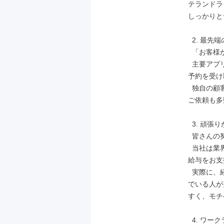
テランドラ
しっかりと
  2. 最先端のシステムで効率的に稼ぐ

  「お客様が見つかるか不安…」という心配はいりません。

  主要アプリとの連携：大手配車アプリGOと連携しているため、お客様からの
予約を受け
  独自の顧客ネットワーク：長年の信頼関係を築いてきたお客様からの定期的な
ご依頼も多
  3. 頑張りが直接給与に反映される高歩合制

  皆さんの努力が、そのまま給与に直結する仕組みです。

  当社は業界トップクラスの歩合率なのであなたの売上に応じて、高い還元率で
給与をお支
  実際に、経験豊富な先輩ドライバーの中には、月収40万円以上を安定して稼い
でいる人が
すく、モチ
  4. ワークライフバランスを重視した働き方
