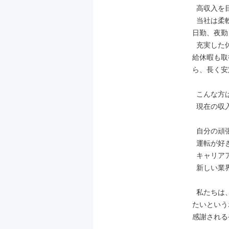
  高収入を目指しながらも、プライベートも大切にできる職場です。

  当社は柔軟なシフト制であり皆さんのライフスタイルや希望収入に合わせて、
日勤、夜勤
  充実した休日制度も備えており、定期的な休暇取得はもちろん、慶弔休暇や有
給休暇も取
ら、長く安
  こんな方はぜひご応募ください！

  現在の収入に不満があり、もっと稼ぎたい方

  自分の頑張りが正当に評価される職場で働きたい方

  運転が好きで、お客様とのコミュニケーションを楽しめる方

  キャリアアップや独立に興味がある方（将来的には個人タクシーの道も！）

  新しい業界で、未経験からでも挑戦したいと考えている方

  私たちは、あなたの「稼ぎたい」という強い意欲と、お客様に喜んでいただき
たいという
感謝される