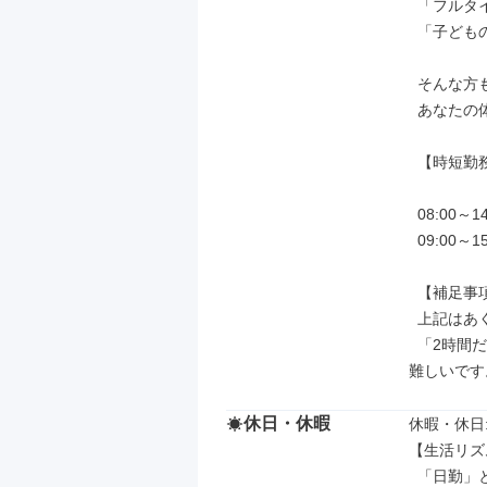
  「フルタイムは体力的に少し不安…」

  「子どものお迎えに合わせて、少し早く帰りたい」

  そんな方もご安心ください！

  あなたの体力やご都合に合わせて、勤務時間を短くすることも可能です。

  【時短勤務の例】

  08:00～14:00 (実働5時間/休憩60分)

  09:00～15:00 (実働5時間/休憩60分)

  【補足事項】

  上記はあくまで一例です。

  「2時間だけ働きたい！」「休みなしで働きたい！」などの無理なシフトはお
難しいです
休日・休暇
休暇・休日: 
【生活リズ
  「日勤」とは、その名の通り「日中の時間帯に働く、最も基本的な勤務スタイ