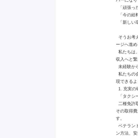
バーになり
  「頑張った分だけ稼ぎたい」

  「今の給料に満足できない」

  「新しい環境で、自分の可能性を試したい」

  そうお考えなら、ぜひ私たちのタクシー会社で、あなたのキャリアを次のステ
ージへ進め
  私たちは、ドライバー一人ひとりの「やる気」と「成果」を正当に評価し、高
収入へと繋
  未経験からベテランまで、誰もが高収入を目指せる理由

  私たちの会社では、経験の有無に関わらず、すべてのドライバーが高収入を実
現できるよ
  1. 充実の研修制度で安心スタート

  「タクシードライバーの経験がないから不安…」そんな方もご安心ください。

  二種免許取得費用を全額会社負担：プロのドライバーとして必須の二種免許。
その取得費
す。

  ベテランドライバーによる研修：地理、お客様との効果的なコミュニケーショ
ン方法、安