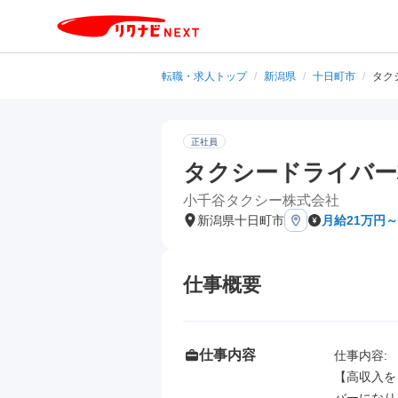
転職・求人トップ
/
新潟県
/
十日町市
/
タク
正社員
タクシードライバー求
小千谷タクシー株式会社
新潟県十日町市
月給21万円～
仕事概要
仕事内容
仕事内容: 

【高収入を