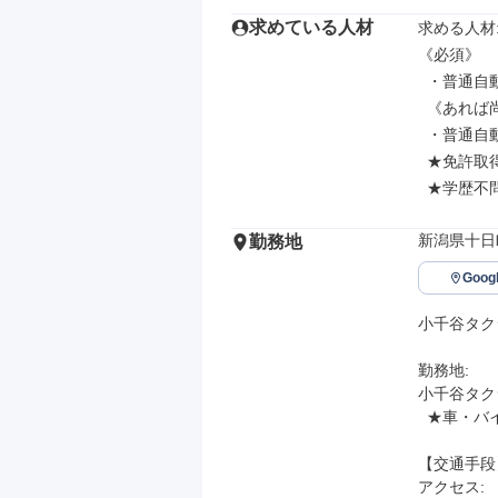
求めている人材
求める人材: 
《必須》

  ・普通自動車第一種運転免許

  《あれば尚可》

  ・普通自動車第二種運転免許

  ★免許取得支援制度あり(二種免許のない方でもOK)

  ★学歴
新潟県十日
勤務地
Goo
小千谷タク
勤務地: 

小千谷タク
  ★車・バイク通勤OK (無料駐車場あり)

【交通手段】
アクセス: 
