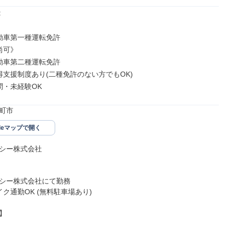


不問・未経験OK
町市
gleマップで開く
シー株式会社

シー株式会社にて勤務


