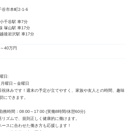
線 越後岩沢駅 車17分
～40万円
日: 

：月曜日～金曜日

切にできます。
