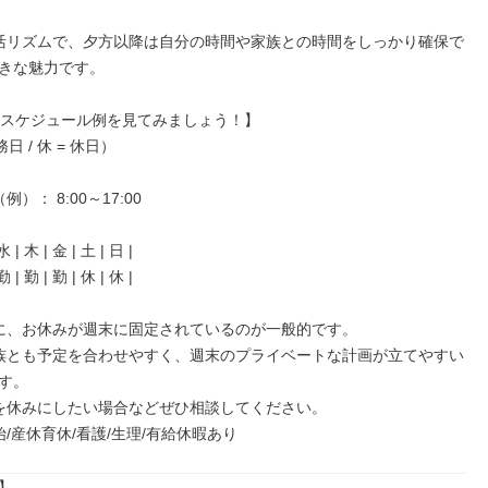
きな魅力です。

す。

年始/産休育休/看護/生理/有給休暇あり

