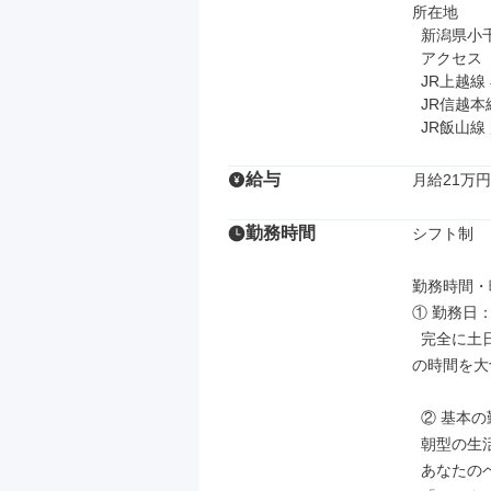
所在地

  新潟県小千谷市本町2-1-6

  アクセス

  JR上越線 小千谷駅 車7分

  JR信越本線 塚山駅 車17分

  JR飯山
給与
月給21万円
勤務時間
シフト制

勤務時間・曜
① 勤務日
  完全に土日祝休みです！週末の予定が立てやすく、家族や友人との時間、趣味
の時間を大
  ② 基本の勤務時間：08:00～17:00 (実働8時間/休憩60分)

  朝型の生活リズムで、規則正しく健康的に働けます。

  あなたのペースに合わせた働き方も応援します！
