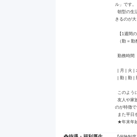
ル」です。

  朝型の生活リズムで、夕方以降は自分の時間や家族との時間をしっかり確保で
きるのが大
  【1週間のスケジュール例を見てみましょう！】

  （勤 = 勤務日 / 休 = 休日）

  勤務時間（例）： 8:00～17:00

  | 月 | 火 | 水 | 木 | 金 | 土 | 日 |

  | 勤 | 勤 | 勤 | 勤 | 勤 | 休 | 休 |

  このように、お休みが週末に固定されているのが一般的です。

  友人や家族とも予定を合わせやすく、週末のプライベートな計画が立てやすい
のが特徴で
  また平日を休みにしたい場合などぜひ相談してください。

  ★年末
待遇・福利厚生
【保険制度】