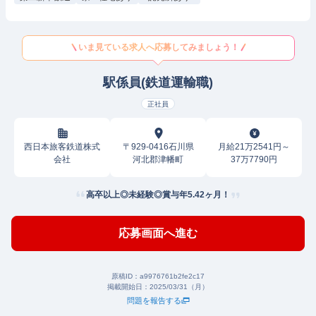
いま見ている求人へ応募してみましょう！
駅係員(鉄道運輸職)
正社員
西日本旅客鉄道株式
〒929-0416石川県
月給21万2541円～
会社
河北郡津幡町
37万7790円
高卒以上◎未経験◎賞与年5.42ヶ月！
応募画面へ進む
原稿ID：
a9976761b2fe2c17
掲載開始日：
2025/03/31（月）
問題を報告する