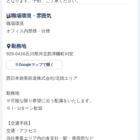
となります。予め、ご了承ください。
職場環境・雰囲気
職場環境

オフィス内禁煙・分煙
勤務地
929-0416石川県河北郡津幡町刈安
Googleマップで開く
西日本旅客鉄道株式会社/北陸エリア

勤務地

※可能な限り希望に沿う配属をいたします。

※ I・Uターン歓迎

【交通手段】

交通・アクセス

当社事業エリア内の各支社・駅・車両所など