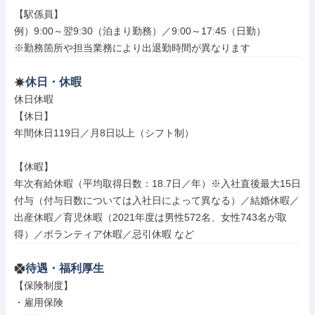
【駅係員】

例）9:00～翌9:30（泊まり勤務）／9:00～17:45（日勤）

※勤務箇所や担当業務により出退勤時間が異なります
休日・休暇
休日休暇

【休日】

年間休日119日／月8日以上（シフト制）

【休暇】

年次有給休暇（平均取得日数：18.7日／年）※入社直後最大15日
付与（付与日数については入社日によって異なる）／結婚休暇／
出産休暇／育児休暇（2021年度は男性572名、女性743名が取
得）／ボランティア休暇／忌引休暇 など
待遇・福利厚生
【保険制度】

・雇用保険
