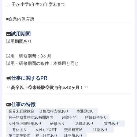
→ 子が小学6年生の年度末まで

■企業内保育所
試用期間
試用期間あり

試用・研修期間：3ヶ月

仕事に関するPR
高卒以上◎未経験◎賞与年5.42ヶ月！
仕事の特徴
業界未経験歓迎
資格取得支援あり
車通勤OK
月平均残業時間20時間以内
経験不問
時短勤務あり
女性管理職登用あり
研修あり
退職金あり
賞与あり
育休あり
女性が活躍中
交通費支給
社割あり
第二新卒歓迎
寮・社宅あり
託児所あり