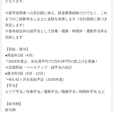
となります。

※新卒採用者への支払額に加え、鉄道事業経験だけでなく、これ
までのご経験等をふまえた金額を加算します（当社規程に基づき
決定します）

※基本給以外の諸手当として扶養・職務・時間外・通勤手当等を
支給します

【昇給・賞与】

●昇給年1回（4月）

┗2026年度は、全社員平均で1万8,087円の賃上げを実施！

※定期昇給・ベースアップ・諸手当の合計

●賞与年2回（6月・12月）

┗年5.42ヶ月分支給予定（2026年度）

【手当】

エリア手当／扶養手当／通勤手当／職務手当／時間外手当 など

【給与例】

給与例
