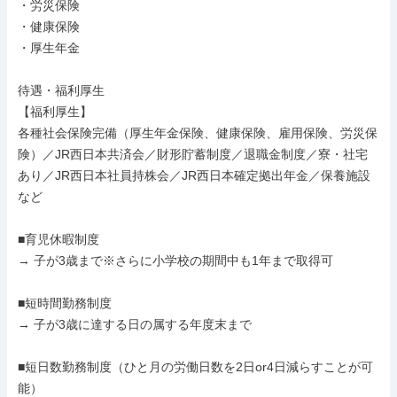
・労災保険

・健康保険

・厚生年金

待遇・福利厚生

【福利厚生】

各種社会保険完備（厚生年金保険、健康保険、雇用保険、労災保
険）／JR西日本共済会／財形貯蓄制度／退職金制度／寮・社宅
あり／JR西日本社員持株会／JR西日本確定拠出年金／保養施設 
など

■育児休暇制度

→ 子が3歳まで※さらに小学校の期間中も1年まで取得可

■短時間勤務制度

→ 子が3歳に達する日の属する年度末まで

■短日数勤務制度（ひと月の労働日数を2日or4日減らすことが可
能）
