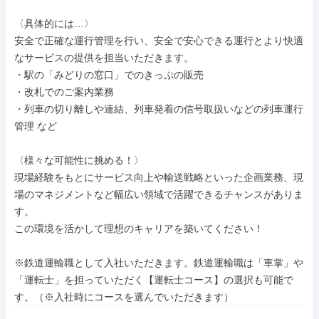
〈具体的には…〉

安全で正確な運行管理を行い、安全で安心できる運行とより快適
なサービスの提供を担当いただきます。

・駅の「みどりの窓口」でのきっぷの販売

・改札でのご案内業務

・列車の切り離しや連結、列車発着の信号取扱いなどの列車運行
管理 など

〈様々な可能性に挑める！〉

現場経験をもとにサービス向上や輸送戦略といった企画業務、現
場のマネジメントなど幅広い領域で活躍できるチャンスがありま
す。

この環境を活かして理想のキャリアを築いてください！

※鉄道運輸職として入社いただきます。鉄道運輸職は「車掌」や
「運転士」を担っていただく【運転士コース】の選択も可能で
す。（※入社時にコースを選んでいただきます）