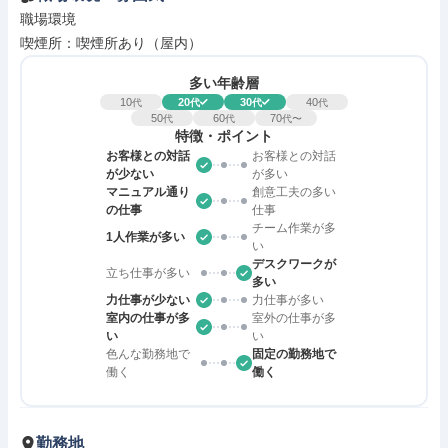
職場環境

喫煙所：喫煙所あり（屋内）
多い年齢層
10
20
30
40
代
代
代
代
50
60
70
代
代
代〜
特徴・ポイント
お客様との対話
お客様との対話
が少ない
が多い
マニュアル通り
創意工夫の多い
の仕事
仕事
チーム作業が多
1人作業が多い
い
デスクワークが
立ち仕事が多い
多い
力仕事が少ない
力仕事が多い
室内の仕事が多
室外の仕事が多
い
い
色んな勤務地で
固定の勤務地で
働く
働く
勤務地