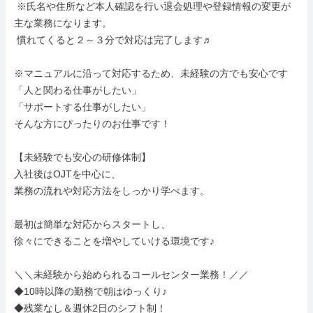
 ※氏名や住所など本人確認を行い退会処理や登録情報の変更が
主な業務になります。

 慣れてくると２～３分で対応は完了します♬

※マニュアルに沿って対応するため、未経験の方でも安心です

「人と関わる仕事がしたい」

「サポートする仕事がしたい」

そんな方にぴったりのお仕事です！

【未経験でも安心の研修体制】

入社後はOJTを中心に、

業務の流れや対応方法をしっかり学べます。

最初は簡単な対応からスタートし、

徐々にできることを増やしていける環境です♪

＼＼未経験から始められるコールセンター業務！／／

◆10時以降の勤務で朝はゆっくり♪

◆残業なし＆週休2日のシフト制！
