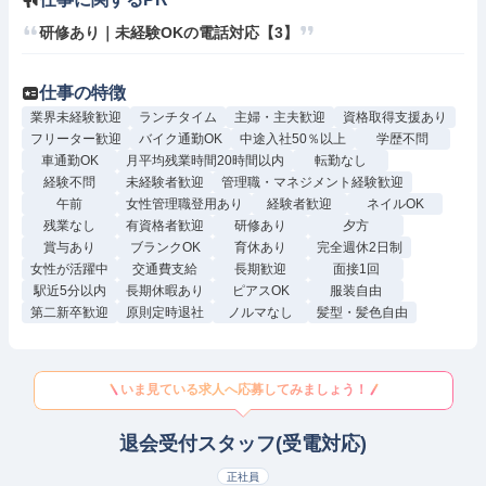
研修あり｜未経験OKの電話対応【3】
仕事の特徴
業界未経験歓迎
ランチタイム
主婦・主夫歓迎
資格取得支援あり
フリーター歓迎
バイク通勤OK
中途入社50％以上
学歴不問
車通勤OK
月平均残業時間20時間以内
転勤なし
経験不問
未経験者歓迎
管理職・マネジメント経験歓迎
午前
女性管理職登用あり
経験者歓迎
ネイルOK
残業なし
有資格者歓迎
研修あり
夕方
賞与あり
ブランクOK
育休あり
完全週休2日制
女性が活躍中
交通費支給
長期歓迎
面接1回
駅近5分以内
長期休暇あり
ピアスOK
服装自由
第二新卒歓迎
原則定時退社
ノルマなし
髪型・髪色自由
いま見ている求人へ応募してみましょう！
退会受付スタッフ(受電対応)
正社員