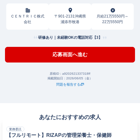
ＣＥＮＴＲＩＣ株式
〒901-2131沖縄県
月給21万5550円～
会社
浦添市牧港
22万5550円
研修あり｜未経験OKの電話対応【3】
応募画面へ進む
原稿ID：
a9202621337318ff
掲載開始日：
2026/06/05（金）
問題を報告する
あなたにおすすめの求人
業務委託
【フルリモート】RIZAPの管理栄養士・保健師