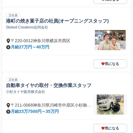
正社員
港町の焼き菓子店の社員(オープニングスタッフ)
Stoked Creations合同会社
〒220-0012神奈川県横浜市西区
月給27万円～40万円
気になる
正社員
自動車タイヤの取付・交換作業スタッフ
小杉タイヤ販売株式会社
〒211-0068神奈川県川崎市中原区小杉御殿
町
月給23万7500円～35万円
気になる