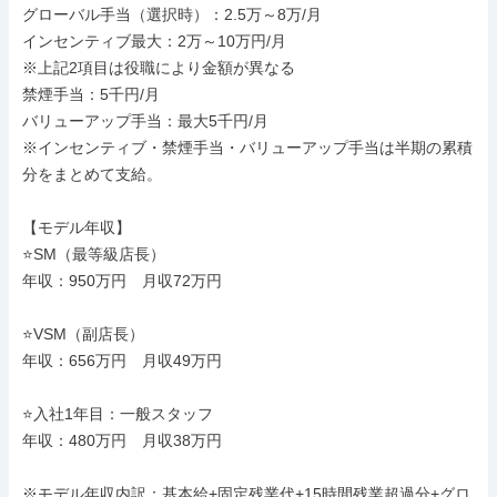
グローバル手当（選択時）：2.5万～8万/月

インセンティブ最大：2万～10万円/月

※上記2項目は役職により金額が異なる

禁煙手当：5千円/月

バリューアップ手当：最大5千円/月

※インセンティブ・禁煙手当・バリューアップ手当は半期の累積
分をまとめて支給。

【モデル年収】

⭐SM（最等級店長）

年収：950万円　月収72万円

⭐VSM（副店長）

年収：656万円　月収49万円

⭐入社1年目：一般スタッフ

年収：480万円　月収38万円

※モデル年収内訳：基本給+固定残業代+15時間残業超過分+グロ