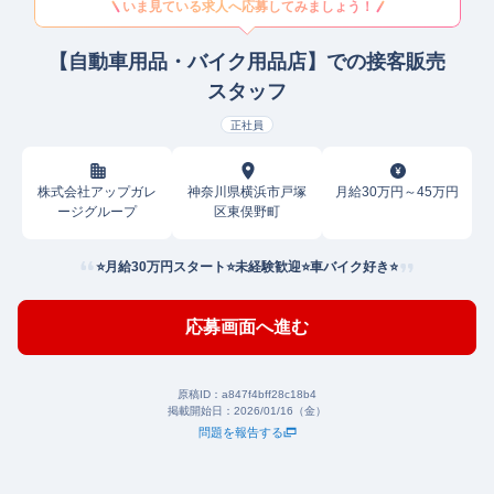
いま見ている求人へ応募してみましょう！
【自動車用品・バイク用品店】での接客販売
スタッフ
正社員
株式会社アップガレ
神奈川県横浜市戸塚
月給30万円～45万円
ージグループ
区東俣野町
⭐月給30万円スタート⭐未経験歓迎⭐車バイク好き⭐
応募画面へ進む
原稿ID：
a847f4bff28c18b4
掲載開始日：
2026/01/16（金）
問題を報告する