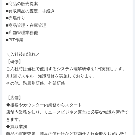
■商品の販売提案

■買取商品の査定、手続き

■売場作り

■商品管理・在庫管理

■店舗管理業務他

■PIT作業

＼入社後の流れ／

【研修】

ご入社時は当社で使用するシステム理解研修を1日実施します。

月1回でスキル・知識研修を実施しております。

その他、階層別研修、外部研修

【店舗】

◆接客やカウンター内業務からスタート

店舗内業務を知り、リユースビジネス運営に必要な知識を習得で
きます。

◆買取業務

商品の買取査定、商品の値付けなど店舗仕入れ全般をお願い致し