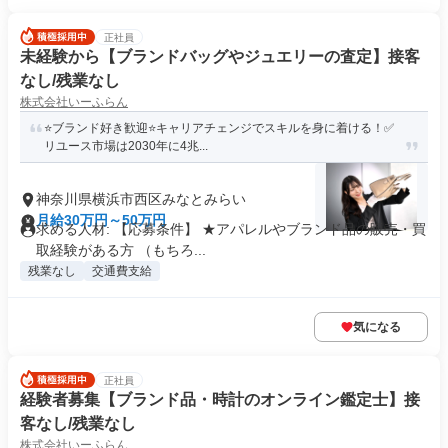
正社員
未経験から【ブランドバッグやジュエリーの査定】接客
なし/残業なし
株式会社いーふらん
⭐ブランド好き歓迎⭐キャリアチェンジでスキルを身に着ける！✅
リユース市場は2030年に4兆...
神奈川県横浜市西区みなとみらい
月給30万円～50万円
求める人材: 【応募条件】 ★アパレルやブランド品の販売・買
取経験がある方 （もちろ...
残業なし
交通費支給
気になる
正社員
経験者募集【ブランド品・時計のオンライン鑑定士】接
客なし/残業なし
株式会社いーふらん