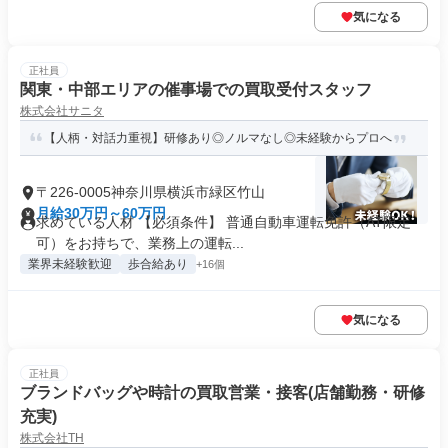
気になる
正社員
関東・中部エリアの催事場での買取受付スタッフ
株式会社サニタ
【人柄・対話力重視】研修あり◎ノルマなし◎未経験からプロへ
〒226-0005神奈川県横浜市緑区竹山
月給30万円～60万円
求めている人材 【必須条件】 普通自動車運転免許（AT限定
可）をお持ちで、業務上の運転...
業界未経験歓迎
歩合給あり
+16個
気になる
正社員
ブランドバッグや時計の買取営業・接客(店舗勤務・研修
充実)
株式会社TH