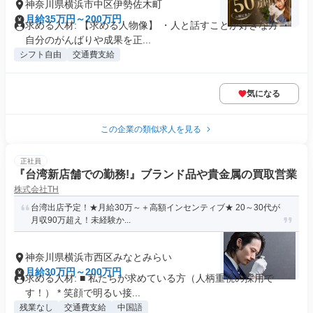
神奈川県横浜市中区伊勢佐木町
月給35万円～200万円
求める人材: 【求める人物像】 ・人と話すことが好きな方 ・
自分のがんばりや成果を正...
シフト自由
交通費支給
気になる
この企業の類似求人を見る
正社員
『台湾新店舗での勤務!』ブランド品や貴金属の買取営業
株式会社TH
台湾出店予定！★月給30万～＋高額インセンティブ★ 20～30代が
月収90万超え！未経験か...
神奈川県横浜市西区みなとみらい
月給30万円～200万円
求める人材: ■ 私たちが求めている方（人柄重視の採用で
す！） * 笑顔で明るい接...
残業なし
交通費支給
中国語