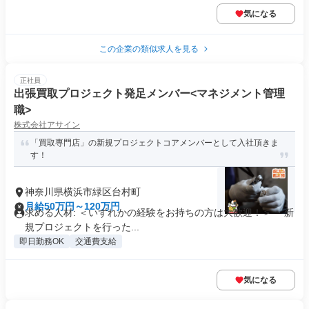
気になる
この企業の類似求人を見る
正社員
出張買取プロジェクト発足メンバー<マネジメント管理
職>
株式会社アサイン
「買取専門店」の新規プロジェクトコアメンバーとして入社頂きま
す！
神奈川県横浜市緑区台村町
月給50万円～120万円
求める人材: ＜いずれかの経験をお持ちの方は大歓迎！＞ ・新
規プロジェクトを行った...
即日勤務OK
交通費支給
気になる