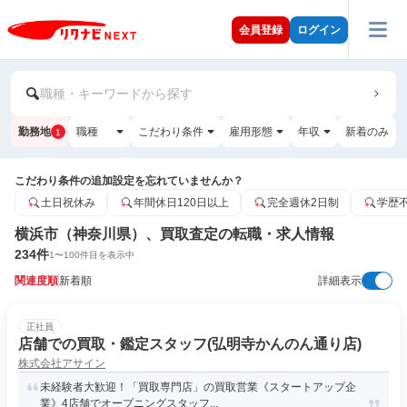
会員登録
ログイン
職種・キーワードから探す
勤務地
職種
こだわり条件
雇用形態
年収
新着のみ
1
こだわり条件の追加設定を忘れていませんか？
土日祝休み
年間休日120日以上
完全週休2日制
学歴
横浜市（神奈川県）、買取査定の転職・求人情報
234
件
1
〜
100
件目を表示中
関連度順
新着順
詳細表示
正社員
店舗での買取・鑑定スタッフ(弘明寺かんのん通り店)
株式会社アサイン
未経験者大歓迎！「買取専門店」の買取営業《スタートアップ企
業》4店舗でオープニングスタッフ...