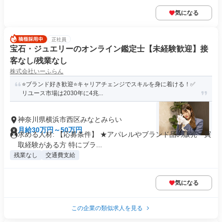
気になる
正社員
宝石・ジュエリーのオンライン鑑定士【未経験歓迎】接
客なし/残業なし
株式会社いーふらん
⭐ブランド好き歓迎⭐キャリアチェンジでスキルを身に着ける！✅
リユース市場は2030年に4兆...
神奈川県横浜市西区みなとみらい
月給30万円～50万円
求める人材: 【応募条件】 ★アパレルやブランド品の販売・買
取経験がある方 特にブラ...
残業なし
交通費支給
気になる
この企業の類似求人を見る