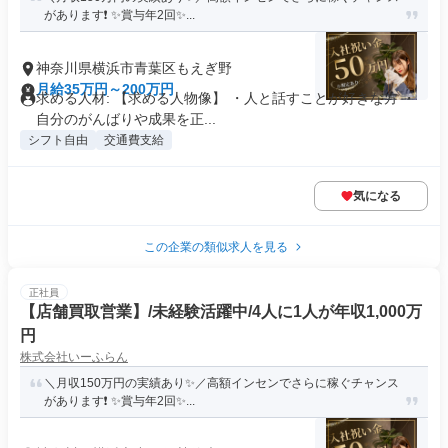
があります❗ ✨賞与年2回✨...
神奈川県横浜市青葉区もえぎ野
月給35万円～200万円
求める人材: 【求める人物像】 ・人と話すことが好きな方 ・
自分のがんばりや成果を正...
シフト自由
交通費支給
気になる
この企業の類似求人を見る
正社員
【店舗買取営業】/未経験活躍中/4人に1人が年収1,000万
円
株式会社いーふらん
＼月収150万円の実績あり✨／高額インセンでさらに稼ぐチャンス
があります❗ ✨賞与年2回✨...