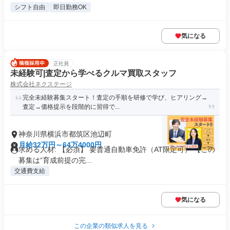
シフト自由
即日勤務OK
気になる
正社員
未経験可|査定から学べるクルマ買取スタッフ
株式会社ネクステージ
完全未経験募集スタート！査定の手順を研修で学び、ヒアリング→
査定→価格提示を段階的に習得で...
神奈川県横浜市都筑区池辺町
月給32万円～64万4000円
求める人材: 【必須】 要普通自動車免許（AT限定可） 【この
募集は“育成前提の完...
交通費支給
気になる
この企業の類似求人を見る