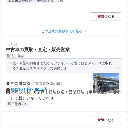
業界未経験歓迎
歩合給あり
+23個
気になる
この企業の類似求人を見る
正社員
中古車の買取・査定・販売営業
(株)BigNext
売却希望のお客さまだからアポイントが驚くほどスムーズに取れ
る！査定はスマホアプリで完結。未...
神奈川県横浜市港北区鳥山町
月給35万円～60万円
求める人材: ★業界未経験歓迎！営業経験（半年以上）を活か
して新しいキャリアへ★ ...
即日勤務OK
気になる