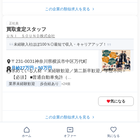
この企業の類似求人を見る
正社員
買取査定スタッフ
ＵＮＩ ＳＯＵＮＤ株式会社
未経験入社ほぼ100％◎最短で収入・キャリアアップ！
〒231-0031神奈川県横浜市中区万代町
月給27万円～50万円
求めている人材 ＜未経験歓迎／第二新卒歓迎／学歴不問＞
【必須】 ■普通自動車免許（...
業界未経験歓迎
歩合給あり
+24個
気になる
この企業の類似求人を見る
正社員
ホーム
オファー
気になる
バイクの出張買取査定スタッフ