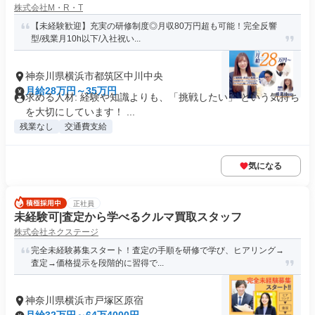
株式会社M・R・T
【未経験歓迎】充実の研修制度◎月収80万円超も可能！完全反響
型/残業月10h以下/入社祝い...
神奈川県横浜市都筑区中川中央
月給28万円～35万円
求める人材: 経験や知識よりも、「挑戦したい」 という気持ち
を大切にしています！ ...
残業なし
交通費支給
気になる
正社員
未経験可|査定から学べるクルマ買取スタッフ
株式会社ネクステージ
完全未経験募集スタート！査定の手順を研修で学び、ヒアリング→
査定→価格提示を段階的に習得で...
神奈川県横浜市戸塚区原宿