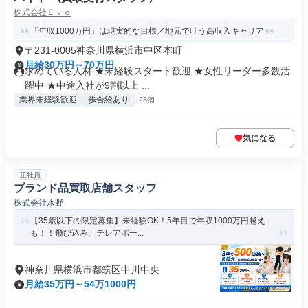
株式会社Ｅｖｏ
「年収1000万円」は現実的な目標／地元で叶う高収入キャリア
〒231-0005神奈川県横浜市中区本町
月給30万円～70万円
求めている人材 ★未経験スタート歓迎 ★女性リーダー多数活
躍中 ★中途入社が9割以上 ...
業界未経験歓迎
歩合給あり
+28個
気になる
正社員
ブランド品買取店舗スタッフ
株式会社水野
【35歳以下の限定募集】未経験OK！5年目で年収1000万円越え
も！！飛び込み、テレアポ一...
神奈川県横浜市都筑区中川中央
月給35万円～54万1000円