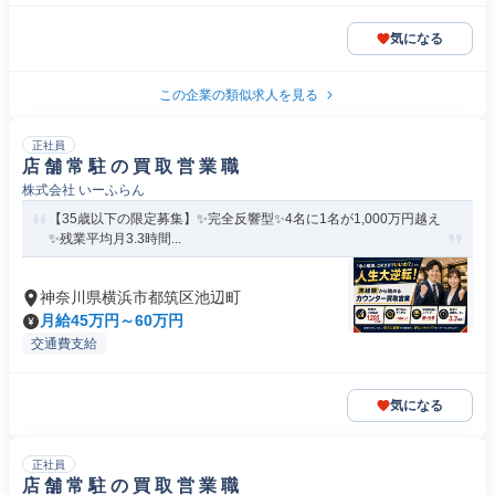
気になる
この企業の類似求人を見る
正社員
店 舗 常 駐 の 買 取 営 業 職
株式会社 いーふらん
【35歳以下の限定募集】✨完全反響型✨4名に1名が1,000万円越え
✨残業平均月3.3時間...
神奈川県横浜市都筑区池辺町
月給45万円～60万円
交通費支給
気になる
正社員
店 舗 常 駐 の 買 取 営 業 職