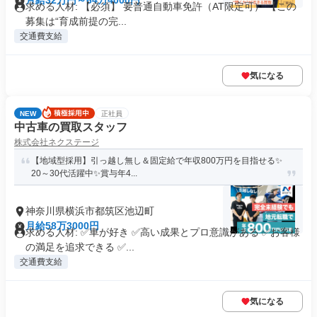
月給32万円～64万4000円
求める人材: 【必須】 要普通自動車免許（AT限定可） 【この
募集は“育成前提の完...
交通費支給
気になる
NEW
正社員
中古車の買取スタッフ
株式会社ネクステージ
【地域型採用】引っ越し無し＆固定給で年収800万円を目指せる✨
20～30代活躍中✨賞与年4...
神奈川県横浜市都筑区池辺町
月給58万3000円
求める人材: ✅車が好き ✅高い成果とプロ意識がある ✅お客様
の満足を追求できる ✅...
交通費支給
気になる