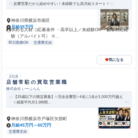
反響営業だから始めやすい！未経験でも高月給スタート！
神奈川県横浜市南区
月給35万円
求める人材: □応募条件 ・高卒以上／未経験OK ・顧客対応経
験（アルバイト可） ※...
即日勤務OK
交通費支給
気になる
正社員
店 舗 常 駐 の 買 取 営 業 職
株式会社 いーふらん
【35歳以下の限定募集】✨完全反響型✨4名に1名が1,000万円越え
✨残業平均月3.3時間...
神奈川県横浜市戸塚区矢部町
月給45万円～60万円
交通費支給