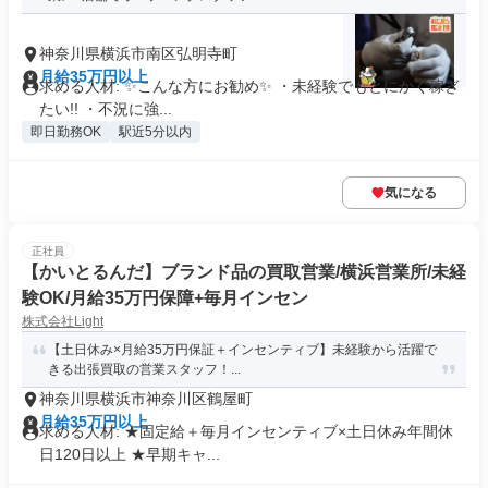
神奈川県横浜市南区弘明寺町
月給35万円以上
求める人材: ✨こんな方にお勧め✨ ・未経験でもとにかく稼ぎ
たい!! ・不況に強...
即日勤務OK
駅近5分以内
気になる
正社員
【かいとるんだ】ブランド品の買取営業/横浜営業所/未経
験OK/月給35万円保障+毎月インセン
株式会社Light
【土日休み×月給35万円保証＋インセンティブ】未経験から活躍で
きる出張買取の営業スタッフ！...
神奈川県横浜市神奈川区鶴屋町
月給35万円以上
求める人材: ★固定給＋毎月インセンティブ×土日休み年間休
日120日以上 ★早期キャ...