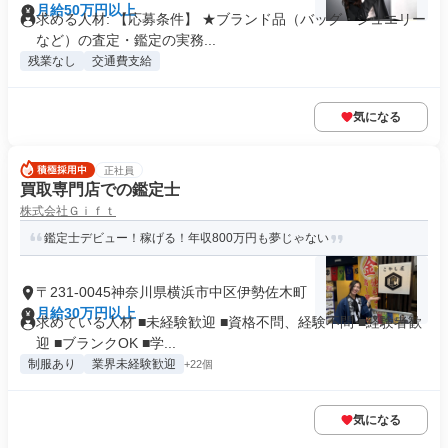
月給50万円以上
求める人材: 【応募条件】 ★ブランド品（バッグ・ジュエリー
など）の査定・鑑定の実務...
残業なし
交通費支給
気になる
正社員
買取専門店での鑑定士
株式会社Ｇｉｆｔ
鑑定士デビュー！稼げる！年収800万円も夢じゃない
〒231-0045神奈川県横浜市中区伊勢佐木町
月給30万円以上
求めている人材 ■未経験歓迎 ■資格不問、経験不問 ■経験者歓
迎 ■ブランクOK ■学...
制服あり
業界未経験歓迎
+22個
気になる