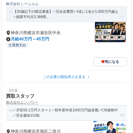
株式会社 いーふらん
【35歳以下の限定募集】✨完全反響型✨4名に1名が1,000万円越え
✨残業平均月3.3時間...
神奈川県横浜市瀬谷区中央
月給40万円～45万円
交通費支給
気になる
この企業の類似求人を見る
正社員
買取スタッフ
株式会社エンパワー
✅月収50.1万円スタート✅初年度年収1000万円超多数✅CM放映中
✅完全週休2日制
神奈川県横浜市旭区二俣川