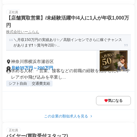
正社員
【店舗買取営業】/未経験活躍中/4人に1人が年収1,000万
円
株式会社いーふらん
＼月収150万円の実績あり✨／高額インセンでさらに稼ぐチャンス
があります❗ ✨賞与年2回✨...
神奈川県横浜市瀬谷区
月給35万円～200万円
求める人材: ・営業、接客などの前職の経験を活かしたい ・テ
レアポや飛び込みを卒業し...
シフト自由
交通費支給
気になる
この企業の類似求人を見る
正社員
バイヤー(買取受付スタッフ)