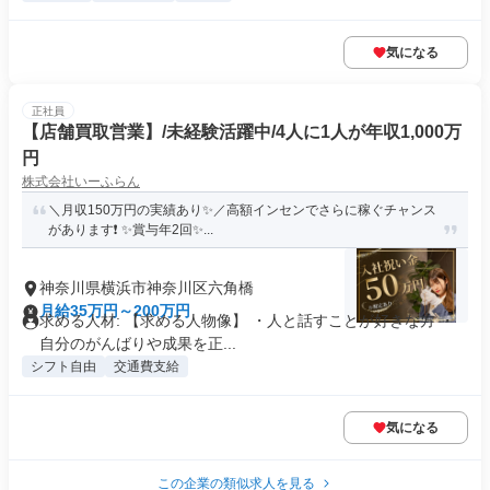
気になる
正社員
【店舗買取営業】/未経験活躍中/4人に1人が年収1,000万
円
株式会社いーふらん
＼月収150万円の実績あり✨／高額インセンでさらに稼ぐチャンス
があります❗ ✨賞与年2回✨...
神奈川県横浜市神奈川区六角橋
月給35万円～200万円
求める人材: 【求める人物像】 ・人と話すことが好きな方 ・
自分のがんばりや成果を正...
シフト自由
交通費支給
気になる
この企業の類似求人を見る