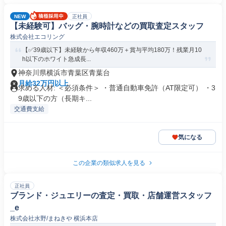
NEW
正社員
【未経験可】バッグ・腕時計などの買取査定スタッフ
株式会社エコリング
【✅39歳以下】未経験から年収460万＋賞与平均180万！残業月10
h以下のホワイト急成長...
神奈川県横浜市青葉区青葉台
月給32万円以上
求める人材: ＜必須条件＞ ・普通自動車免許（AT限定可） ・3
9歳以下の方（長期キ...
交通費支給
気になる
この企業の類似求人を見る
正社員
ブランド・ジュエリーの査定・買取・店舗運営スタッフ
_e
株式会社水野/まねきや 横浜本店