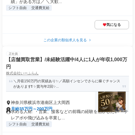
績」がある方は／ ＼大歓...
シフト自由
交通費支給
気になる
この企業の類似求人を見る
正社員
【店舗買取営業】/未経験活躍中/4人に1人が年収1,000万
円
株式会社いーふらん
＼月収150万円の実績あり✨／高額インセンでさらに稼ぐチャンス
があります❗ ✨賞与年2回✨...
神奈川県横浜市港南区上大岡西
月給35万円～200万円
求める人材: ・営業、接客などの前職の経験を活かしたい ・テ
レアポや飛び込みを卒業し...
シフト自由
交通費支給