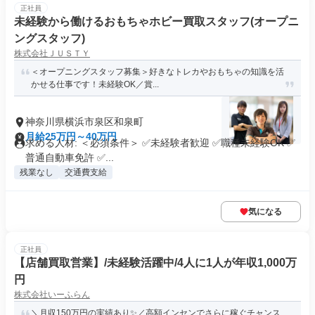
正社員
未経験から働けるおもちゃホビー買取スタッフ(オープニ
ングスタッフ)
株式会社ＪＵＳＴＹ
＜オープニングスタッフ募集＞好きなトレカやおもちゃの知識を活
かせる仕事です！未経験OK／賞...
神奈川県横浜市泉区和泉町
月給25万円～40万円
求める人材: ＜必須条件＞ ✅未経験者歓迎 ✅職種未経験OK ✅
普通自動車免許 ✅...
残業なし
交通費支給
気になる
正社員
【店舗買取営業】/未経験活躍中/4人に1人が年収1,000万
円
株式会社いーふらん
＼月収150万円の実績あり✨／高額インセンでさらに稼ぐチャンス