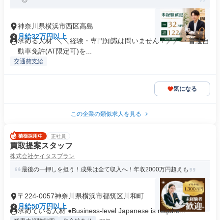
◎
神奈川県横浜市西区高島
月給32万円以上
求める人材: ＼＼経験・専門知識は問いません！／／ ・普通自
動車免許(AT限定可)を...
交通費支給
気になる
この企業の類似求人を見る
正社員
買取提案スタッフ
株式会社ケイタスプラン
最後の一押しを担う！成果は全て収入へ！年収2000万円超えも
〒224-0057神奈川県横浜市都筑区川和町
月給50万円以上
求めている人材 ●Business-level Japanese is require...