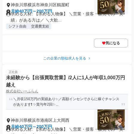
神奈川県横浜市神奈川区鶴屋町
月給40万円～200万円
求める人材: 【求める人物像】 ＼営業・接客・販売での「実
績」がある方は／ ＼大歓...
シフト自由
交通費支給
気になる
この企業の類似求人を見る
正社員
未経験から【出張買取営業】/2人に1人が年収1,000万円
越え
株式会社いーふらん
＼月収150万円の実績あり✨／高額インセンでさらに稼ぐチャンス
があります❗ ✨賞与年2回✨...
神奈川県横浜市港南区上大岡西
月給40万円～200万円
求める人材: 【求める人物像】 ＼営業・接客・販売での「実