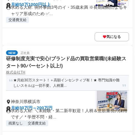
月給50万1000円以上
求める人材: 例外事由3号のイ・35歳未満 ※長期勤続によるキ
ャリア形成のため ✅...
交通費支給
気になる
NEW
正社員
研修制度充実で安心!ブランド品の買取営業職!(未経験ス
タート90パーセント以上!)
株式会社TH
★月給30万スタート！＋高額インセンティブ有！★ 専門知識や難
しいスキルは一切不要。人柄重...
神奈川県横浜市
月給30万円～200万円
求める人材: ＼未経験・第二新卒歓迎！人柄＆意欲重視の採用
です／ * 学歴不問・経...
残業なし
交通費支給