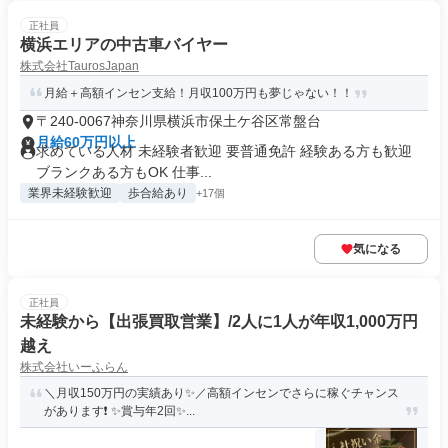
正社員
横浜エリアの中古車バイヤー
株式会社TaurosJapan
月給＋高額インセン支給！月収100万円も夢じゃない！！
〒240-0067神奈川県横浜市保土ケ谷区常盤台
月給60万円以上
求めている人材 未経験者歓迎 要普通免許 経験ある方も歓迎
ブランクある方もOK 仕事...
業界未経験歓迎
歩合給あり
+17個
気になる
正社員
未経験から【出張買取営業】/2人に1人が年収1,000万円
越え
株式会社いーふらん
＼月収150万円の実績あり✨／高額インセンでさらに稼ぐチャンス
があります❗ ✨賞与年2回✨...