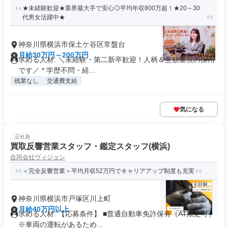
★未経験歓迎★業界最大手で安心◎平均年収800万超！★20～30
代男女活躍中★
神奈川県横浜市保土ケ谷区常盤台
月給30万円～200万円
求める人材: ＼未経験・第二新卒歓迎！人柄＆意欲重視の採用
です／ * 学歴不問・経...
残業なし
交通費支給
気になる
正社員
買取反響営業スタッフ・鑑定スタッフ(横浜)
合同会社ヴィジョン
＜完全反響営業＞平均月収52万円でキャリアアップ制度も充実
神奈川県横浜市戸塚区川上町
月給40万円以上
求める人材: 【応募条件】 ■普通自動車免許保有（AT限定可）
※車両の運転があるため...