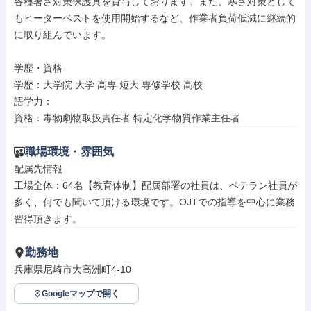
各種暑さ対策保護具を貸与しております。また、寒さ対策として
もヒーターベストを使用開始するなど、作業者負荷低減に継続的
に取り組んでいます。

学歴・資格

学歴：大学院 大学 高専 短大 専修学校 高校

語学力：

資格：毒物劇物取扱責任者 特定化学物質作業主任者
職場環境・雰囲気
配属先情報

工場全体：64名【教育体制】配属部署の社員は、ベテラン社員が
多く、何でも聞いて頂ける環境です。OJTでの指導を中心に業務
習得頂きます。
勤務地
兵庫県尼崎市大高洲町4-10
Googleマップで開く