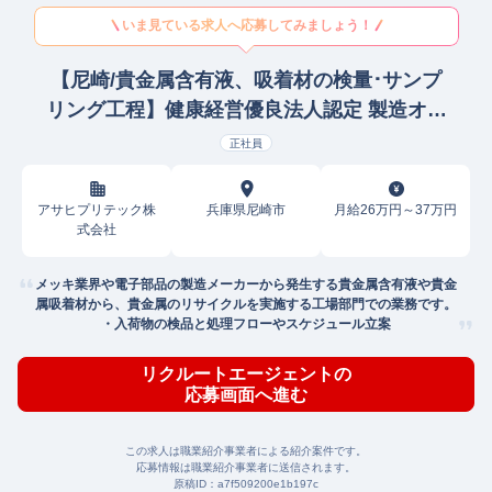
いま見ている求人へ応募してみましょう！
【尼崎/貴金属含有液、吸着材の検量･サンプ
リング工程】健康経営優良法人認定 製造オペ
レーター/ラインマネージャー(鉄鋼/非鉄金属/
正社員
金属製品)
アサヒプリテック株
兵庫県尼崎市
月給26万円～37万円
式会社
メッキ業界や電子部品の製造メーカーから発生する貴金属含有液や貴金
属吸着材から、貴金属のリサイクルを実施する工場部門での業務です。
・入荷物の検品と処理フローやスケジュール立案
リクルートエージェントの
応募画面へ進む
この求人は職業紹介事業者による紹介案件です。
応募情報は職業紹介事業者に送信されます。
原稿ID：
a7f509200e1b197c