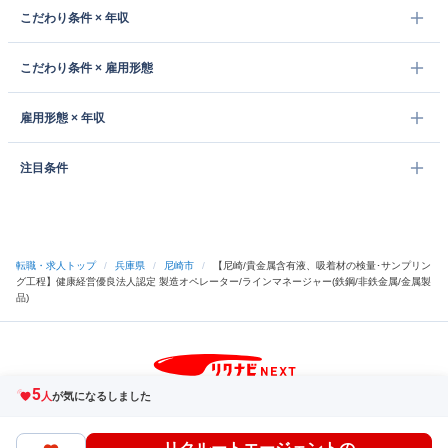
こだわり条件 × 年収
こだわり条件 × 雇用形態
雇用形態 × 年収
注目条件
転職・求人トップ
/
兵庫県
/
尼崎市
/
【尼崎/貴金属含有液、吸着材の検量･サンプリン
グ工程】健康経営優良法人認定 製造オペレーター/ラインマネージャー(鉄鋼/非鉄金属/金属製
品)
5
サイトトップへ
人
が気になるしました
中途採用をご検討の企業様
利用規約・プライバシーポリシー
サイトマップ