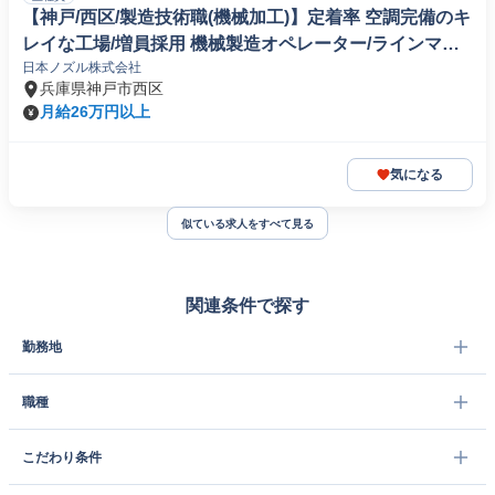
【神戸/西区/製造技術職(機械加工)】定着率 空調完備のキ
レイな工場/増員採用 機械製造オペレーター/ラインマネ
日本ノズル株式会社
ージャー
兵庫県神戸市西区
月給26万円以上
気になる
似ている求人をすべて見る
関連条件で探す
勤務地
職種
こだわり条件