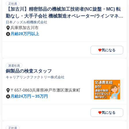
正社員
【加古川】精密部品の機械加工技術者(NC旋盤・MC) 転
勤なし・大手子会社 機械製造オペレーター/ラインマネー
日本ノッズル精機株式会社
ジャー
兵庫県加古川市
月給28万円以上
気になる
派遣社員
銅製品の検査スタッフ
キャリアリンクファクトリー株式会社
〒657-0863兵庫県神戸市灘区灘浜東町
月給24万円～35万円
気になる
正社員