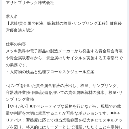
アサヒプリテック株式会社

求人名

【尼崎/貴金属含有液、吸着材の検量･サンプリング工程】健康経
営優良法人認定

仕事の内容

メッキ業界や電子部品の製造メーカーから発生する貴金属含有液
や貴金属吸着材から、貴金属のリサイクルを実施する工場部門で
の業務です。

・入荷物の検品と処理フローやスケジュール立案

･ポンプを用いた貴金属含有液の液出し、検量、サンプリング、
容器洗浄業務･回転設備を用いての貴金属吸着材の脱水、検量･サ
ンプリング業務

【やりがい】■オペレーティブな業務を行いながら、現場での裁
量や判断を大切に就業することが可能なポジションです。■キャ
リアパス：習熟度に応じて担当業務範囲を拡大させてスキルアッ
プを図り、将来的にはリーダーとして活躍いただくことを期待し