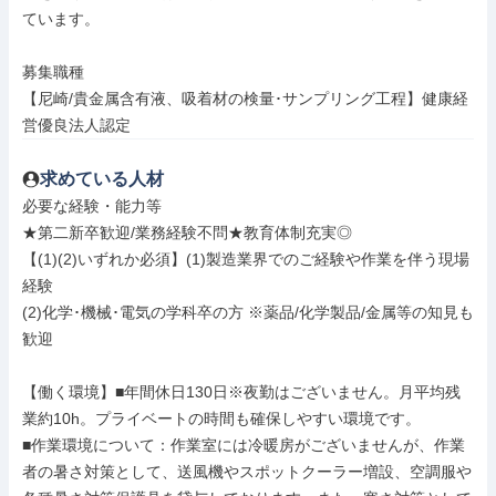
ています。

募集職種

【尼崎/貴金属含有液、吸着材の検量･サンプリング工程】健康経
営優良法人認定
求めている人材
必要な経験・能力等

★第二新卒歓迎/業務経験不問★教育体制充実◎

【(1)(2)いずれか必須】(1)製造業界でのご経験や作業を伴う現場
経験

(2)化学･機械･電気の学科卒の方 ※薬品/化学製品/金属等の知見も
歓迎

【働く環境】■年間休日130日※夜勤はございません。月平均残
業約10h。プライベートの時間も確保しやすい環境です。

■作業環境について：作業室には冷暖房がございませんが、作業
者の暑さ対策として、送風機やスポットクーラー増設、空調服や