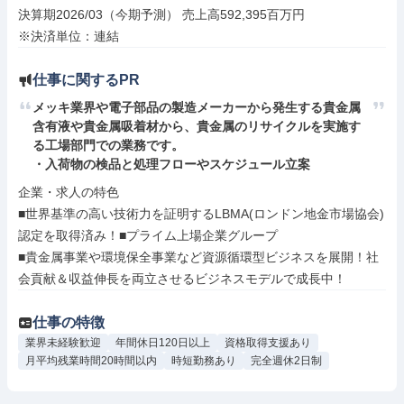
決算期2026/03（今期予測） 売上高592,395百万円

※決済単位：連結
仕事に関するPR
メッキ業界や電子部品の製造メーカーから発生する貴金属
含有液や貴金属吸着材から、貴金属のリサイクルを実施す
る工場部門での業務です。

・入荷物の検品と処理フローやスケジュール立案
企業・求人の特色

■世界基準の高い技術力を証明するLBMA(ロンドン地金市場協会)
認定を取得済み！■プライム上場企業グループ

■貴金属事業や環境保全事業など資源循環型ビジネスを展開！社
会貢献＆収益伸長を両立させるビジネスモデルで成長中！
仕事の特徴
業界未経験歓迎
年間休日120日以上
資格取得支援あり
月平均残業時間20時間以内
時短勤務あり
完全週休2日制