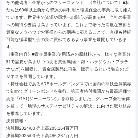
その他備考・企業からのフリーコメント：《当社について》■私
たちは60年以上前から資源の再利用と環境保全の事業に取り組ん
でいます。世界中で資源や環境への関心が高まる中、当社の事業
への期待や要請は高まっています。これまで培った高度な技術と
豊富なノウハウでお客様からの期待に応えることで、今後も持続
可能な循環型社会の実に貢献できるよう事業を展開していきま
す。

《事業内容》■貴金属事業:使用済みの原材料から、様々な産業分
野で需要が高まりつつある貴金属(金・銀・パラジウム・プラチ
ナなど)を回収し、貴金属製品に再生・販売するという独自のビ
ジネスを展開しています。

・持株会社であるAREホールディングスでは国内の非鉄金属業界
で初めてグリーンボンドを発行。第三者格付機関から最高評価で
ある「GA1(ジーエーワン)」を取得しました。グループ会社全体
を通して「地球のサスティナビリティの解決」に向けた取り組み
を推進しています。

決算情報：

決算期2024/03 売上高285,164百万円

決算期2025/03 売上高486,267百万円
