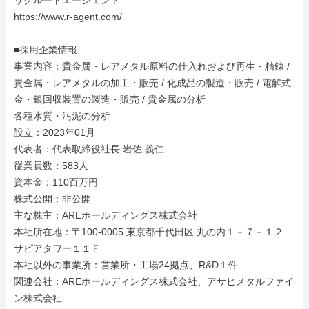
リクルートエージェント

https://www.r-agent.com/

■採用企業情報

事業内容：貴金属・レアメタル原料の仕入れおよび再生・精錬 / 
貴金属・レアメタルの加工・販売 / 化成品の製造・販売 / 電解式
金・銀回収装置の製造・販売 / 貴金属の分析

各種水質・汚泥の分析

設立：2023年01月

代表者：代表取締役社長 岩佐 義仁

従業員数：583人

資本金：110百万円

株式公開：非公開

主な株主：AREホールディングス株式会社

本社所在地：〒100-0005 東京都千代田区 丸の内１－７－１２ 
サピアタワー１１Ｆ

本社以外の事業所：営業所・工場24拠点、R&D１件

関連会社：AREホールディングス株式会社、アサヒメタルファイ
ン株式会社
