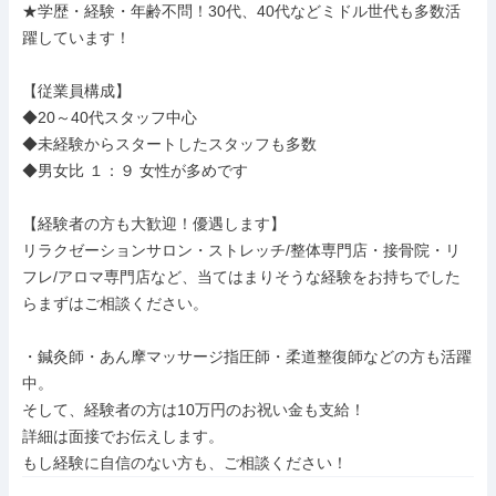
★学歴・経験・年齢不問！30代、40代などミドル世代も多数活
躍しています！

【従業員構成】

◆20～40代スタッフ中心

◆未経験からスタートしたスタッフも多数

◆男女比 １：９ 女性が多めです

【経験者の方も大歓迎！優遇します】

リラクゼーションサロン・ストレッチ/整体専門店・接骨院・リ
フレ/アロマ専門店など、当てはまりそうな経験をお持ちでした
らまずはご相談ください。

・鍼灸師・あん摩マッサージ指圧師・柔道整復師などの方も活躍
中。

そして、経験者の方は10万円のお祝い金も支給！

詳細は面接でお伝えします。

もし経験に自信のない方も、ご相談ください！