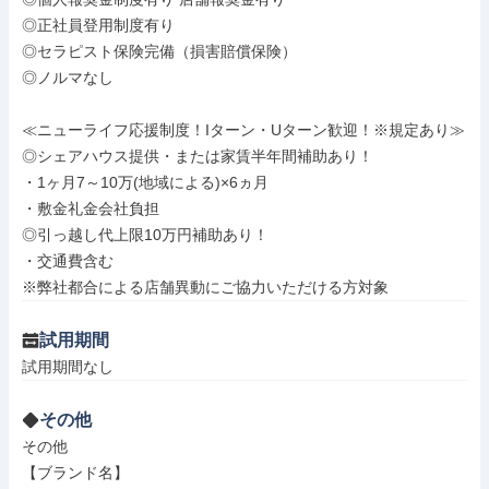
◎正社員登用制度有り

◎セラピスト保険完備（損害賠償保険）

◎ノルマなし

≪ニューライフ応援制度！Iターン・Uターン歓迎！※規定あり≫

◎シェアハウス提供・または家賃半年間補助あり！

・1ヶ月7～10万(地域による)×6ヵ月

・敷金礼金会社負担

◎引っ越し代上限10万円補助あり！

・交通費含む

※弊社都合による店舗異動にご協力いただける方対象
試用期間
試用期間なし
その他
その他

【ブランド名】
