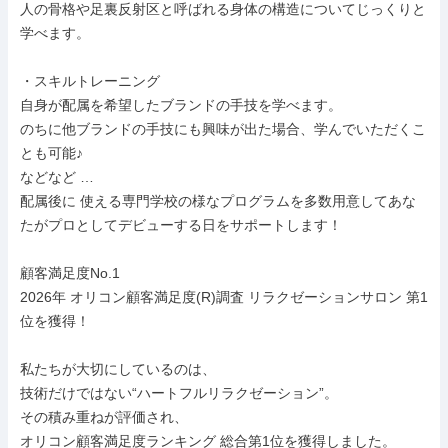
人の骨格や足裏反射区と呼ばれる身体の構造についてじっくりと
学べます。

・スキルトレーニング

自身が配属を希望したブランドの手技を学べます。

のちに他ブランドの手技にも興味が出た場合、学んでいただくこ
とも可能♪

などなど …

配属後に 使える専門学校の様なプログラムを多数用意してあな
たがプロとしてデビューする日をサポートします！

顧客満足度No.1

2026年 オリコン顧客満足度(R)調査 リラクゼーションサロン 第1
位を獲得！

私たちが大切にしているのは、

技術だけではない“ハートフルリラクゼーション”。

その積み重ねが評価され、

オリコン顧客満足度ランキング 総合第1位を獲得しました。
