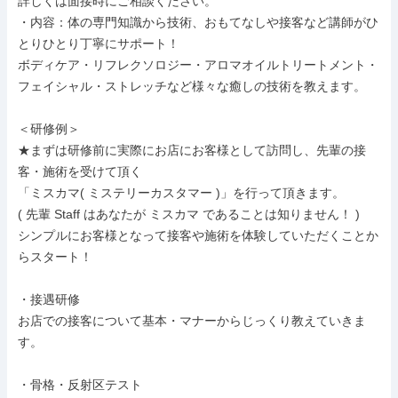
詳しくは面接時にご相談ください。

・内容：体の専門知識から技術、おもてなしや接客など講師がひ
とりひとり丁寧にサポート！

ボディケア・リフレクソロジー・アロマオイルトリートメント・
フェイシャル・ストレッチなど様々な癒しの技術を教えます。

＜研修例＞

★まずは研修前に実際にお店にお客様として訪問し、先輩の接
客・施術を受けて頂く

「ミスカマ( ミステリーカスタマー )」を行って頂きます。

( 先輩 Staff はあなたが ミスカマ であることは知りません！ )

シンプルにお客様となって接客や施術を体験していただくことか
らスタート！

・接遇研修

お店での接客について基本・マナーからじっくり教えていきま
す。

・骨格・反射区テスト
