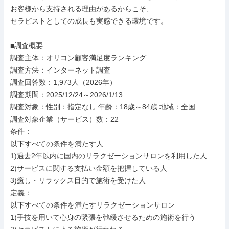
お客様から支持される理由があるからこそ、

セラピストとしての成長も実感できる環境です。

■調査概要

調査主体：オリコン顧客満足度ランキング

調査方法：インターネット調査

調査回答数：1,973人（2026年）

調査期間：2025/12/24～2026/1/13

調査対象：性別：指定なし 年齢：18歳～84歳 地域：全国

調査対象企業（サービス）数：22

条件：

以下すべての条件を満たす人

1)過去2年以内に国内のリラクゼーションサロンを利用した人

2)サービスに関する支払い金額を把握している人

3)癒し・リラックス目的で施術を受けた人

定義：

以下すべての条件を満たすリラクゼーションサロン

1)手技を用いて心身の緊張を弛緩させるための施術を行う
