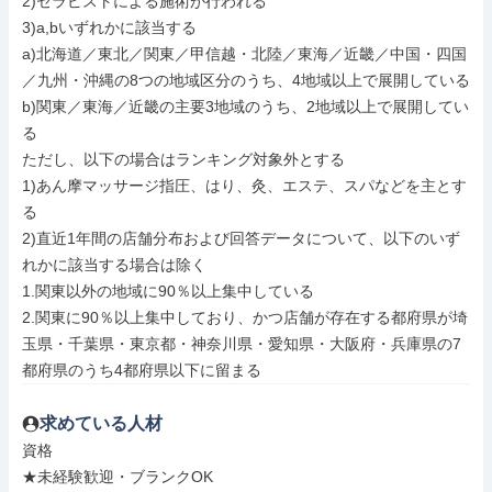
2)セラピストによる施術が行われる

3)a,bいずれかに該当する

a)北海道／東北／関東／甲信越・北陸／東海／近畿／中国・四国
／九州・沖縄の8つの地域区分のうち、4地域以上で展開している

b)関東／東海／近畿の主要3地域のうち、2地域以上で展開してい
る

ただし、以下の場合はランキング対象外とする

1)あん摩マッサージ指圧、はり、灸、エステ、スパなどを主とす
る

2)直近1年間の店舗分布および回答データについて、以下のいず
れかに該当する場合は除く

1.関東以外の地域に90％以上集中している

2.関東に90％以上集中しており、かつ店舗が存在する都府県が埼
玉県・千葉県・東京都・神奈川県・愛知県・大阪府・兵庫県の7
都府県のうち4都府県以下に留まる
求めている人材
資格

★未経験歓迎・ブランクOK
