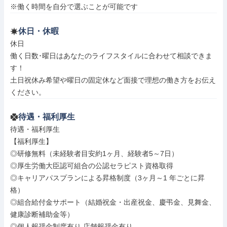
※働く時間を自分で選ぶことが可能です
休日・休暇
休日

働く日数･曜日はあなたのライフスタイルに合わせて相談できま
す！

土日祝休み希望や曜日の固定休など面接で理想の働き方をお伝え
ください。
待遇・福利厚生
待遇・福利厚生

【福利厚生】

◎研修無料（未経験者目安約1ヶ月、経験者5～7日）

◎厚生労働大臣認可組合の公認セラピスト資格取得

◎キャリアパスプランによる昇格制度（3ヶ月～1 年ごとに昇
格）

◎組合給付金サポート（結婚祝金・出産祝金、慶弔金、見舞金、
健康診断補助金等）

◎個人報奨金制度有り 店舗報奨金有り
