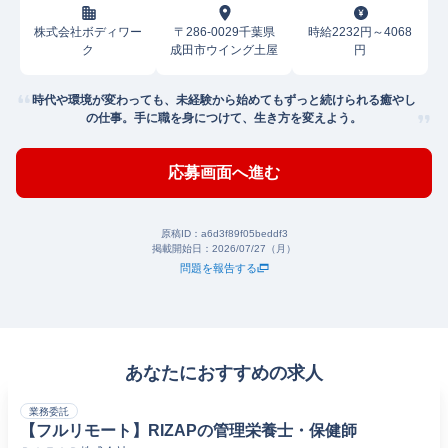
株式会社ボディワー
〒286-0029千葉県
時給2232円～4068
ク
成田市ウイング土屋
円
時代や環境が変わっても、未経験から始めてもずっと続けられる癒やし
の仕事。手に職を身につけて、生き方を変えよう。
応募画面へ進む
原稿ID：
a6d3f89f05beddf3
掲載開始日：
2026/07/27（月）
問題を報告する
あなたにおすすめの求人
業務委託
【フルリモート】RIZAPの管理栄養士・保健師