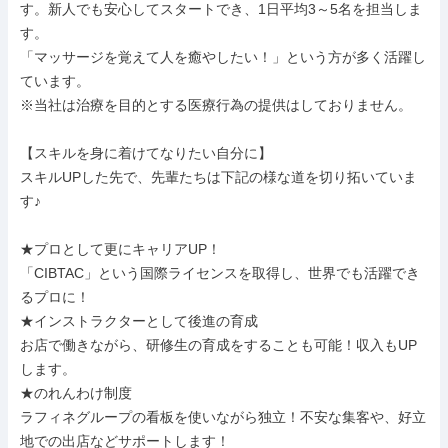
す。新人でも安心してスタートでき、1日平均3～5名を担当しま
す。

「マッサージを覚えて人を癒やしたい！」という方が多く活躍し
ています。

※当社は治療を目的とする医療行為の提供はしておりません。

【スキルを身に着けてなりたい自分に】

スキルUPした先で、先輩たちは下記の様な道を切り拓いていま
す♪

★プロとして更にキャリアUP！

「CIBTAC」という国際ライセンスを取得し、世界でも活躍でき
るプロに！

★インストラクターとして後進の育成

お店で働きながら、研修生の育成をすることも可能！収入もUP
します。

★のれんわけ制度

ラフィネグループの看板を使いながら独立！不安な集客や、好立
地での出店などサポートします！
