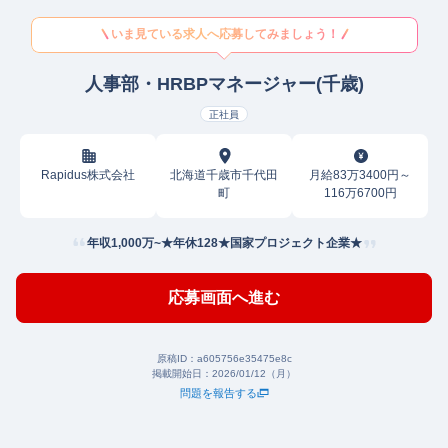
いま見ている求人へ応募してみましょう！
人事部・HRBPマネージャー(千歳)
正社員
Rapidus株式会社
北海道千歳市千代田
月給83万3400円～
町
116万6700円
年収1,000万~★年休128★国家プロジェクト企業★
応募画面へ進む
原稿ID：
a605756e35475e8c
掲載開始日：
2026/01/12（月）
問題を報告する