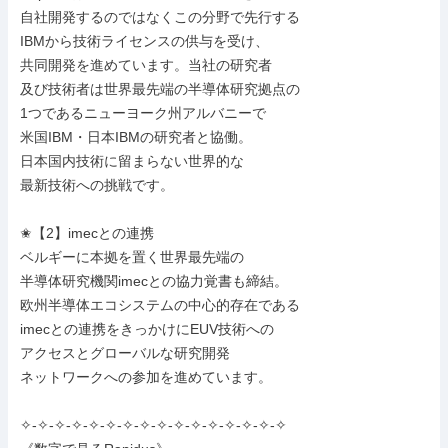
自社開発するのではなくこの分野で先行する

IBMから技術ライセンスの供与を受け、

共同開発を進めています。当社の研究者

及び技術者は世界最先端の半導体研究拠点の

1つであるニューヨーク州アルバニーで

米国IBM・日本IBMの研究者と協働。

日本国内技術に留まらない世界的な

最新技術への挑戦です。

✬【2】imecとの連携

ベルギーに本拠を置く世界最先端の

半導体研究機関imecとの協力覚書も締結。

欧州半導体エコシステムの中心的存在である

imecとの連携をきっかけにEUV技術への

アクセスとグローバルな研究開発

ネットワークへの参加を進めています。

✧-✧-✧-✧-✧-✧-✧-✧-✧-✧-✧-✧-✧-✧-✧-✧
