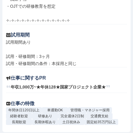
・OJTでの研修教育を想定

✧-✧-✧-✧-✧-✧-✧-✧-✧-✧-✧-✧-✧
試用期間
試用期間あり

試用・研修期間：3ヶ月

仕事に関するPR
年収1,000万~★年休128★国家プロジェクト企業★
仕事の特徴
年間休日120日以上
車通勤OK
管理職・マネジャー採用
経験者歓迎
研修あり
完全週休2日制
交通費支給
長期歓迎
長期休暇あり
土日祝休み
固定給35万円以上