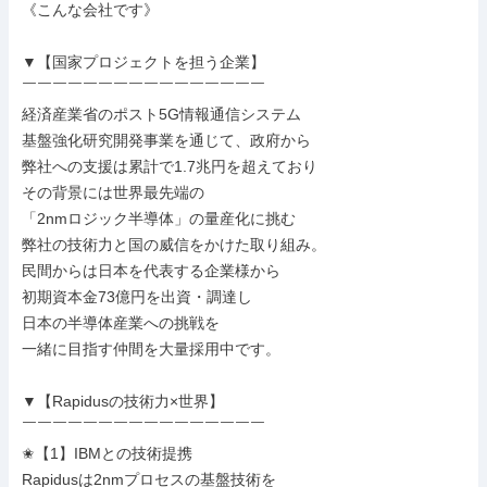
《こんな会社です》

▼【国家プロジェクトを担う企業】

￣￣￣￣￣￣￣￣￣￣￣￣￣￣￣￣

経済産業省のポスト5G情報通信システム

基盤強化研究開発事業を通じて、政府から

弊社への支援は累計で1.7兆円を超えており

その背景には世界最先端の

「2nmロジック半導体」の量産化に挑む

弊社の技術力と国の威信をかけた取り組み。

民間からは日本を代表する企業様から

初期資本金73億円を出資・調達し

日本の半導体産業への挑戦を

一緒に目指す仲間を大量採用中です。

▼【Rapidusの技術力×世界】

￣￣￣￣￣￣￣￣￣￣￣￣￣￣￣￣

✬【1】IBMとの技術提携

Rapidusは2nmプロセスの基盤技術を
