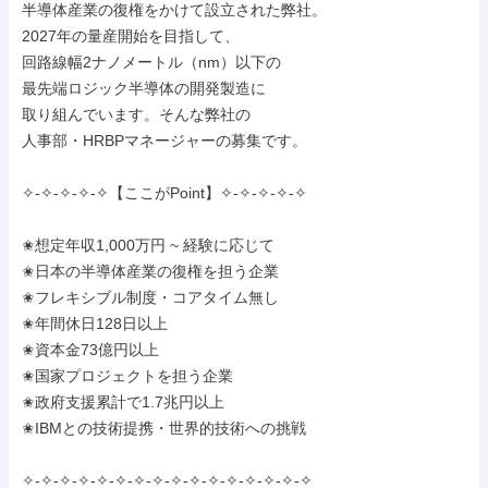
半導体産業の復権をかけて設立された弊社。

2027年の量産開始を目指して、

回路線幅2ナノメートル（nm）以下の

最先端ロジック半導体の開発製造に

取り組んでいます。そんな弊社の

人事部・HRBPマネージャーの募集です。

✧-✧-✧-✧-✧【ここがPoint】✧-✧-✧-✧-✧

✬想定年収1,000万円 ~ 経験に応じて

✬日本の半導体産業の復権を担う企業

✬フレキシブル制度・コアタイム無し

✬年間休日128日以上

✬資本金73億円以上

✬国家プロジェクトを担う企業

✬政府支援累計で1.7兆円以上

✬IBMとの技術提携・世界的技術への挑戦

✧-✧-✧-✧-✧-✧-✧-✧-✧-✧-✧-✧-✧-✧-✧-✧
