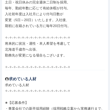
土日・祝日休みの完全週休二日制を採用。

毎年、勤続年数に応じて有給休暇が付与。

入社初年度は入社月により付与日数が

変更（5日～20日）いたします。入社後、

期初に在籍されている方に毎年20日付与。

✧-✧-✧-✧-✧-✧-✧-✧-✧-✧-✧-✧-✧-✧-✧-✧

将来的に状況・適性・本人希望を考慮して

北海道千歳市へ出張、

勤務先が変更になる場合もございます。

✧-✧-✧-✧-✧-✧-✧-✧-✧-✧-✧-✧-✧-✧-✧-✧
求めている人材
求めている人材

✧-✧-✧-✧-✧-✧-✧-✧-✧-✧-✧-✧-✧-✧-✧-✧

✬【応募条件】

・事業会社での新卒採用経験（採用戦略立案から実務遂行まで、