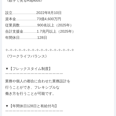
《数字で見るRapidus》

設立.......................2022年8月10日

資本金....................73億4,600万円

従業員数.................900名以上（2025年）

合計支援金.............1.7兆円以上（2025年）

年間休日.................128日

✧-✧-✧-✧-✧-✧-✧-✧-✧-✧-✧-✧-✧-✧-✧-✧

《ワークライフバランス》

▼【フレックスタイム制度】

￣￣￣￣￣￣￣￣￣￣￣￣￣￣￣￣

業務や個人の都合に合わせた業務設計を

行うことができ、フレキシブルな

働き方を行うことが可能です。

▼【年間休日128日と有給付与】

￣￣￣￣￣￣￣￣￣￣￣￣￣￣￣￣
