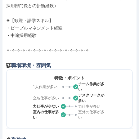
採用部門長との折衝経験）

✬【歓迎・語学スキル】

・ピープルマネジメント経験

・中途採用経験

✧-✧-✧-✧-✧-✧-✧-✧-✧-✧-✧-✧-✧-✧-✧-✧
職場環境・雰囲気
特徴・ポイント
チーム作業が多
1人作業が多い
い
デスクワークが
立ち仕事が多い
多い
力仕事が少ない
力仕事が多い
室内の仕事が多
室外の仕事が多
い
い