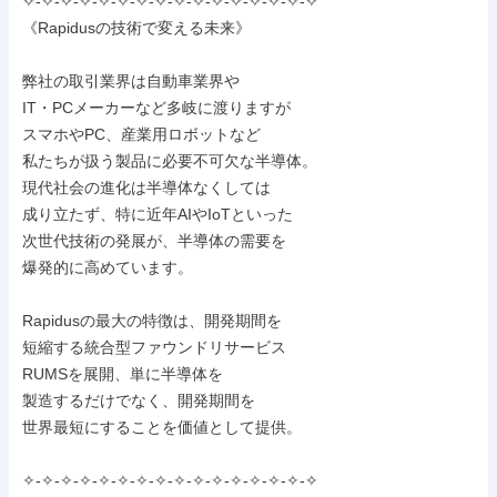
✧-✧-✧-✧-✧-✧-✧-✧-✧-✧-✧-✧-✧-✧-✧-✧

《Rapidusの技術で変える未来》

弊社の取引業界は自動車業界や

IT・PCメーカーなど多岐に渡りますが

スマホやPC、産業用ロボットなど

私たちが扱う製品に必要不可欠な半導体。

現代社会の進化は半導体なくしては

成り立たず、特に近年AIやIoTといった

次世代技術の発展が、半導体の需要を

爆発的に高めています。

Rapidusの最大の特徴は、開発期間を

短縮する統合型ファウンドリサービス

RUMSを展開、単に半導体を

製造するだけでなく、開発期間を

世界最短にすることを価値として提供。

✧-✧-✧-✧-✧-✧-✧-✧-✧-✧-✧-✧-✧-✧-✧-✧
