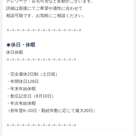
テレワーク・在宅可否など変動がございます。

詳細は面接にてご希望や適性に合わせて

相談可能です。お気軽にご相談ください。

✧-✧-✧-✧-✧-✧-✧-✧-✧-✧-✧-✧-✧-✧-✧
休日・休暇
休日休暇

✧-✧-✧-✧-✧-✧-✧-✧-✧-✧-✧-✧-✧-✧

・完全週休2日制（土日祝）

・年間休日128日

・年末年始休暇

・創立記念日（8月10日）

・年次有給休暇

（初年度6~10日・勤続年数に応じて最大20日）

✧-✧-✧-✧-✧-✧-✧-✧-✧-✧-✧-✧-✧-✧