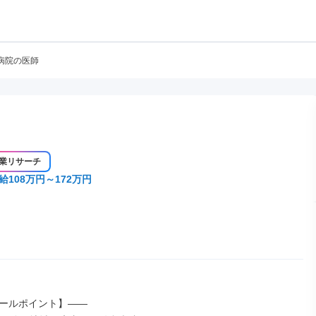
病院の医師
業リサーチ
給108万円～172万円
ールポイント】――
