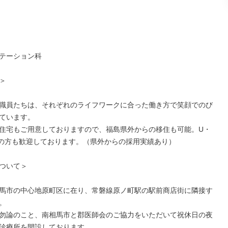
テーション科



職員たちは、それぞれのライフワークに合った働き方で笑顔でのび
ています。

住宅もご用意しておりますので、福島県外からの移住も可能。U・
ンの方も歓迎しております。（県外からの採用実績あり）

ついて＞

馬市の中心地原町区に在り、常磐線原ノ町駅の駅前商店街に隣接す


勿論のこと、南相馬市と郡医師会のご協力をいただいて祝休日の夜
診療所を開設しております。
