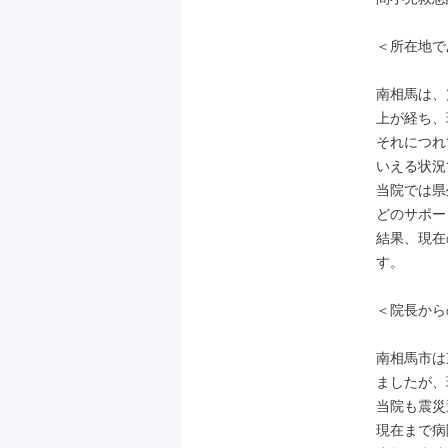
＜所在地で
南相馬は、
上が経ち、
それにつれ
いえる状況
当院では県
どのサポー
結果、現在
す。

＜院長から
南相馬市は
ましたが、
当院も震災
現在まで病