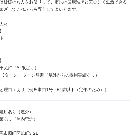
は皆様のお力をお借りして、市民の健康維持と安心して生活できる
めざしてこれからも専心してまいります。
人材







車免許（AT限定可）

、Jターン、Iターン歓迎（県外からの採用実績あり）

と理由：あり（例外事由1号・64歳以下（定年のため））
煙所あり（屋外）

策あり（屋内禁煙）
馬市原町区旭町3-21