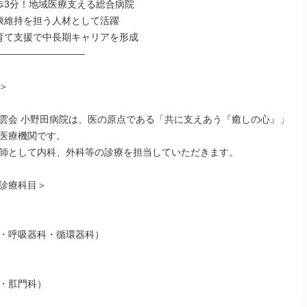
歩3分！地域医療支える総合病院

康維持を担う人材として活躍

育て支援で中長期キャリアを形成

―――――――――



雲会 小野田病院は、医の原点である「共に支えあう『癒しの心』」
医療機関です。

師として内科、外科等の診療を担当していただきます。

診療科目＞

・呼吸器科・循環器科）

・肛門科）
