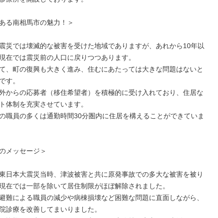
ある南相馬市の魅力！＞

震災では壊滅的な被害を受けた地域でありますが、あれから10年以
現在では震災前の人口に戻りつつあります。

て、町の復興も大きく進み、住むにあたっては大きな問題はないと
です。

外からの応募者（移住希望者）を積極的に受け入れており、住居な
ト体制を充実させています。

の職員の多くは通勤時間30分圏内に住居を構えることができていま
のメッセージ＞

東日本大震災当時、津波被害と共に原発事故での多大な被害を被り
現在では一部を除いて居住制限がほぼ解除されました。

避難による職員の減少や病棟損壊など困難な問題に直面しながら、
院診療を改善してまいりました。
