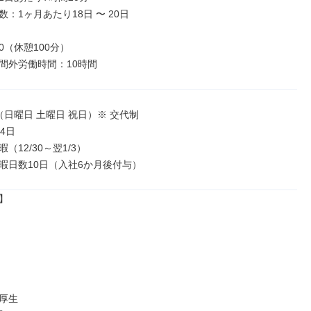
：1ヶ月あたり18日 〜 20日

:30（休憩100分）

間外労働時間：10時間
日曜日 土曜日 祝日）※ 交代制

4日

（12/30～翌1/3）

暇日数10日（入社6か月後付与）


厚生
