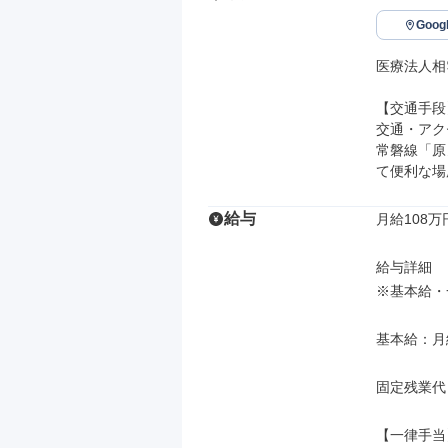
Goo
医療法人相
【交通手段】
交通・アク
常磐線「原
て便利な場
給与
月給108万
給与詳細

※基本給・
基本給：月給
固定残業代
【一律手当】