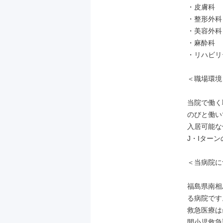
・皮膚科

・整形外科

・美容外科

・麻酔科

・リハビリ
＜職場環境＞
当院で働く
のびと働い
入居可能な
J・Iター
＜当病院に
福島県南相
る病院です。
救急医療は
間小児救急