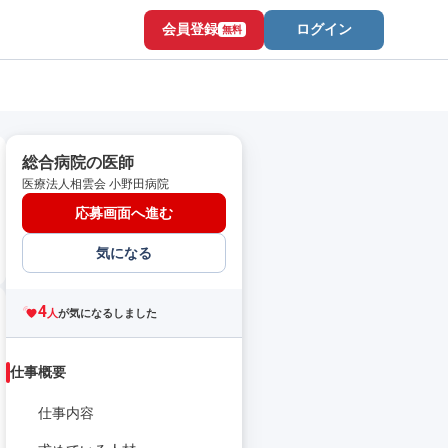
会員登録
ログイン
無料
総合病院の医師
医療法人相雲会 小野田病院
応募画面へ進む
気になる
4
人
が気になるしました
仕事概要
仕事内容