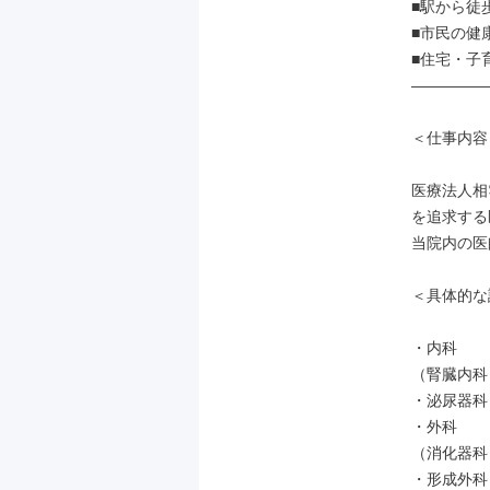
■駅から徒
■市民の健
■住宅・子
―――――
＜仕事内容＞
医療法人相
を追求する
当院内の医
＜具体的な
・内科

（腎臓内科
・泌尿器科

・外科

（消化器科
・形成外科
