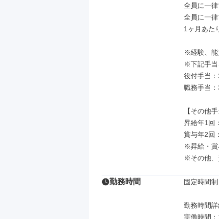
全員に一律
全員に一律
1ヶ月あたり
※経験、能
※下記手当
役付手当：20
職務手当：34
【その他手
昇給年1回：
賞与年2回：
※昇給・賞
※その他、
勤務時間
固定時間制

勤務時間詳細
実働時間：1