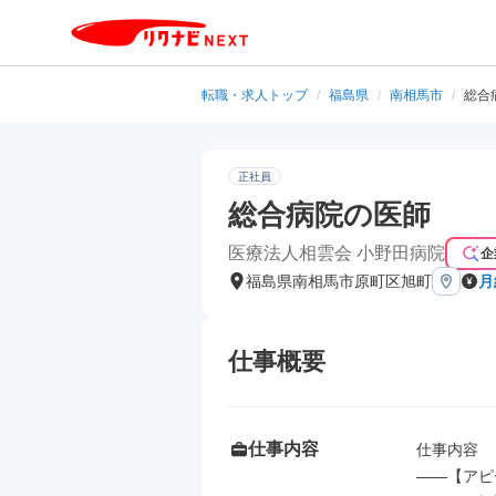
転職・求人トップ
/
福島県
/
南相馬市
/
総合
正社員
総合病院の医師
医療法人相雲会 小野田病院
企
福島県南相馬市原町区旭町
月
仕事概要
仕事内容
仕事内容

――【アピ