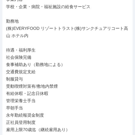
学校・企業・病院・福祉施設の給食サービス

勤務地

(株)EVERYFOOD リゾートトラスト(株)サンクチュアリコート高
山 ホテル内

待遇・福利厚生

社会保険完備

食事補助あり（勤務地による）

交通費規定支給

制服貸与

受動喫煙対策有/敷地内禁煙

有給休暇・記念日休暇

管理栄養士手当

早朝手当

永年勤続報奨金制度

正社員登用制度

雇用上限70歳迄（継続雇用あり）
