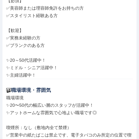
【必須】

✅美容師または理容師免許をお持ちの方

✅スタイリスト経験ある方

【歓迎】

✅実務未経験の方

✅ブランクのある方

✨20～50代活躍中！

✨ミドル・シニア活躍中！

✨主婦活躍中！
職場環境・雰囲気
職場環境

✨20〜50代の幅広い層のスタッフが活躍中！

✨アットホームな雰囲気で心地よい職場です◎

喫煙所：なし（敷地内全て禁煙）

✅営業中の紙たばこは禁止です、電子タバコのみ所定の位置で喫