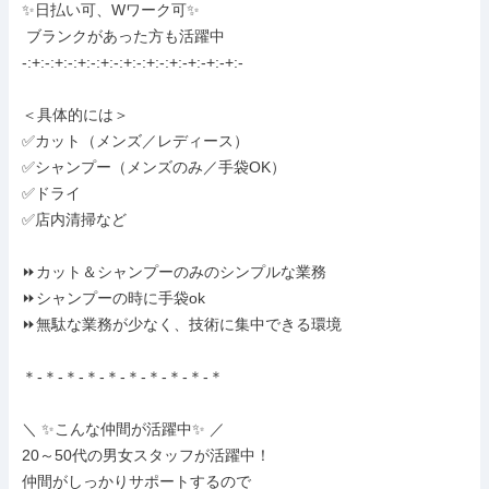
✨日払い可、Wワーク可✨

 ブランクがあった方も活躍中

-:+:-:+:-:+:-:+:-:+:-:+:-:+:-+:-+:-+:-

＜具体的には＞

✅カット（メンズ／レディース）

✅シャンプー（メンズのみ／手袋OK）

✅ドライ

✅店内清掃など

⏩カット＆シャンプーのみのシンプルな業務

⏩シャンプーの時に手袋ok

⏩無駄な業務が少なく、技術に集中できる環境

＊-＊-＊-＊-＊-＊-＊-＊-＊-＊

＼ ✨こんな仲間が活躍中✨ ／

20～50代の男女スタッフが活躍中！

仲間がしっかりサポートするので
