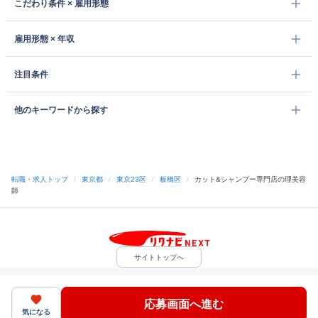
こだわり条件 × 雇用形態
雇用形態 × 年収
注目条件
他のキーワードから探す
転職・求人トップ
/
東京都
/
東京23区
/
板橋区
/
カット&シャンプー専門店の理美容
師
サイトトップへ
中途採用をご検討の企業様
利用規約・プライバシーポリシー
サイトマップ
ヘルプ・お問い合わせ
応募画面へ進む
（C）Indeed Inc.
気になる