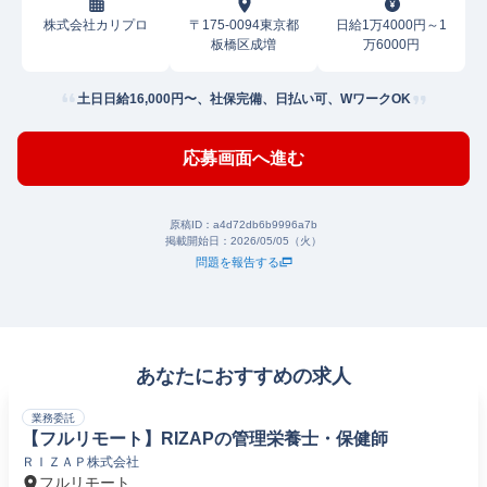
株式会社カリプロ
〒175-0094東京都
日給1万4000円～1
板橋区成増
万6000円
土日日給16,000円〜、社保完備、日払い可、WワークOK
応募画面へ進む
原稿ID：
a4d72db6b9996a7b
掲載開始日：
2026/05/05（火）
問題を報告する
あなたにおすすめの求人
業務委託
【フルリモート】RIZAPの管理栄養士・保健師
ＲＩＺＡＰ株式会社
フルリモート