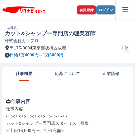
会員登録
ログイン
正社員
カット&シャンプー専門店の理美容師
株式会社カリプロ
〒175-0094東京都板橋区成増
日給1万4000円～1万6000円
仕事概要
応募について
企業情報
仕事内容
仕事内容

-:+:-:+:-:+:-:+:-:+:-:+:-:+:-+:-+:-+:-

カット&シャンプー専門店スタイリスト募集

✨土日16,000円〜／社保完備✨
