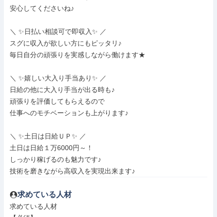
安心してくださいね♪

＼ ✨日払い相談可で即収入✨ ／

スグに収入が欲しい方にもピッタリ♪

毎日自分の頑張りを実感しながら働けます★

＼ ✨嬉しい大入り手当あり✨ ／

日給の他に大入り手当が出る時も♪

頑張りを評価してもらえるので

仕事へのモチベーションも上がります♪

＼ ✨土日は日給ＵＰ✨ ／

土日は日給１万6000円～！

しっかり稼げるのも魅力です♪

技術を磨きながら高収入を実現出来ます♪
求めている人材
求めている人材
