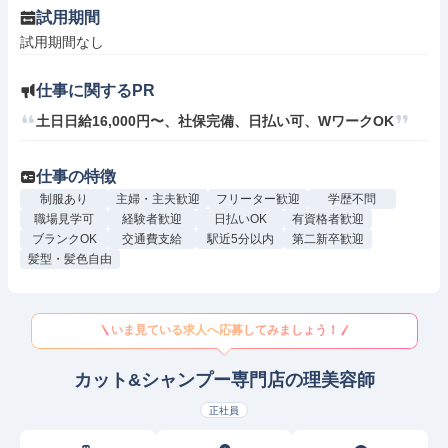
試用期間
試用期間なし
仕事に関するPR
土日日給16,000円〜、社保完備、日払い可、WワークOK
仕事の特徴
制服あり
主婦・主夫歓迎
フリーター歓迎
学歴不問
職場見学可
経験者歓迎
日払いOK
有資格者歓迎
ブランクOK
交通費支給
駅近5分以内
第二新卒歓迎
髪型・髪色自由
いま見ている求人へ応募してみましょう！
カット&シャンプー専門店の理美容師
正社員