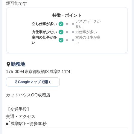
煙可能です
特徴・ポイント
デスクワークが
立ち仕事が多い
多い
力仕事が少ない
力仕事が多い
室内の仕事が多
室外の仕事が多
い
い
勤務地
175-0094東京都板橋区成増2‐11⁻4
Googleマップで開く
カットハウスQQ成増店

【交通手段】

交通・アクセス

■｢成増駅｣～徒歩30秒