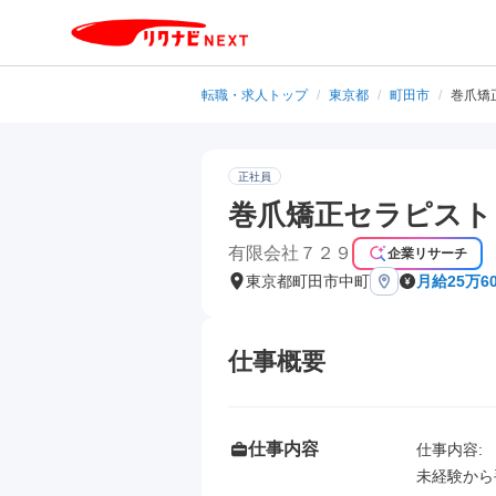
転職・求人トップ
/
東京都
/
町田市
/
巻爪矯
正社員
巻爪矯正セラピスト
有限会社７２９
企業リサーチ
東京都町田市中町
月給25万6
仕事概要
仕事内容
仕事内容: 

未経験から