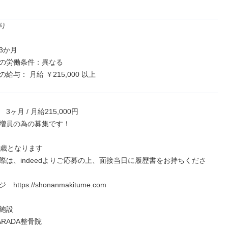


か月

の労働条件：異なる

給与： 月給 ￥215,000 以上
ヶ月 / 月給215,000円

増員の為の募集です！

歳となります

際は、indeedよりご応募の上、面接当日に履歴書をお持ちくださ
ttps://shonanmakitume.com

施設

RADA整骨院
