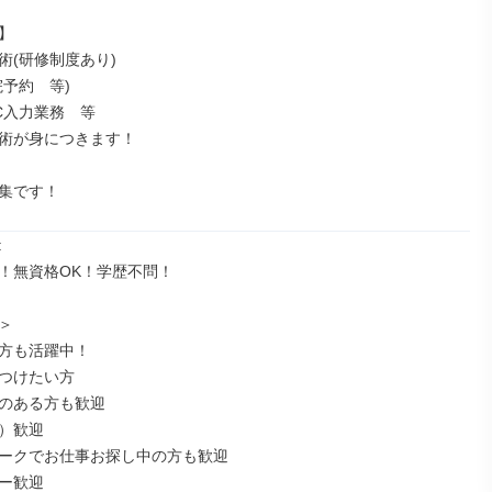


(研修制度あり)

予約　等)

C入力業務　等

術が身につきます！

集です！


！無資格OK！学歴不問！



方も活躍中！

つけたい方

のある方も歓迎

）歓迎

ークでお仕事お探し中の方も歓迎

ー歓迎
