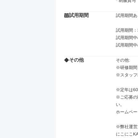
* 制服貸与
試用期間
試用期間あり
試用期間：3
試用期間中
試用期間中の
その他
その他: 

※研修期間　3
※スタッフ
※定年は60
※ご応募の
い。

ホームページ　h
※弊社運営
にこにこKA