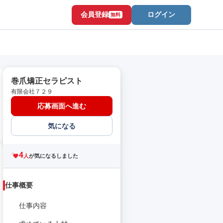
会員登録
ログイン
無料
巻爪矯正セラピスト
有限会社７２９
応募画面へ進む
気になる
4
人
が気になるしました
仕事概要
仕事内容