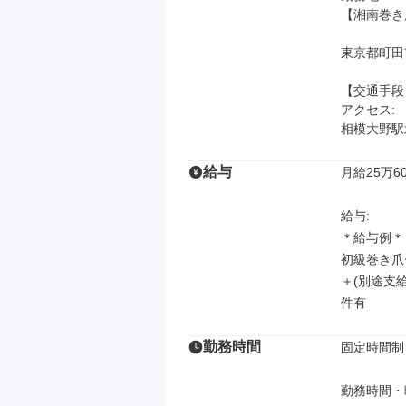
【湘南巻き
東京都町田市中
【交通手段】
アクセス: 

相模大野駅
給与
月給25万60
給与: 

＊給与例＊

初級巻き爪セラ
＋(別途支給
件有
勤務時間
固定時間制

勤務時間・曜