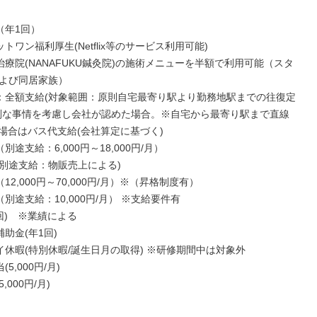
（年1回）

ットワン福利厚生(Netflix等のサービス利用可能)

営治療院(NANAFUKU鍼灸院)の施術メニューを半額で利用可能（スタ
よび同居家族）

当：全額支給(対象範囲：原則自宅最寄り駅より勤務地駅までの往復定
別な事情を考慮し会社が認めた場合。※自宅から最寄り駅まで直線
の場合はバス代支給(会社算定に基づく)

別途支給：6,000円～18,000円/月）

(別途支給：物販売上による)

（12,000円～70,000円/月）※（昇格制度有）

（別途支給：10,000円/月） ※支給要件有

2回)　※業績による

助金(年1回)

イ休暇(特別休暇/誕生日月の取得) ※研修期間中は対象外

5,000円/月)

,000円/月)
