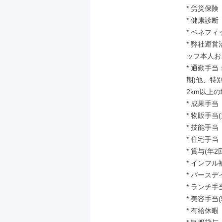
* 労災保険

* 健康診断
* ベネフィ
* 弊社運
ッフ本人お
* 通勤手
期)他、特
2km以上
* 成果手当（
* 物販手当
* 技能手当
* 住宅手当
* 賞与(年
* インフル補
* バースデ
* ランチ手当(
* 美容手当(5
* 有給休暇
