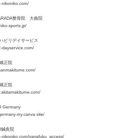
a-nikoniko.com/

RADA整骨院　大曲院

niko-sports.jp/

ハビリデイサービス

2-dayservice.com/

矯正院

onanmakitume.com/

矯正院

w.akitamakitume.com/

 Germany

germany.my.canva.site/

U鍼灸院

ta-nikoniko.com/nanafuku_access/
