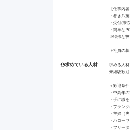
【仕事内容】
・巻き爪施術
・受付(来院
・簡単なP
※特殊な技
正社員の募
求めている人材
求める人材: 
未経験歓迎
＜歓迎条件＞
・中高年の
・手に職を
・ブランク
・主婦（夫
・ハローワ
・フリータ