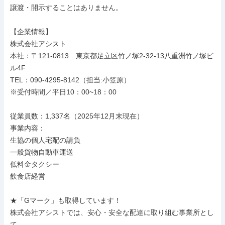
譲渡・開示することはありません。

【企業情報】

株式会社アシスト

本社：〒121-0813　東京都足立区竹ノ塚2-32-13八重洲竹ノ塚ビ
ル4F　　　

TEL：090-4295-8142（担当:小笠原）

※受付時間／平日10：00~18：00

従業員数：1,337名（2025年12月末現在）

事業内容：

生協の個人宅配の請負

一般貨物自動車運送

低料金タクシー

飲食店経営

★「Gマーク」も取得しています！

株式会社アシストでは、安心・安全な配達に取り組む事業所とし
て、
