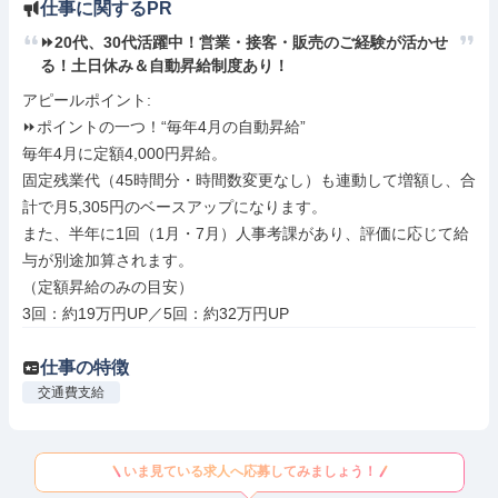
仕事に関するPR
⏩️20代、30代活躍中！営業・接客・販売のご経験が活かせ
る！土日休み＆自動昇給制度あり！
アピールポイント: 

⏩️ポイントの一つ！“毎年4月の自動昇給”

毎年4月に定額4,000円昇給。

固定残業代（45時間分・時間数変更なし）も連動して増額し、合
計で月5,305円のベースアップになります。

また、半年に1回（1月・7月）人事考課があり、評価に応じて給
与が別途加算されます。

（定額昇給のみの目安）

3回：約19万円UP／5回：約32万円UP
仕事の特徴
交通費支給
いま見ている求人へ応募してみましょう！