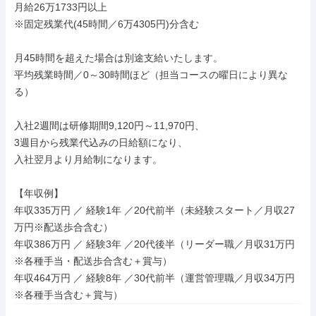
月給26万1733円以上

※固定残業代(45時間／6万4305円)分含む

月45時間を超えた場合は別途支給いたします。

平均残業時間／0～30時間ほど（担当コースの曜日により異な
る）

入社2週間は研修期間9,120円～11,970円、

3週目から残業代込みの日給額になり、

入社翌月より月給制になります。

【年収例】

年収335万円 ／ 経験1年 ／20代前半（未経験スタート／月収27
万円※配送歩合含む）

年収386万円 ／ 経験3年 ／20代後半（リーダー職／月収31万円
※各種手当・配送歩合含む＋賞与）

年収464万円 ／ 経験8年 ／30代前半（運営管理職／月収34万円
※各種手当含む＋賞与）