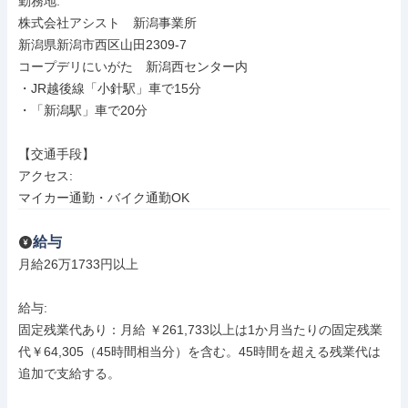
勤務地: 

株式会社アシスト　新潟事業所

新潟県新潟市西区山田2309-7

コープデリにいがた　新潟西センター内

・JR越後線「小針駅」車で15分

・「新潟駅」車で20分

【交通手段】

アクセス: 

マイカー通勤・バイク通勤OK
給与
月給26万1733円以上

給与: 

固定残業代あり：月給 ￥261,733以上は1か月当たりの固定残業
代￥64,305（45時間相当分）を含む。45時間を超える残業代は
追加で支給する。
