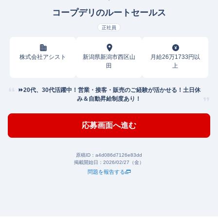
コープデリのルートセールス
正社員
株式会社アシスト
新潟県新潟市西区山
月給26万1733円以
田
上
⏩️20代、30代活躍中！営業・接客・販売のご経験が活かせる！土日休
み＆自動昇給制度あり！
応募画面へ進む
原稿ID：
a4d086d7126e83dd
掲載開始日：
2026/02/27（金）
問題を報告する