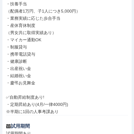
・扶養手当

（配偶者1万円、子1人につき5,000円）

・業務実績に応じた歩合手当

・産休育休制度

（男女共に取得実績あり）

・マイカー通勤OK

・制服貸与

・携帯電話貸与

・健康診断

・出産祝い金

・結婚祝い金

・慶弔お見舞金

✅️自動昇給制度あり!

・定期昇給あり(4月/一律4000円)

※半期に1回の人事考課あり
試用期間
試用期間あり
