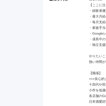
【ここに注目
・経験者優
・最大月給4
・毎月支給
・家族手当
・Google
・成長中の
・独立支援
やりたいこ
熱い仲間が
【職場】

<<<良心的
十四代や田
小作を低価
各店舗のGo
日本酒愛好