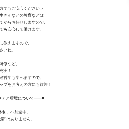
方でもご安心ください＞

生さんなどの教育などは

てからお任せしますので、

でも安心して働けます。

に教えますので、

さいね。

研修など、

充実！

経営学も学べますので、

ップをお考えの方にも歓迎！

リアと環境について━━■

体制」へ加速中。

滞”はありません。 
