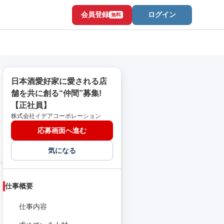
会員登録
ログイン
無料
日本酒愛好家に愛される店
舗を共に創る“仲間”募集!
【正社員】
株式会社イデアコーポレーション
応募画面へ進む
気になる
仕事概要
仕事内容