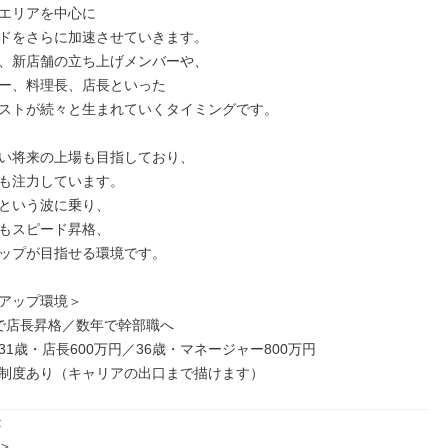
エリアを中心に

ドをさらに加速させていきます。

、新店舗の立ち上げメンバーや、

ー、料理長、店長といった

ストが続々と生まれていくタイミングです。

い将来の上場も目指しており、

も注力しています。

という波に乗り、

もスピード昇格、

ップが目指せる環境です。

アップ環境＞

で店長昇格／数年で幹部職へ

1歳・店長600万円／36歳・マネージャー800万円

制度あり（キャリアの出口まで描けます）



