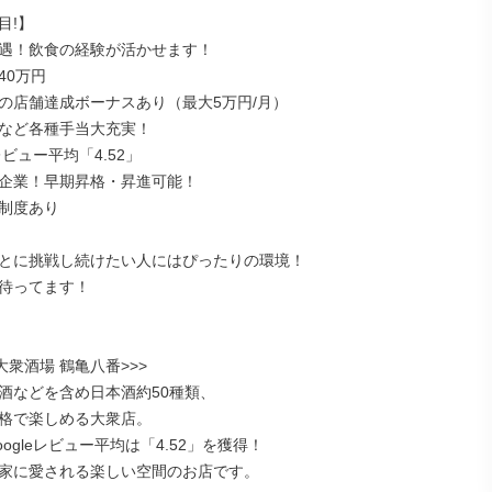
!】

遇！飲食の経験が活かせます！

0万円

の店舗達成ボーナスあり（最大5万円/月）

など各種手当大充実！

レビュー平均「4.52」

企業！早期昇格・昇進可能！

制度あり

とに挑戦し続けたい人にはぴったりの環境！

待ってます！

大衆酒場 鶴亀八番>>>

酒などを含め日本酒約50種類、

格で楽しめる大衆店。

ogleレビュー平均は「4.52」を獲得！

家に愛される楽しい空間のお店です。
