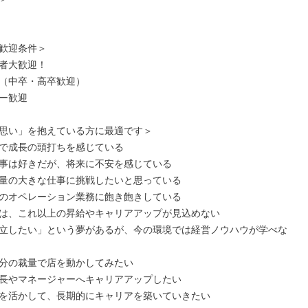
歓迎条件＞

者大歓迎！

（中卒・高卒歓迎）

ー歓迎

思い」を抱えている方に最適です＞

で成長の頭打ちを感じている

事は好きだが、将来に不安を感じている

量の大きな仕事に挑戦したいと思っている

のオペレーション業務に飽き飽きしている

は、これ以上の昇給やキャリアアップが見込めない

立したい」という夢があるが、今の環境では経営ノウハウが学べな
分の裁量で店を動かしてみたい

長やマネージャーへキャリアアップしたい

を活かして、長期的にキャリアを築いていきたい