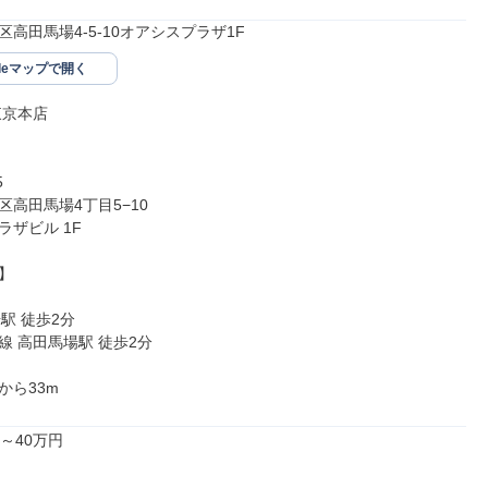
高田馬場4-5-10オアシスプラザ1F
gleマップで開く
京本店



高田馬場4丁目5−10

ザビル 1F



駅 徒歩2分

 高田馬場駅 徒歩2分

から33m
～40万円
