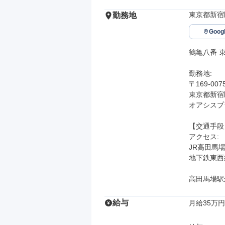
東京都新宿区
勤務地
Goo
鶴亀八番 東
勤務地: 

〒169-0075
東京都新宿区
オアシスプラ
【交通手段】
アクセス: 

JR高田馬場
地下鉄東西線
高田馬場駅
給与
月給35万円