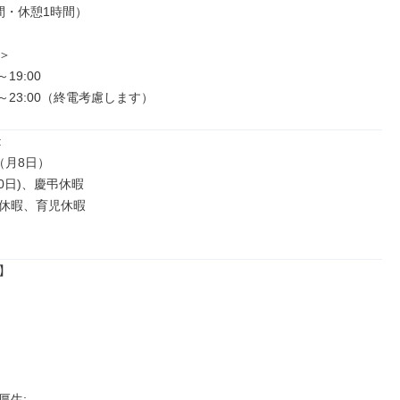
間・休憩1時間）

 

19:00

00～23:00（終電考慮します）


月8日）

0日)、慶弔休暇

休暇、育児休暇



生: 
