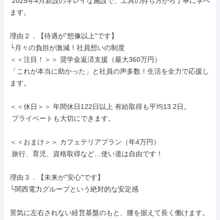
 2025年4月新設のキレイな施設で、工具の持ち方から丁寧に学べ
ます。

理由２．【待遇が"想像以上"です】

└月々の負担が激減！社員想いの制度

＜＜注目！＞＞ 奨学金返済支援（最大360万円）

「これが本当に助かった」と社員の声多数！生活を全力で応援し
ます。

＜＜休日＞＞ 年間休日122日以上 有給取得も平均13.2日。

 プライベートも大切にできます。

＜＜おまけ＞＞ カフェテリアプラン（年4万円）

 旅行、育児、資格取得など…使い道は自由です！

理由３．【未来が"安心"です】

└関西電力グループという絶対的な安定感

景気に左右されない経営基盤のもと、腰を据えて長く働けます。
