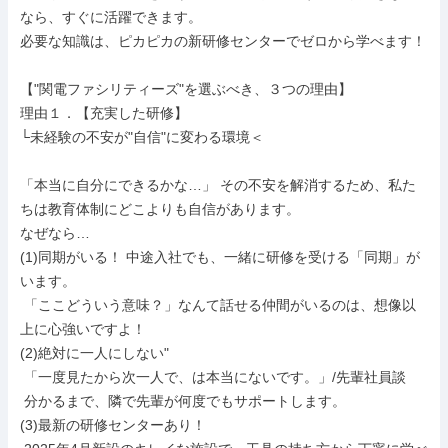
なら、すぐに活躍できます。

必要な知識は、ピカピカの新研修センターでゼロから学べます！

【"関電ファシリティーズ"を選ぶべき、３つの理由】

理由１．【充実した研修】

└未経験の不安が"自信"に変わる環境＜

「本当に自分にできるかな…」 その不安を解消するため、私た
ちは教育体制にどこよりも自信があります。

なぜなら…

(1)同期がいる！ 中途入社でも、一緒に研修を受ける「同期」が
います。

 「ここどういう意味？」なんて話せる仲間がいるのは、想像以
上に心強いですよ！

(2)絶対に一人にしない"

 「一度見たから次一人で、は本当にないです。」/先輩社員談

 分かるまで、隣で先輩が何度でもサポートします。

(3)最新の研修センターあり！
