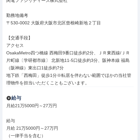
関電ファシリティーズ株式会社

勤務地備考

〒530-0002 大阪府大阪市北区曾根崎新地２丁目

【交通手段】

アクセス

OsakaMetro四つ橋線 西梅田9番口徒歩約2分、ＪＲ東西線/ＪＲ
片町線〔学研都市線〕 北新地11-5口徒歩約3分、阪神本線 福島
（阪神線）東出口1徒歩約7分

地下鉄「西梅田」徒歩1分※転居を伴わない範囲でほかの当社管
理物件を担当いただくこともございます。
給与
月給21万5000円～27万円

給与

月給 21万5000円～27万円

（一律手当を含む）
