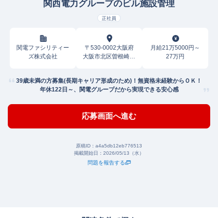
関西電力グループのビル施設管理
正社員
関電ファシリティー
〒530-0002大阪府
月給21万5000円～
ズ株式会社
大阪市北区曽根崎新
27万円
地
39歳未満の方募集(長期キャリア形成のため)！無資格未経験からＯＫ！
年休122日～、関電グループだから実現できる安心感
応募画面へ進む
原稿ID：
a4a5db12eb776513
掲載開始日：
2026/05/13（水）
問題を報告する