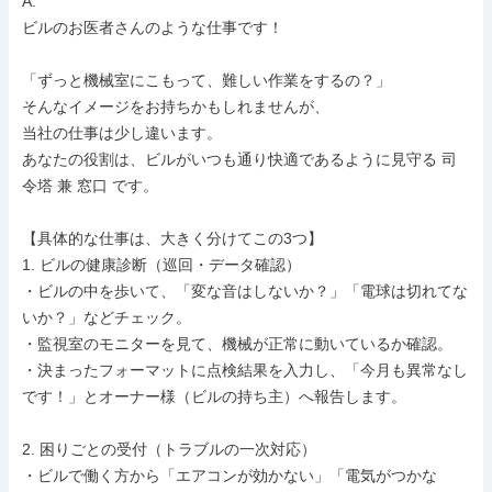
A.

ビルのお医者さんのような仕事です！

「ずっと機械室にこもって、難しい作業をするの？」

そんなイメージをお持ちかもしれませんが、

当社の仕事は少し違います。

あなたの役割は、ビルがいつも通り快適であるように見守る 司
令塔 兼 窓口 です。

【具体的な仕事は、大きく分けてこの3つ】

1. ビルの健康診断（巡回・データ確認）

・ビルの中を歩いて、「変な音はしないか？」「電球は切れてな
いか？」などチェック。

・監視室のモニターを見て、機械が正常に動いているか確認。

・決まったフォーマットに点検結果を入力し、「今月も異常なし
です！」とオーナー様（ビルの持ち主）へ報告します。

2. 困りごとの受付（トラブルの一次対応）

・ビルで働く方から「エアコンが効かない」「電気がつかな