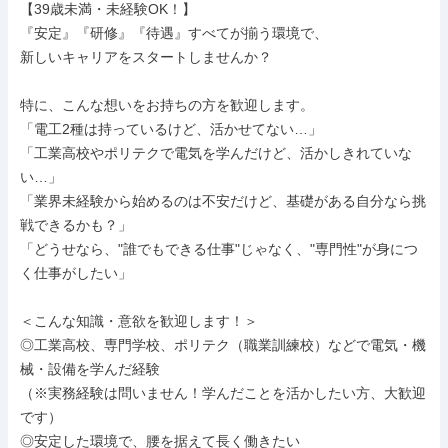
【39歳未満・未経験OK！】

『安定』『研修』『待遇』すべてが揃う環境で、

新しいキャリアをスタートしませんか？

特に、こんな想いをお持ちの方を歓迎します。

「電工2種は持っているけど、活かせてない…」

「工業高校やポリテクで電気を学んだけど、活かしきれていな
い…」

「業界未経験から始めるのは不安だけど、基礎がある自分なら挑
戦できるかも？」

「どうせなら、"誰でもできる仕事"じゃなく、"専門性"が身につ
く仕事がしたい」

＜こんな知識・意欲を歓迎します！＞

◎工業高校、専門学校、ポリテク（職業訓練校）などで電気・機
械・設備を学んだ経験

（※実務経験は問いません！学んだことを活かしたい方、大歓迎
です）

◎安定した環境で、腰を据えて長く働きたい
