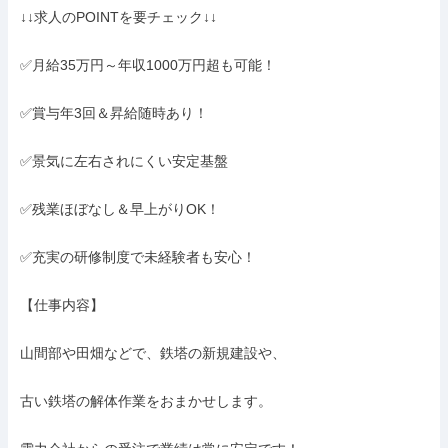
↓↓求人のPOINTを要チェック↓↓

✅月給35万円～年収1000万円超も可能！

✅賞与年3回＆昇給随時あり！

✅景気に左右されにくい安定基盤

✅残業ほぼなし＆早上がりOK！

✅充実の研修制度で未経験者も安心！

【仕事内容】

山間部や田畑などで、鉄塔の新規建設や、

古い鉄塔の解体作業をおまかせします。
