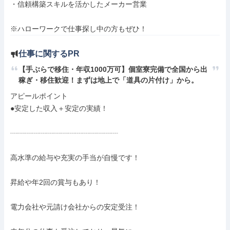
・信頼構築スキルを活かしたメーカー営業

※ハローワークで仕事探し中の方もぜひ！
仕事に関するPR
【手ぶらで移住・年収1000万可】個室寮完備で全国から出
稼ぎ・移住歓迎！まずは地上で「道具の片付け」から。
アピールポイント

●安定した収入＋安定の実績！

┈┈┈┈┈┈┈┈┈┈┈┈┈┈┈

高水準の給与や充実の手当が自慢です！

昇給や年2回の賞与もあり！

電力会社や元請け会社からの安定受注！
