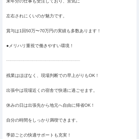
来年分の仕事も受注しており、景気に

左右されにくいのが魅力です。

賞与は1回50万〜70万円の実績も多数あります！

●メリハリ重視で働きやすい環境！

┈┈┈┈┈┈┈┈┈┈┈┈┈┈┈┈┈

残業はほぼなく、現場判断での早上がりもOK！

出張中は現場近くの宿舎で快適に過ごせます。

休みの日は出張先から地元へ自由に帰省OK！

自分の時間をしっかり満喫できます。

季節ごとの快適サポートも充実！
