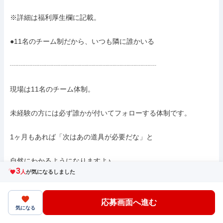
※詳細は福利厚生欄に記載。

●11名のチーム制だから、いつも隣に誰かいる

┈┈┈┈┈┈┈┈┈┈┈┈┈┈┈┈┈┈┈┈┈

現場は11名のチーム体制。

未経験の方には必ず誰かが付いてフォローする体制です。

1ヶ月もあれば「次はあの道具が必要だな」と

自然にわかるようになりますよ♪

3
人
が気になるしました
●資格取得を支援

応募画面へ進む
┈┈┈┈┈┈┈┈┈┈┈┈

気になる