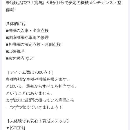
未経験活躍中！賞与計6.6か月分で安定の機械メンテナンス・整
備職！

具体的には

■機械の入庫・出庫点検

■故障機械や車両の修理

■各機械の法定点検・月例点検

■出張修理

■来客対応 など

［アイテム数は7000点！］

多種多様な車種や機械を扱えます。

とはいえ、最初からすべてを担当する、

ということはありません。

まずは担当部門の扱っている商品から

一つずつ覚えていきましょう！

【未経験でも安心！育成ステップ】

▼[STEP1]
