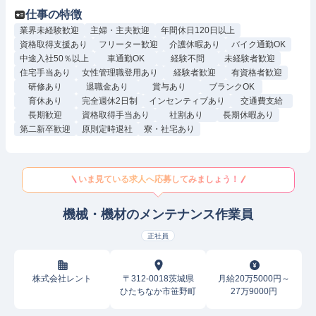
仕事の特徴
業界未経験歓迎
主婦・主夫歓迎
年間休日120日以上
資格取得支援あり
フリーター歓迎
介護休暇あり
バイク通勤OK
中途入社50％以上
車通勤OK
経験不問
未経験者歓迎
住宅手当あり
女性管理職登用あり
経験者歓迎
有資格者歓迎
研修あり
退職金あり
賞与あり
ブランクOK
育休あり
完全週休2日制
インセンティブあり
交通費支給
長期歓迎
資格取得手当あり
社割あり
長期休暇あり
第二新卒歓迎
原則定時退社
寮・社宅あり
いま見ている求人へ応募してみましょう！
機械・機材のメンテナンス作業員
正社員
株式会社レント
〒312-0018茨城県
月給20万5000円～
ひたちなか市笹野町
27万9000円