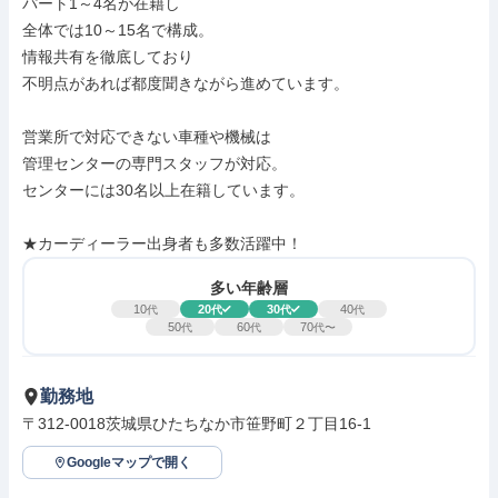
パート1～4名が在籍し

全体では10～15名で構成。

情報共有を徹底しており

不明点があれば都度聞きながら進めています。

営業所で対応できない車種や機械は

管理センターの専門スタッフが対応。

センターには30名以上在籍しています。

★カーディーラー出身者も多数活躍中！
多い年齢層
10
20
30
40
代
代
代
代
50
60
70
代
代
代〜
勤務地
〒312-0018茨城県ひたちなか市笹野町２丁目16-1
Googleマップで開く