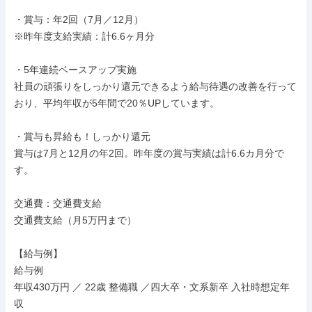
・賞与：年2回（7月／12月）

※昨年度支給実績：計6.6ヶ月分

・5年連続ベースアップ実施

社員の頑張りをしっかり還元できるよう給与待遇の改善を行って
おり、平均年収が5年間で20％UPしています。

・賞与も昇給も！しっかり還元

賞与は7月と12月の年2回。昨年度の賞与実績は計6.6カ月分で
す。

交通費：交通費支給

交通費支給（月5万円まで）

【給与例】

給与例

年収430万円 ／ 22歳 整備職 ／四大卒・文系新卒 入社時想定年
収
