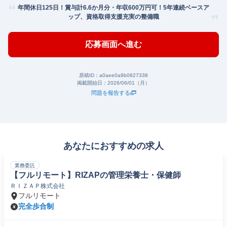
年間休日125日！賞与計6.6か月分・年収600万円可！5年連続ベースア
ップ、資格取得支援充実の整備職
応募画面へ進む
原稿ID：
a0aee0a9b0827338
掲載開始日：
2026/06/01（月）
問題を報告する
あなたにおすすめの求人
業務委託
【フルリモート】RIZAPの管理栄養士・保健師
ＲＩＺＡＰ株式会社
フルリモート
完全歩合制