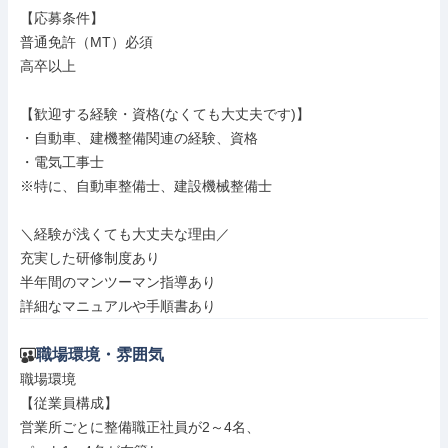
【応募条件】

普通免許（MT）必須

高卒以上

【歓迎する経験・資格(なくても大丈夫です)】

・自動車、建機整備関連の経験、資格

・電気工事士

※特に、自動車整備士、建設機械整備士

＼経験が浅くても大丈夫な理由／

充実した研修制度あり

半年間のマンツーマン指導あり

詳細なマニュアルや手順書あり
職場環境・雰囲気
職場環境

【従業員構成】

営業所ごとに整備職正社員が2～4名、
