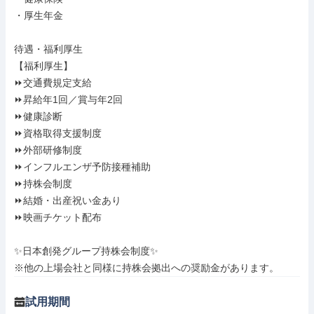
・厚生年金

待遇・福利厚生

【福利厚生】

⏩交通費規定支給

⏩昇給年1回／賞与年2回

⏩健康診断

⏩資格取得支援制度

⏩外部研修制度

⏩インフルエンザ予防接種補助

⏩持株会制度

⏩結婚・出産祝い金あり

⏩映画チケット配布

✨日本創発グループ持株会制度✨

※他の上場会社と同様に持株会拠出への奨励金があります。
試用期間