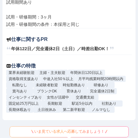
試用期間あり

試用・研修期間：3ヶ月

仕事に関するPR
年休122日／完全週休2日（土日）／時差出勤OK！
仕事の特徴
業界未経験歓迎
主婦・主夫歓迎
年間休日120日以上
資格取得支援あり
中途入社50％以上
月平均残業時間20時間以内
転勤なし
未経験者歓迎
時短勤務あり
研修あり
賞与あり
ブランクOK
育休あり
完全週休2日制
インセンティブあり
女性が活躍中
交通費支給
固定給25万円以上
長期歓迎
駅近5分以内
社割あり
長期休暇あり
土日祝休み
第二新卒歓迎
ノルマなし
いま見ている求人へ応募してみましょう！