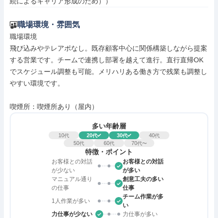
続によるキャリア形成のため））
職場環境・雰囲気
職場環境

飛び込みやテレアポなし。既存顧客中心に関係構築しながら提案
する営業です。チームで連携し部署を越えて進行。直行直帰OK
でスケジュール調整も可能。メリハリある働き方で残業も調整し
やすい環境です。

喫煙所：喫煙所あり（屋内）
多い年齢層
10
20
30
40
代
代
代
代
50
60
70
代
代
代〜
特徴・ポイント
お客様との対話
お客様との対話
が少ない
が多い
マニュアル通り
創意工夫の多い
の仕事
仕事
チーム作業が多
1人作業が多い
い
力仕事が少ない
力仕事が多い