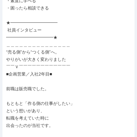
・素直に学べる

・困ったら相談できる

★━━━━━━━━━━━

 社員インタビュー

━━━━━━━━━━━★

＿＿＿＿＿＿＿＿＿＿＿＿＿＿＿

“売る側”から“つくる側”へ。

やりがいが大きく変わりました

￣￣Ｖ￣￣￣￣￣￣￣￣￣￣￣￣

■企画営業／入社2年目■

前職は販売職でした。

もともと「作る側の仕事がしたい」

という想いがあり、

転職を考えていた時に

出会ったのが当社です。
