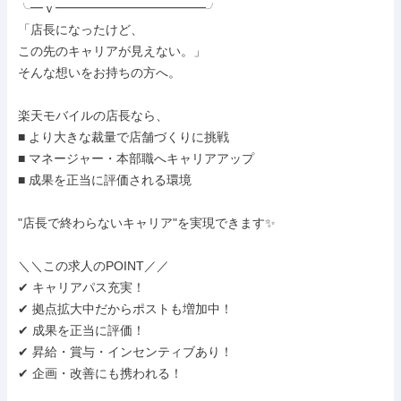
╰━ｖ━━━━━━━━━━━━╯

「店長になったけど、

この先のキャリアが見えない。」

そんな想いをお持ちの方へ。

楽天モバイルの店長なら、

■ より大きな裁量で店舗づくりに挑戦

■ マネージャー・本部職へキャリアアップ

■ 成果を正当に評価される環境

"店長で終わらないキャリア"を実現できます✨

＼＼この求人のPOINT／／

✔ キャリアパス充実！

✔ 拠点拡大中だからポストも増加中！

✔ 成果を正当に評価！

✔ 昇給・賞与・インセンティブあり！

✔ 企画・改善にも携われる！
