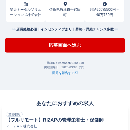
楽天トータルソリュ
佐賀県唐津市千代田
月給26万5500円～
ーションズ株式会社
町
40万750円
店長経験必須｜インセンティブあり｜昇格・昇給チャンス多数
応募画面へ進む
原稿ID：
9eefaacf0326d318
掲載開始日：
2026/03/18（水）
問題を報告する
あなたにおすすめの求人
業務委託
【フルリモート】RIZAPの管理栄養士・保健師
ＲＩＺＡＰ株式会社