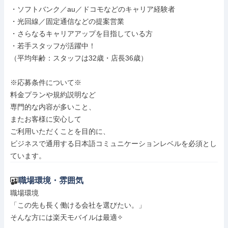
・ソフトバンク／au／ドコモなどのキャリア経験者

・光回線／固定通信などの提案営業

・さらなるキャリアアップを目指している方

・若手スタッフが活躍中！

（平均年齢：スタッフは32歳・店長36歳）

※応募条件について※

料金プランや規約説明など

専門的な内容が多いこと、

またお客様に安心して

ご利用いただくことを目的に、

ビジネスで通用する日本語コミュニケーションレベルを必須とし
ています。
職場環境・雰囲気
職場環境

「この先も長く働ける会社を選びたい。」

そんな方には楽天モバイルは最適✧
