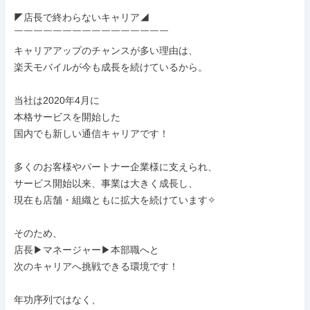
◤店長で終わらないキャリア◢

￣￣￣￣￣￣￣￣￣￣￣￣￣￣￣￣

キャリアアップのチャンスが多い理由は、

楽天モバイルが今も成長を続けているから。

当社は2020年4月に

本格サービスを開始した

国内でも新しい通信キャリアです！

多くのお客様やパートナー企業様に支えられ、

サービス開始以来、事業は大きく成長し、

現在も店舗・組織ともに拡大を続けています✧

そのため、

店長▶マネージャー▶本部職へと

次のキャリアへ挑戦できる環境です！

年功序列ではなく、
