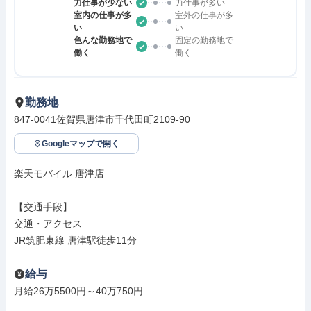
力仕事が少ない
力仕事が多い
室内の仕事が多
室外の仕事が多
い
い
色んな勤務地で
固定の勤務地で
働く
働く
勤務地
847-0041佐賀県唐津市千代田町2109-90
Googleマップで開く
楽天モバイル 唐津店

【交通手段】

交通・アクセス

JR筑肥東線 唐津駅徒歩11分
給与
月給26万5500円～40万750円
