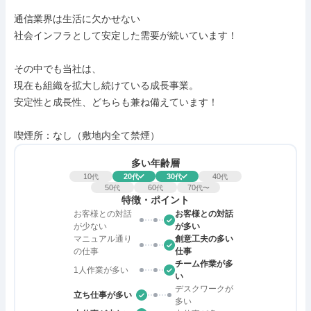
通信業界は生活に欠かせない

社会インフラとして安定した需要が続いています！

その中でも当社は、

現在も組織を拡大し続けている成長事業。

安定性と成長性、どちらも兼ね備えています！

喫煙所：なし（敷地内全て禁煙）
多い年齢層
10
20
30
40
代
代
代
代
50
60
70
代
代
代〜
特徴・ポイント
お客様との対話
お客様との対話
が少ない
が多い
マニュアル通り
創意工夫の多い
の仕事
仕事
チーム作業が多
1人作業が多い
い
デスクワークが
立ち仕事が多い
多い