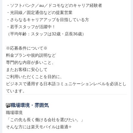
・ソフトバンク／au／ドコモなどのキャリア経験者

・光回線／固定通信などの提案営業

・さらなるキャリアアップを目指している方

・若手スタッフが活躍中！

（平均年齢：スタッフは32歳・店長36歳）

※応募条件について※

料金プランや規約説明など

専門的な内容が多いこと、

またお客様に安心して

ご利用いただくことを目的に、

ビジネスで通用する日本語コミュニケーションレベルを必須とし
ています。
職場環境・雰囲気
職場環境

「この先も長く働ける会社を選びたい。」

そんな方には楽天モバイルは最適✧
