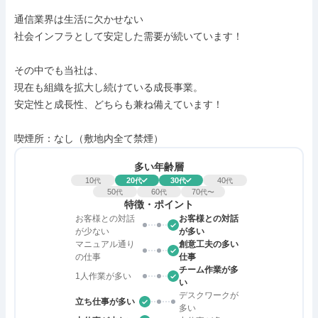
通信業界は生活に欠かせない

社会インフラとして安定した需要が続いています！

その中でも当社は、

現在も組織を拡大し続けている成長事業。

安定性と成長性、どちらも兼ね備えています！

喫煙所：なし（敷地内全て禁煙）
多い年齢層
10
20
30
40
代
代
代
代
50
60
70
代
代
代〜
特徴・ポイント
お客様との対話
お客様との対話
が少ない
が多い
マニュアル通り
創意工夫の多い
の仕事
仕事
チーム作業が多
1人作業が多い
い
デスクワークが
立ち仕事が多い
多い