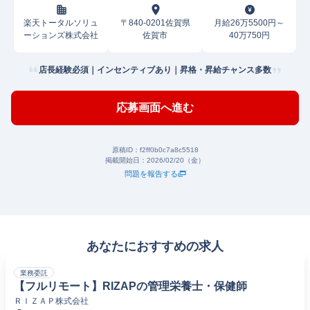
楽天トータルソリュ
〒840-0201佐賀県
月給26万5500円～
ーションズ株式会社
佐賀市
40万750円
店長経験必須｜インセンティブあり｜昇格・昇給チャンス多数
応募画面へ進む
原稿ID：
f2ff0b0c7a8c5518
掲載開始日：
2026/02/20（金）
問題を報告する
あなたにおすすめの求人
業務委託
【フルリモート】RIZAPの管理栄養士・保健師
ＲＩＺＡＰ株式会社