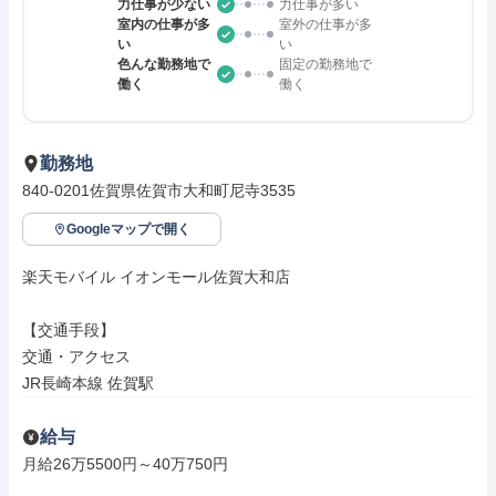
力仕事が少ない
力仕事が多い
室内の仕事が多
室外の仕事が多
い
い
色んな勤務地で
固定の勤務地で
働く
働く
勤務地
840-0201佐賀県佐賀市大和町尼寺3535
Googleマップで開く
楽天モバイル イオンモール佐賀大和店

【交通手段】

交通・アクセス

JR長崎本線 佐賀駅
給与
月給26万5500円～40万750円
