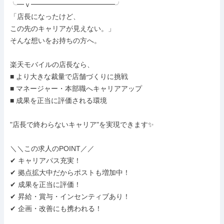
╰━ｖ━━━━━━━━━━━━╯

「店長になったけど、

この先のキャリアが見えない。」

そんな想いをお持ちの方へ。

楽天モバイルの店長なら、

■ より大きな裁量で店舗づくりに挑戦

■ マネージャー・本部職へキャリアアップ

■ 成果を正当に評価される環境

"店長で終わらないキャリア"を実現できます✨

＼＼この求人のPOINT／／

✔ キャリアパス充実！

✔ 拠点拡大中だからポストも増加中！

✔ 成果を正当に評価！

✔ 昇給・賞与・インセンティブあり！

✔ 企画・改善にも携われる！
