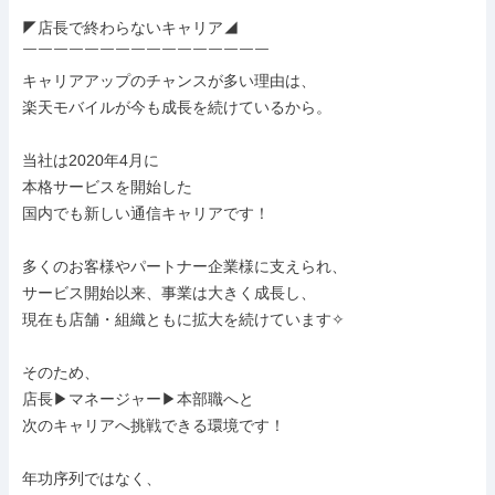
◤店長で終わらないキャリア◢

￣￣￣￣￣￣￣￣￣￣￣￣￣￣￣￣

キャリアアップのチャンスが多い理由は、

楽天モバイルが今も成長を続けているから。

当社は2020年4月に

本格サービスを開始した

国内でも新しい通信キャリアです！

多くのお客様やパートナー企業様に支えられ、

サービス開始以来、事業は大きく成長し、

現在も店舗・組織ともに拡大を続けています✧

そのため、

店長▶マネージャー▶本部職へと

次のキャリアへ挑戦できる環境です！

年功序列ではなく、
