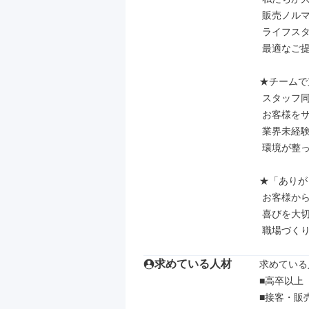
 販売ノルマではなく、お客様の

 ライフスタイルに合わせた

 最適なご提案です。

★チームで
 スタッフ同士が助け合い、チームで

 お客様をサポート。

 業界未経験からでも着実に成長できる

 環境が整っています。

★「ありが
 お客様から直接感謝の言葉をいただける

 喜びを大切に、誰もが長く安心して働ける

 職場づく
求めている人材
求めている
■高卒以上

■接客・販売