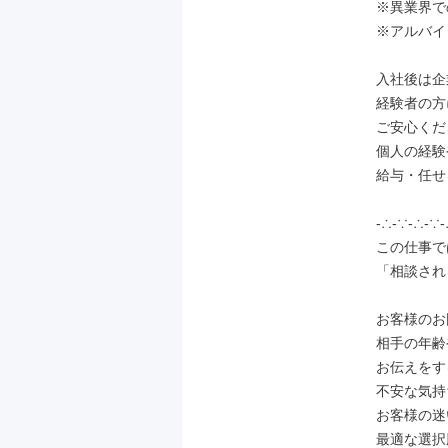
※異業界で
※アルバイ
入社後は企
経験者の方
ご安心くだ
個人の経験
給与・任せ
-∴-∵-∴-∵-
この仕事で
「相談され
お客様のお
相手の年齢
お伝えをす
不安な気持
お客様の迷
最適な選択