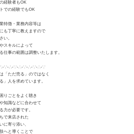
の経験者もOK

トでの経験でもOK

業特徴・業務内容等は

にも丁寧に教えますので

さい。

やスキルによって

る仕事の範囲は調整いたします。

∴-∵-∴-∵-∴-∵-∴-∵-∴-∵

は「ただ売る」のではなく

る」人を求めています。

困りごとをよく聴き

や知識などに合わせて

る力が必要です。

ちで来店された

いに寄り添い、

肢へと導くことで
