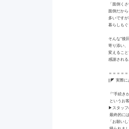
「面倒くさ
面倒だから
多いですが
暮らしもぐ
そんな"後
寄り添い、
変えること
感謝される
＝＝＝＝＝
||◤ 実際
『”手続き
 というお客様… 』

▶スタッフ
 最終的にはご家族全員でプラン変更し

「お願いし
 帰られました。
