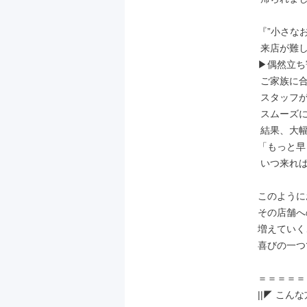
『”小さな
 来店が難しかった”というお客様…』

▶偶然立ち
 ご家族に合ったプランを提案し、

 スタッフが子どもを見守る間に契約も

 スムーズに完了。

 結果、大幅なコスト削減につながり

「もっと早
 いつ来ればいい？」と喜ばれました。

このように
その店舗へ
増えていく
喜びの一つ
＝＝＝＝＝
||◤ こんな