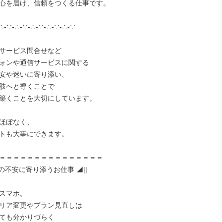
心を届け、信頼をつくる仕事です。

∴-∵-∴-∵-∴-∵-∴-∵-∴-∵

サービス問合せなど

ォンや通信サービスに関する

安や迷いに寄り添い、

肢へと導くことで

築くことを大切にしています。

ほぼなく、

トも大事にできます。

＝＝＝＝＝＝＝＝＝＝＝＝＝＝＝

様の不安に寄り添うお仕事 ◢||

スマホ。

リア変更やプラン見直しは

ても分かりづらく
