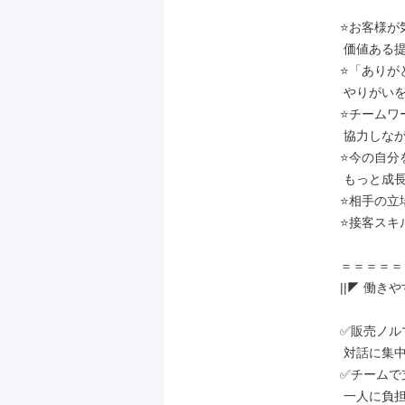
⭐お客様が
 価値ある提案をしていきたい方

⭐「ありが
 やりがいを感じる方

⭐チームワ
 協力しながら働きたい方

⭐今の自分
 もっと成長したい！という方

⭐相手の立
⭐接客スキ
＝＝＝＝＝
||◤ 働き
✅販売ノル
 対話に集中できる環境

✅チームで
 一人に負担が集中しない
