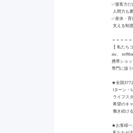
✅接客力だ
 人間力も磨かれる環境

✅産休・育
 支える制度あり

＝＝＝＝＝
【 私たち
au、 soft
携帯ショップ
専門に扱うC
★全国37
 Iターン・Uターンも歓迎。

 ライフスタイルの変化があっても、

 希望のキャリアや勤務地を選んで

 働き続けることが可能です。

★お客様一
 私たちが大切にしているのは、
