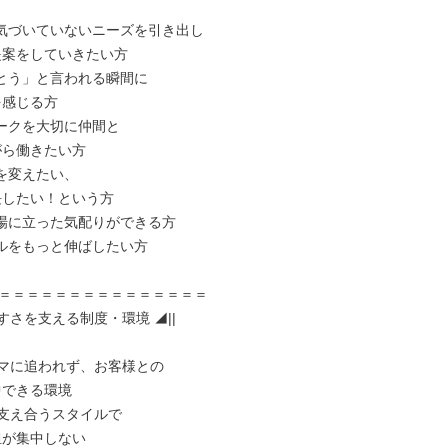
気づいていないニーズを引き出し

とう」と言われる瞬間に

ークを大切に仲間と

を変えたい、

場に立った気配りができる方

ルをもっと伸ばしたい方

＝＝＝＝＝＝＝＝＝＝＝＝＝＝＝

やすさを支える制度・環境 ◢||

マに追われず、お客様との

支え合うスタイルで
