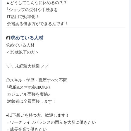
▲どうしてこんなに休めるの？？

└ショップの受付や手続きを

 IT活用で効率化！

 余裕ある働き方ができるんです！
求めている人材
求めている人材

＜39歳以下の方＞

＼＼ 未経験大歓迎 ／／

◎スキル・学歴・職歴すべて不問

└私服&スマホ参加OKの

 カジュアル面接を実施♪

 対象者は全員面接します！

●以下想いを持つ方、歓迎します！

・ワークライフバランスの両立を大切に働きたい

・成長企業で働きたい
