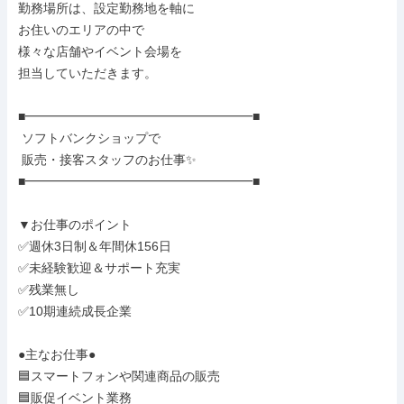
勤務場所は、設定勤務地を軸に

お住いのエリアの中で

様々な店舗やイベント会場を

担当していただきます。

■━━━━━━━━━━━━━━━━━━■

 ソフトバンクショップで

 販売・接客スタッフのお仕事✨

■━━━━━━━━━━━━━━━━━━■

▼お仕事のポイント

✅週休3日制＆年間休156日

✅未経験歓迎＆サポート充実

✅残業無し

✅10期連続成長企業

●主なお仕事●

🟦スマートフォンや関連商品の販売

🟦販促イベント業務
