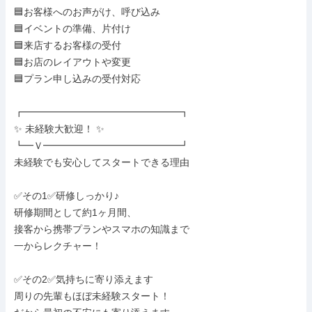
🟦お客様へのお声がけ、呼び込み

🟦イベントの準備、片付け

🟦来店するお客様の受付

🟦お店のレイアウトや変更

🟦プラン申し込みの受付対応

┏━━━━━━━━━━━━━━━━┓

✨ 未経験大歓迎！ ✨

┗━Ｖ━━━━━━━━━━━━━━┛

未経験でも安心してスタートできる理由

✅その1✅研修しっかり♪

研修期間として約1ヶ月間、

接客から携帯プランやスマホの知識まで

一からレクチャー！

✅その2✅気持ちに寄り添えます

周りの先輩もほぼ未経験スタート！
