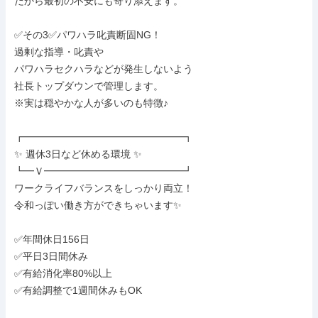
だから最初の不安にも寄り添えます。

✅その3✅パワハラ叱責断固NG！

過剰な指導・叱責や

パワハラセクハラなどが発生しないよう

社長トップダウンで管理します。

※実は穏やかな人が多いのも特徴♪

┏━━━━━━━━━━━━━━━━┓

✨ 週休3日など休める環境 ✨

┗━Ｖ━━━━━━━━━━━━━━┛

ワークライフバランスをしっかり両立！

令和っぽい働き方ができちゃいます✨

✅年間休日156日

✅平日3日間休み

✅有給消化率80%以上

✅有給調整で1週間休みもOK
