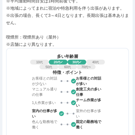
※平均通勤時間目安は1時間前後です。

※地域によってまれに宿泊や特急利用を伴う出張があります。

※出張の場合、長くて3～4日となります。長期出張は基本ありま
せん。

喫煙所：喫煙所あり（屋外）

※店舗により異なります。
多い年齢層
10
20
30
40
代
代
代
代
50
60
70
代
代
代〜
特徴・ポイント
お客様との対話
お客様との対話
が少ない
が多い
マニュアル通り
創意工夫の多い
の仕事
仕事
チーム作業が多
1人作業が多い
い
室内の仕事が多
室外の仕事が多
い
い
色んな勤務地で
固定の勤務地で
働く
働く