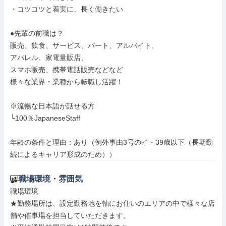
・コツコツと着実に、長く働きたい

●先輩の前職は？

販売、飲食、サービス、パート、アルバイト、

アパレル、家電量販店、

スマホ販売、携帯電話販売などなど

様々な業界・業種から転職し活躍！

※流暢な日本語が話せる方

└100％JapaneseStaff

年齢の条件と理由：あり（例外事由3号のイ・39歳以下（長期勤
続によるキャリア形成のため））
職場環境・雰囲気
職場環境

★勤務場所は、設定勤務地を軸にお住いのエリアの中で様々な店
舗や催事場を担当していただきます。
