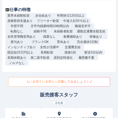
仕事の特徴
業界未経験歓迎
歩合給あり
年間休日120日以上
資格取得支援あり
フリーター歓迎
中途入社50％以上
学歴不問
月平均残業時間20時間以内
職場見学可
転勤なし
経験不問
未経験者歓迎
通勤交通費全額支給
女性管理職登用あり
残業なし
食費補助あり
研修あり
賞与あり
ブランクOK
育休あり
完全週休2日制
インセンティブあり
女性が活躍中
交通費支給
固定給25万円以上
長期歓迎
面接1回
駅近5分以内
長期休暇あり
第二新卒歓迎
原則定時退社
履歴書不要
ノルマなし
いま見ている求人へ応募してみましょう！
販売接客スタッフ
正社員