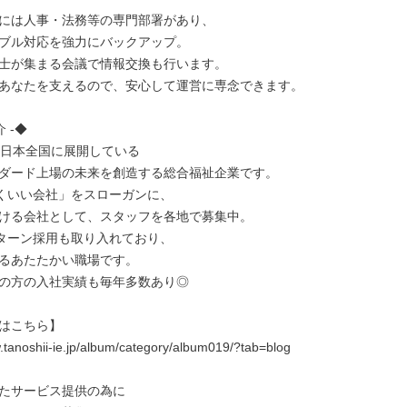
には人事・法務等の専門部署があり、

ブル対応を強力にバックアップ。

士が集まる会議で情報交換も行います。

あなたを支えるので、安心して運営に専念できます。

 -◆

、日本全国に展開している

ダード上場の未来を創造する総合福祉企業です。

続くいい会社」をスローガンに、

ける会社として、スタッフを各地で募集中。

ターン採用も取り入れており、

るあたたかい職場です。

の方の入社実績も毎年多数あり◎

はこちら】

.tanoshii-ie.jp/album/category/album019/?tab=blog

たサービス提供の為に
