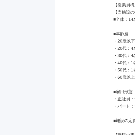
【従業員構
【当施設の
■全体：14
■年齢層

・20歳以下
・20代：4名
・30代：4名
・40代：1名
・50代：1名
・60歳以上
■雇用形態

・正社員：9
・パート：5
■施設の定員