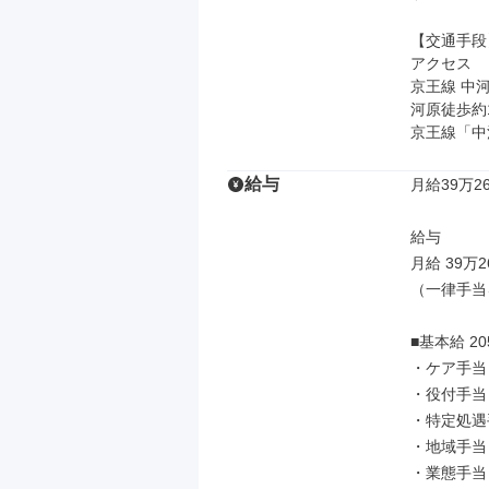
【交通手段】
アクセス

京王線 中
河原徒歩約1
京王線「中
給与
月給39万26
給与

月給 39万2
（一律手当
■基本給 205
・ケア手当 1
・役付手当 5
・特定処遇手当
・地域手当 3
・業態手当 3