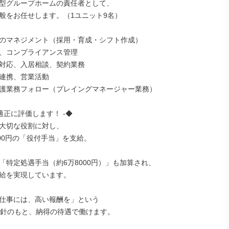
型グループホームの責任者として、

般をお任せします。（1ユニット9名）

のマネジメント（採用・育成・シフト作成）

、コンプライアンス管理

対応、入居相談、契約業務

連携、営業活動

護業務フォロー（プレイングマネージャー業務）

適正に評価します！ -◆

大切な役割に対し、

00円の「役付手当」を支給。

「特定処遇手当（約6万8000円）」も加算され、

給を実現しています。

仕事には、高い報酬を」という

方針のもと、納得の待遇で働けます。
