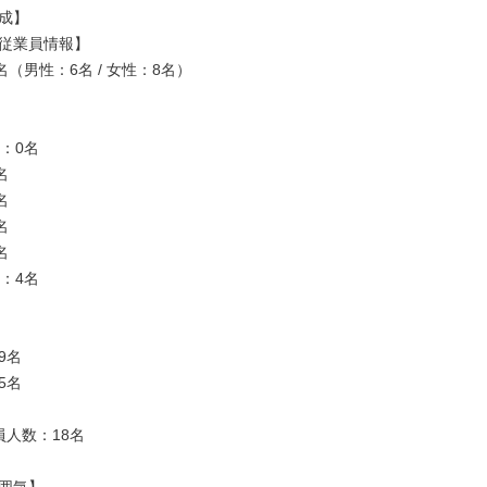
成】

従業員情報】

名（男性：6名 / 女性：8名）

：0名









：4名

名

名

人数：18名
