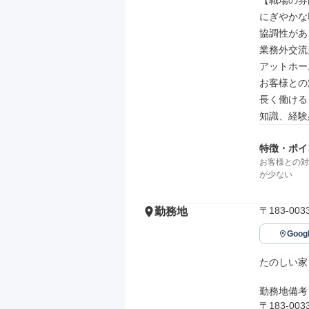
【職場の雰
にぎやかな
協調性がある
業務外交流
アットホーム
お客様との
長く働ける

知識、経験
特徴・ポイ
お客様との対
が少ない
〒183-0
勤務地
Goo
たのしい家
勤務地備考

〒183-0