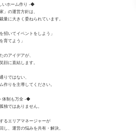
しいホーム作り -◆

家」の運営方針は、

裁量に大きく委ねられています。

を招いてイベントをしよう」

を育てよう」

たのアイデアが、

笑顔に直結します。

通りではない、

ム作りを主導してください。

ト体制も万全 -◆

孤独ではありません。

するエリアマネージャーが

回し、運営の悩みを共有・解決。
