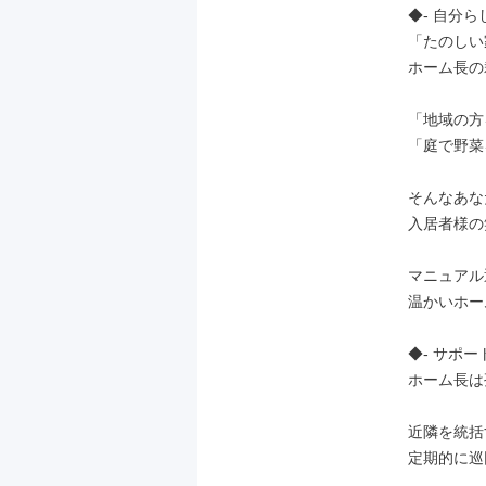
◆- 自分ら
「たのしい
ホーム長の
「地域の方
「庭で野菜
そんなあな
入居者様の
マニュアル
温かいホー
◆- サポー
ホーム長は
近隣を統括
定期的に巡