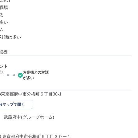
囲気】

職場



多い



対話は多い

必要
ント
話
お客様との対話
が多い
033東京都府中市分梅町５丁目30-1
gleマップで開く
　武蔵府中(グループホーム)

033 東京都府中市分梅町５丁目３０ー１
