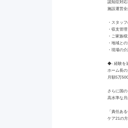
認知症対応
施設運営全
・スタッフ
・収支管理
・ご家族様
・地域との
・現場の介
◆- 経験を
ホーム長の
月額5万50
さらに国の
高水準な月
「責任ある
ケア21の