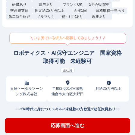
研修あり
賞与あり
ブランクOK
女性が活躍中
交通費支給
固定給25万円以上
面接1回
資格取得手当あり
第二新卒歓迎
ノルマなし
寮・社宅あり
送迎あり
いま見ている求人へ応募してみましょう！
ロボティクス・AI保守エンジニア 国家資格
取得可能 未経験可
正社員
日研トータルソーシ
〒982-0014宮城県
月給25万円以上
ング株式会社
仙台市太白区大野田
✅AI時代に身につくスキル✅未経験の方歓迎✅赴任旅費あり
応募画面へ進む