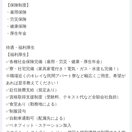
【保険制度】

・雇用保険

・労災保険

・健康保険

・厚生年金

待遇・福利厚生

【福利厚生】

✅各種社会保険完備（雇用・労災・健康・厚生年金）

✅寮・社宅完備（家具家電付き！電気・ガス・水道も完備！）

※職場近くのキレイな民間アパート寮など幅広くご用意。希望が
あれば是非教えてください！

✅赴任旅費支給（規定あり）

✅資格取得支援制度（受験料、テキスト代など全額会社負担）

✅食堂あり（勤務地による）

✅制服貸与

✅自動車通勤可（配属先による）

✅ベネフィット・ステーション加入
