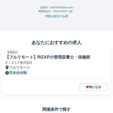
原稿ID：
9c637f043d5aeb9c
掲載開始日：
2026/05/29（金）
問題を報告する
あなたにおすすめの求人
業務委託
【フルリモート】RIZAPの管理栄養士・保健師
ＲＩＺＡＰ株式会社
フルリモート
完全歩合制
気になる
関連条件で探す