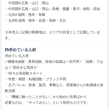
・中四国A 広島・山口・岡山

・中四国B 広島・山口・岡山・島根・愛媛・香川・徳島・高知

・九州A 福岡・熊本・長﨑

・九州B 福岡・熊本・佐賀・長崎・大分

※本求人に記載の勤務地は、エリアの目安として記載していま
す。
求めている人材
求めている人材

✅職種未経験・業界経験、技術の知識は一切不問！「経験」では
なく“前向きな気持ち”

・95％が未経験スタート

・学歴・職歴・転職回数・ブランク不問

・元アパレル、飲食、販売、事務など、異業種からの転職者が多
数活躍

・「機械に触ったことがない」から始めた先輩ばかり

必要なのは、「やってみたい」という気持ちだけです。
