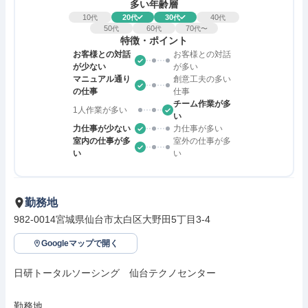
多い年齢層
10
20
30
40
代
代
代
代
50
60
70
代
代
代〜
特徴・ポイント
お客様との対話
お客様との対話
が少ない
が多い
マニュアル通り
創意工夫の多い
の仕事
仕事
チーム作業が多
1人作業が多い
い
力仕事が少ない
力仕事が多い
室内の仕事が多
室外の仕事が多
い
い
勤務地
982-0014宮城県仙台市太白区大野田5丁目3-4
Googleマップで開く
日研トータルソーシング　仙台テクノセンター

勤務地
