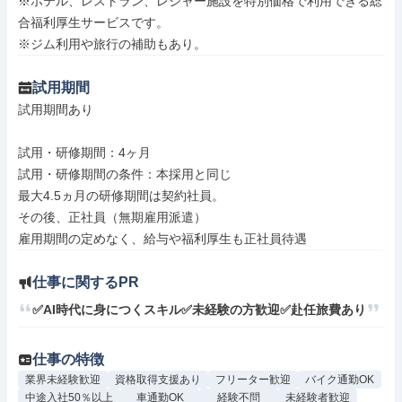
※ホテル、レストラン、レジャー施設を特別価格で利用できる総
合福利厚生サービスです。

※ジム利用や旅行の補助もあり。
試用期間
試用期間あり

試用・研修期間：4ヶ月

試用・研修期間の条件：本採用と同じ

最大4.5ヵ月の研修期間は契約社員。

その後、正社員（無期雇用派遣）

仕事に関するPR
✅AI時代に身につくスキル✅未経験の方歓迎✅赴任旅費あり
仕事の特徴
業界未経験歓迎
資格取得支援あり
フリーター歓迎
バイク通勤OK
中途入社50％以上
車通勤OK
経験不問
未経験者歓迎