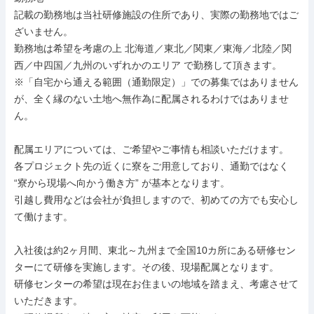
記載の勤務地は当社研修施設の住所であり、実際の勤務地ではご
ざいません。

勤務地は希望を考慮の上 北海道／東北／関東／東海／北陸／関
西／中四国／九州のいずれかのエリア で勤務して頂きます。

※「自宅から通える範囲（通勤限定）」での募集ではありません
が、全く縁のない土地へ無作為に配属されるわけではありませ
ん。

配属エリアについては、ご希望やご事情も相談いただけます。

各プロジェクト先の近くに寮をご用意しており、通勤ではなく 
“寮から現場へ向かう働き方” が基本となります。

引越し費用などは会社が負担しますので、初めての方でも安心し
て働けます。

入社後は約2ヶ月間、東北～九州まで全国10カ所にある研修セン
ターにて研修を実施します。その後、現場配属となります。

研修センターの希望は現在お住まいの地域を踏まえ、考慮させて
いただきます。
