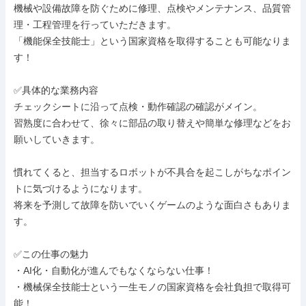
機械や設備故障を防ぐために修理、点検やメンテナンス、品質管
理・工程管理を行っていただきます。

「機能保全技能士」という国家資格を取得することも可能なりま
す！

✅具体的な業務内容

チェックシートに沿って点検・動作確認の確認がメイン。

習熟度に合わせて、徐々に部品の取り替えや簡単な修理などをお
願いしていきます。

慣れてくると、担当するロボットが不具合を起こしがちなポイン
トに気づけるようになります。

将来を予測して故障を防いでいくゲームのような面白さもありま
す。

✅この仕事の魅力

・AI化・自動化が進んでもなくならない仕事！

・機械保全技能士という一生モノの国家資格を会社負担で取得可
能！
