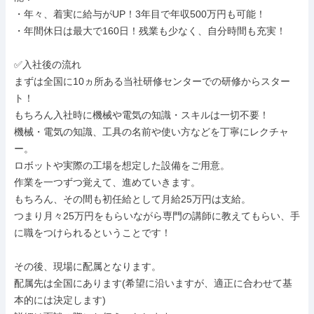
・年々、着実に給与がUP！3年目で年収500万円も可能！

・年間休日は最大で160日！残業も少なく、自分時間も充実！

✅入社後の流れ

まずは全国に10ヵ所ある当社研修センターでの研修からスター
ト！

もちろん入社時に機械や電気の知識・スキルは一切不要！

機械・電気の知識、工具の名前や使い方などを丁寧にレクチャ
ー。

ロボットや実際の工場を想定した設備をご用意。

作業を一つずつ覚えて、進めていきます。

もちろん、その間も初任給として月給25万円は支給。

つまり月々25万円をもらいながら専門の講師に教えてもらい、手
に職をつけられるということです！

その後、現場に配属となります。

配属先は全国にあります(希望に沿いますが、適正に合わせて基
本的には決定します)
