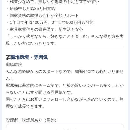
・残業少なめで、推し活や趣味の予定も立てやすい

・研修中も月給25万円支給

・国家資格の取得も会社が全額サポート

・1年目で年収400万円、3年目で500万円も可能

・家具家電付きの寮完備で、新生活も安心

「しっかり稼ぎながら、好きなことも楽しむ」そんな働き方を実
現したい方にぴったりです。
職場環境・雰囲気
職場環境

みんな未経験からのスタートなので、知識ゼロでも心配いりませ
ん！

配属先は基本的にチーム制で、年齢の近いメンバーも多く、わか
らないことはすぐ聞ける雰囲気です。

困ったときはお互いにフォローし合いながら進めていくので、無
理なく成長できます。

喫煙所：喫煙所あり（屋外）