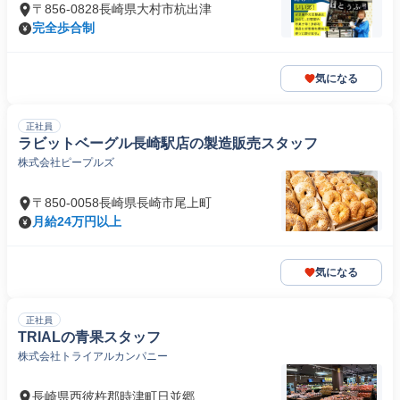
〒856-0828長崎県大村市杭出津
完全歩合制
気になる
正社員
ラビットベーグル長崎駅店の製造販売スタッフ
株式会社ピープルズ
〒850-0058長崎県長崎市尾上町
月給24万円以上
気になる
正社員
TRIALの青果スタッフ
株式会社トライアルカンパニー
長崎県西彼杵郡時津町日並郷