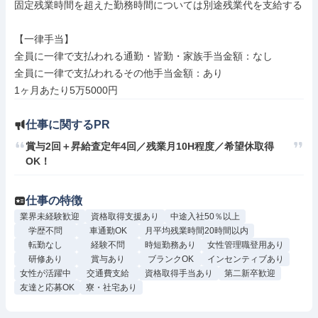
固定残業時間を超えた勤務時間については別途残業代を支給する

【一律手当】

全員に一律で支払われる通勤・皆勤・家族手当金額：なし

全員に一律で支払われるその他手当金額：あり

仕事に関するPR
賞与2回＋昇給査定年4回／残業月10H程度／希望休取得
OK！
仕事の特徴
業界未経験歓迎
資格取得支援あり
中途入社50％以上
学歴不問
車通勤OK
月平均残業時間20時間以内
転勤なし
経験不問
時短勤務あり
女性管理職登用あり
研修あり
賞与あり
ブランクOK
インセンティブあり
女性が活躍中
交通費支給
資格取得手当あり
第二新卒歓迎
友達と応募OK
寮・社宅あり