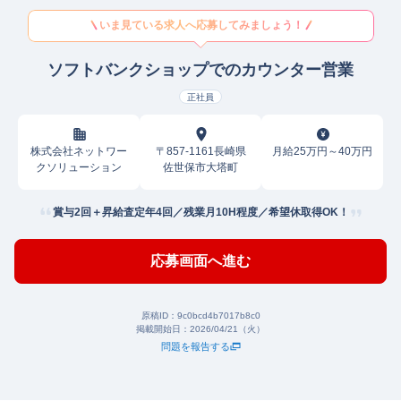
いま見ている求人へ応募してみましょう！
ソフトバンクショップでのカウンター営業
正社員
株式会社ネットワー
〒857-1161長崎県
月給25万円～40万円
クソリューション
佐世保市大塔町
賞与2回＋昇給査定年4回／残業月10H程度／希望休取得OK！
応募画面へ進む
原稿ID：
9c0bcd4b7017b8c0
掲載開始日：
2026/04/21（火）
問題を報告する