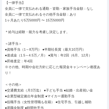
【一律手当】

全員に一律で支払われる通勤・皆勤・家族手当金額：なし

全員に一律で支払われるその他手当金額：あり

1ヶ月あたり5万5000円 〜 15万5000円

＊給与は経験・能力を考慮し決定します。

＜諸手当＞

●資格手当（1～8万円） ●半期社長賞（最大10万円）

●達成金（1.5～4.5万／月） ●賞与：年2回（6月、12月）

●昇格査定：年4回

※その他、時期や会社方針に応じた報奨金キャンペーン都度あ
り！

＜その他＞

●交通費支給（月3万迄） ●子ども手当 ●結婚・出産祝い⾦

●企業型確定拠出年⾦制度 ●マイカー通勤手当

●役職⼿当（⼥性管理職も在籍） ●住宅⼿当、引越し補助

●退職金制度 ●時間外手当
