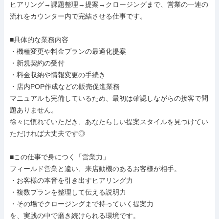
ヒアリング→課題整理→提案→クロージングまで、営業の一連の
流れをカウンター内で完結させる仕事です。

■具体的な業務内容

・機種変更や料金プランの最適化提案

・新規契約の受付

・料金収納や情報変更の手続き

・店内POP作成などの販売促進業務

マニュアルも完備しているため、最初は確認しながらの接客で問
題ありません。

徐々に慣れていただき、あなたらしい提案スタイルを見つけてい
ただければ大丈夫です◎

■この仕事で身につく「営業力」

フィールド営業と違い、来店動機のあるお客様が相手。

・お客様の本音を引き出すヒアリング力

・複数プランを整理して伝える説明力

・その場でクロージングまで持っていく提案力

を、実践の中で磨き続けられる環境です。
