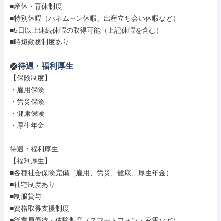
■産休・育休制度

■特別休暇（ハネムーン休暇、出産立ち会い休暇など）

■5日以上連続休暇の取得可能（上記休暇を含む）

■時短勤務制度あり
待遇・福利厚生
【保険制度】

・雇用保険

・労災保険

・健康保険

・厚生年金

待遇・福利厚生

【福利厚生】

■各種社会保険完備（雇⽤、労災、健康、厚⽣年⾦）

■社宅制度あり

■制服貸与

■資格取得⽀援制度

■従業員優待・体験制度（スマートフォン・家電など）
