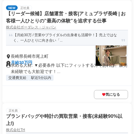
NEW
正社員
【リーダー候補】店舗運営・接客|アミュプラザ長崎 | お
客様一人ひとりの"最高の体験"を追求する仕事
株式会社ボーダレス・ジャパン
【月給30万 / 営業やブライダルの出身者も活躍中！】売上ではな
く、一人ひとりに向き合い「...
長崎県長崎市尾上町
月給30万円
求める人材: ▼必要条件 以下にフィットする方であれば、販売
未経験でも大歓迎です！...
交通費支給
駅近5分以内
気になる
正社員
ブランドバッグや時計の買取営業・接客(未経験90%以
上!)
株式会社TH