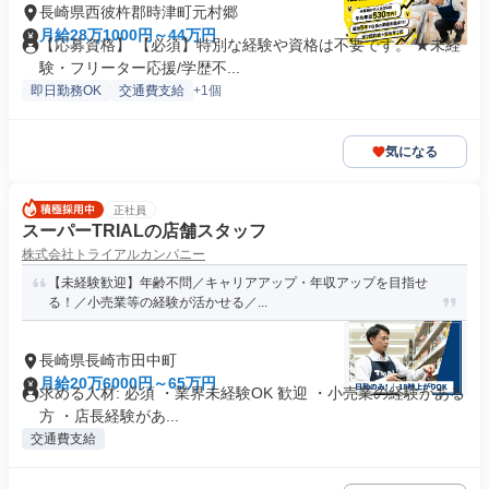
長崎県西彼杵郡時津町元村郷
月給28万1000円～44万円
【応募資格】 【必須】特別な経験や資格は不要です。 ★未経
験・フリーター応援/学歴不...
即日勤務OK
交通費支給
+1個
気になる
正社員
スーパーTRIALの店舗スタッフ
株式会社トライアルカンパニー
【未経験歓迎】年齢不問／キャリアアップ・年収アップを目指せ
る！／小売業等の経験が活かせる／...
長崎県長崎市田中町
月給20万6000円～65万円
求める人材: 必須 ・業界未経験OK 歓迎 ・小売業の経験がある
方 ・店長経験があ...
交通費支給