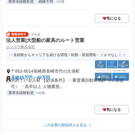
業界未経験歓迎
経験不問
+12個
気になる
正社員
法人営業|大型船の家具のルート営業
シンコウ株式会社
未経験からキャリアを築ける環境！転勤・新規開拓・ノルマなし！
〒852-8014長崎県長崎市竹の久保町
月給25万円～40万円
求めている人材 【必須条件】 ・要普通自動車免許（AT限定
可） ・高卒以上 人物重視...
業界未経験歓迎
+20個
気になる
この企業の類似求人を見る