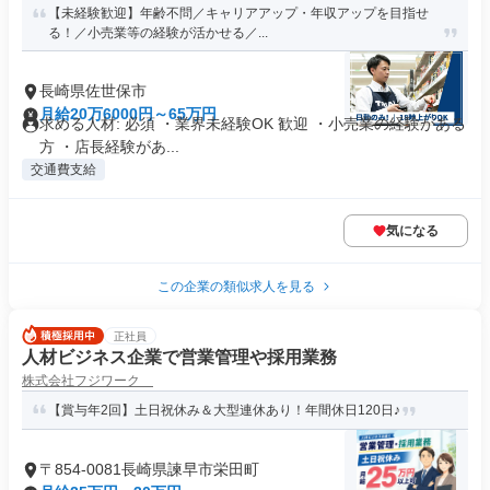
【未経験歓迎】年齢不問／キャリアアップ・年収アップを目指せ
る！／小売業等の経験が活かせる／...
長崎県佐世保市
月給20万6000円～65万円
求める人材: 必須 ・業界未経験OK 歓迎 ・小売業の経験がある
方 ・店長経験があ...
交通費支給
気になる
この企業の類似求人を見る
正社員
人材ビジネス企業で営業管理や採用業務
株式会社フジワーク
【賞与年2回】土日祝休み＆大型連休あり！年間休日120日♪
〒854-0081長崎県諫早市栄田町