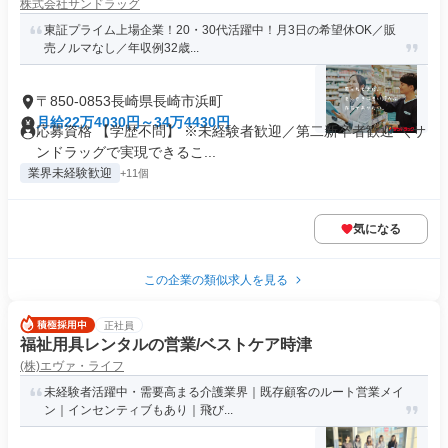
株式会社サンドラッグ
東証プライム上場企業！20・30代活躍中！月3日の希望休OK／販
売ノルマなし／年収例32歳...
〒850-0853長崎県長崎市浜町
月給22万4030円～34万4430円
応募資格 【学歴不問】 ※未経験者歓迎／第二新卒者歓迎 ＼サ
ンドラッグで実現できるこ...
業界未経験歓迎
+11個
気になる
この企業の類似求人を見る
正社員
福祉用具レンタルの営業/ベストケア時津
(株)エヴァ・ライフ
未経験者活躍中・需要高まる介護業界｜既存顧客のルート営業メイ
ン｜インセンティブもあり｜飛び...