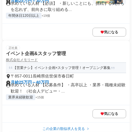
月給25万円～30万円
求めている人材 【必須】 ・新しいことにも、挑戦する気持ち
を忘れず、前向きに取り組める...
年間休日120日以上
+19個
気になる
正社員
イベント企画&スタッフ管理
株式会社メモリード
【営業ナシ】イベント企画×スタッフ管理！オープニング募集
〒857-0011長崎県佐世保市春日町
月給25万円～40万円
求めている人材 【応募条件】 ・高卒以上 ・業界・職種未経験
歓迎！ （社会人デビュー・...
業界未経験歓迎
+15個
気になる
この企業の類似求人を見る