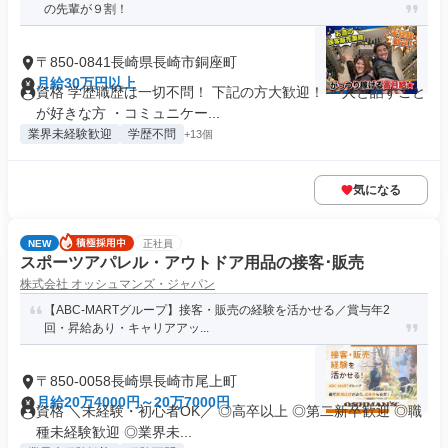
の先輩が９割！
〒850-0841長崎県長崎市銅座町
月給30万円以上
資格 学歴職歴は一切不問！ 下記の方大歓迎！ ・人と話すこと
が好きな方 ・コミュニケー...
業界未経験歓迎
学歴不問
+13個
気になる
NEW
正社員
スポーツアパレル・アウトドア用品の接客･販売
株式会社 オッシュマンズ・ジャパン
【ABC-MARTグループ】接客・販売の経験を活かせる／賞与年2
回・昇給あり・キャリアアッ...
〒850-0058長崎県長崎市尾上町
月給20万4000円～20万7000円
資格 ＼未経験・初心者OK／ ◎高卒以上 ◎第二新卒歓迎 ◎職
種未経験歓迎 ◎業界未...