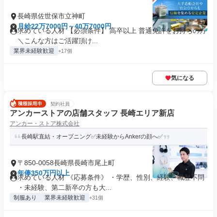
長崎県佐世保市立神町
月給22万7000円～40万7000円
求めている人材 【必須条件】 高卒以上 普通免許をお持ちの方
＼こんな方はご活躍頂け...
業界未経験歓迎
+17個
気になる
契約社員
アンカーストアの店舗スタッフ 長崎エリア新店
アンカー・ストア株式会社
長崎駅直結・オープニング✅未経験からAnkerの顔へ✅
〒850-0058長崎県長崎市尾上町
年俸350万円以上
求めている人材 《応募条件》 ・学歴、性別、経験、職歴不問
・未経験、第二新卒の方も大...
制服あり
業界未経験歓迎
+31個