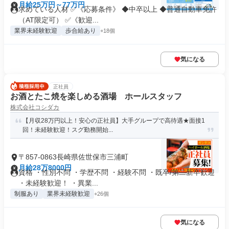
月給25万円～77万円
求めている人材 ✅《応募条件》 ◆中卒以上 ◆普通自動車免許
（AT限定可） ✅《歓迎...
業界未経験歓迎
歩合給あり
+18個
気になる
正社員
お酒とたこ焼を楽しめる酒場 ホールスタッフ
株式会社コシダカ
【月収28万円以上！安心の正社員】大手グループで高待遇★面接1
回！未経験歓迎！スグ勤務開始...
〒857-0863長崎県佐世保市三浦町
月給28万8000円
資格 ・性別不問 ・学歴不問 ・経験不問 ・既卒/第二新卒歓迎
・未経験歓迎！ ・異業...
制服あり
業界未経験歓迎
+26個
気になる