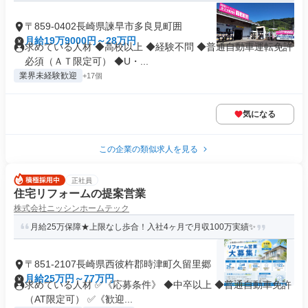
〒859-0402長崎県諫早市多良見町囲
月給19万9000円～28万円
求めている人材 ◆高校以上 ◆経験不問 ◆普通自動車運転免許
必須（ＡＴ限定可） ◆U・...
業界未経験歓迎
+17個
気になる
この企業の類似求人を見る
正社員
住宅リフォームの提案営業
株式会社ニッシンホームテック
月給25万保障★上限なし歩合！入社4ヶ月で月収100万実績✨
〒851-2107長崎県西彼杵郡時津町久留里郷
月給25万円～77万円
求めている人材 ✅《応募条件》 ◆中卒以上 ◆普通自動車免許
（AT限定可） ✅《歓迎...