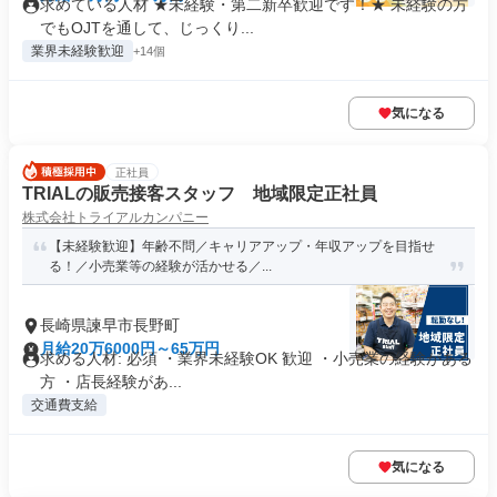
求めている人材 ★未経験・第二新卒歓迎です！★ 未経験の方
でもOJTを通して、じっくり...
業界未経験歓迎
+14個
気になる
正社員
TRIALの販売接客スタッフ 地域限定正社員
株式会社トライアルカンパニー
【未経験歓迎】年齢不問／キャリアアップ・年収アップを目指せ
る！／小売業等の経験が活かせる／...
長崎県諫早市長野町
月給20万6000円～65万円
求める人材: 必須 ・業界未経験OK 歓迎 ・小売業の経験がある
方 ・店長経験があ...
交通費支給
気になる