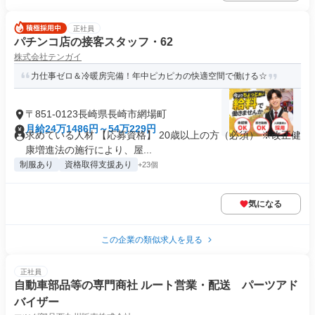
正社員
パチンコ店の接客スタッフ・62
株式会社テンガイ
力仕事ゼロ＆冷暖房完備！年中ピカピカの快適空間で働ける☆
〒851-0123長崎県長崎市網場町
月給24万1486円～54万229円
求めている人材 【応募資格】 20歳以上の方（必須） ※改正健
康増進法の施行により、屋...
制服あり
資格取得支援あり
+23個
気になる
この企業の類似求人を見る
正社員
自動車部品等の専門商社 ルート営業・配送 パーツアド
バイザー