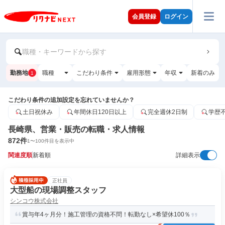
会員登録
ログイン
職種・キーワードから探す
勤務地
職種
こだわり条件
雇用形態
年収
新着のみ
1
こだわり条件の追加設定を忘れていませんか？
土日祝休み
年間休日120日以上
完全週休2日制
学歴
長崎県、営業・販売の転職・求人情報
872
件
1
〜
100
件目を表示中
関連度順
新着順
詳細表示
正社員
大型船の現場調整スタッフ
シンコウ株式会社
賞与年4ヶ月分！施工管理の資格不問！転勤なし×希望休100％