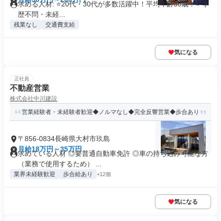
求める人材: ⭐️20代・30代が多数活躍中！平均年齢30歳！⭐️ 学
歴不問・未経...
残業なし
交通費支給
気になる
正社員
不動産営業
株式会社中川建設
営業経験者・未経験者歓迎◆ノルマなし◆完全反響営業◆歩合あり
〒856-0834長崎県大村市玖島
月給18万円～35万円
求めている人材 ◎要普通自動車免許 ◎車の持ち込み可能な方
（業務で使用するため） ...
業界未経験歓迎
歩合給あり
+12個
気になる