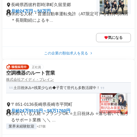
長崎県西彼杵郡時津町久留里郷
月給24万円～50万円
求める人材: * 普通自動車運転免許（AT限定可）をお持ちの方
＊長期勤続によるキ...
気になる
この企業の類似求人を見る
正社員
空調機器のルート営業
株式会社アイディ・ブレイン
土日祝休み×残業少なめ◆子育て世代も多数活躍中！
〒851-0136長崎県長崎市平間町
月給24万9515円～58万1760円
求めている人材 ⭐ブランクOK ⭐土日祝休み ⭐落ち着いて働け
るサポート業務 ＼＼ ...
業界未経験歓迎
+27個