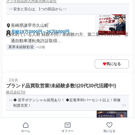
マツダ部品西九州販売株式会社
安全と安心は、1つの部品から
長崎県諫早市久山町
月給19万3000円～26万6000円
求めている人材 経験不問 / 未経験の方、第二新卒の方OK。 普
通自動車運転免許証取得...
業界未経験歓迎
+12個
気になる
正社員
ブランド品買取営業!未経験多数!(20代30代活躍中!)
株式会社TH
◆ 若手ポテンシャル採用あり！ ◆定着率90パーセント以上！研修
制度充実！
長崎県諫早市貝津町
月給30万円～200万円
求める人材: ＼未経験・第二新卒歓迎！人柄＆意欲重視の採用
ホーム
オファー
気になる