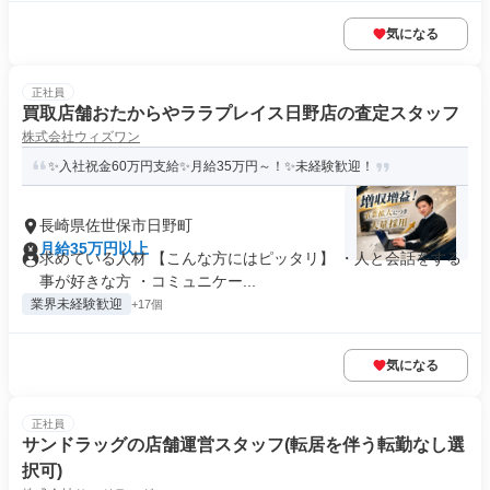
気になる
正社員
買取店舗おたからやララプレイス日野店の査定スタッフ
株式会社ウィズワン
✨入社祝金60万円支給✨月給35万円～！✨未経験歓迎！
長崎県佐世保市日野町
月給35万円以上
求めている人材 【こんな方にはピッタリ】 ・人と会話をする
事が好きな方 ・コミュニケー...
業界未経験歓迎
+17個
気になる
正社員
サンドラッグの店舗運営スタッフ(転居を伴う転勤なし選
択可)