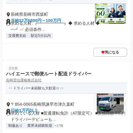
長崎県長崎市西坂町
月給22万6800円～100万円
求める人材: ┏━━━━━━┓ ◆ 求める人材 ◆ ┗━━━━━
━┛ ✅ 必須条件...
交通費支給
駅近5分以内
気になる
正社員
ハイエースで郵便ルート配送ドライバー
長崎雲仙運輸株式会社
ドライバー未経験も大歓迎☆
〒854-0065長崎県諫早市津久葉町
日給1万円以上
求めている人材 ■普通運転免許（AT限定可） ■実務経験不問！
ドライバーデビューも...
制服あり
業界未経験歓迎
+17個