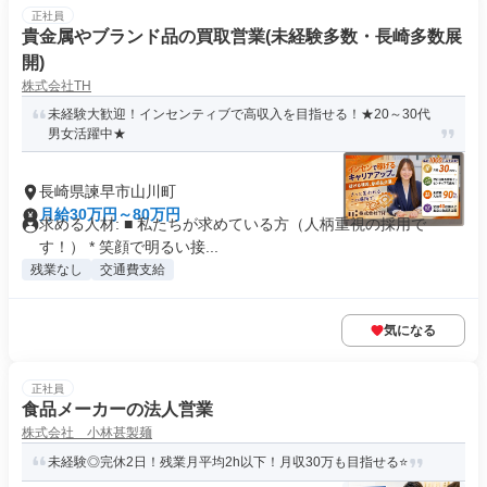
正社員
貴金属やブランド品の買取営業(未経験多数・長崎多数展
開)
株式会社TH
未経験大歓迎！インセンティブで高収入を目指せる！★20～30代
男女活躍中★
長崎県諫早市山川町
月給30万円～80万円
求める人材: ■ 私たちが求めている方（人柄重視の採用で
す！） * 笑顔で明るい接...
残業なし
交通費支給
気になる
正社員
食品メーカーの法人営業
株式会社 小林甚製麺
未経験◎完休2日！残業月平均2h以下！月収30万も目指せる⭐