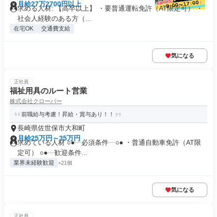
月給27万2700円以上
求める人材: 【高卒以上】 ・要普通運転免許（AT限定可） ・
社会人経験のある方（...
在宅OK
交通費支給
気になる
正社員
福祉用具のルート営業
株式会社クローバー
前職給与考慮！昇給・賞与あり！！
長崎県佐世保市大和町
月給25万円～35万円
求めている人材 ○●┈必須条件┈○● ・普通自動車免許（AT限
定可） ○●┈歓迎条件...
業界未経験歓迎
+21個
気になる
正社員