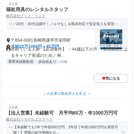
正社員
福祉用具のレンタルスタッフ
株式会社グット・リンク
✅20代・30代活躍中！ノルマなし＆既存対応で安定収入を実現
〒854-0081長崎県諫早市栄田町
月給23万1000円～45万円
求めている人材 【必須条件】 ・44歳以下の方 （長期勤続によ
るキャリア形成のため／例...
業界未経験歓迎
歩合給あり
+20個
気になる
この企業の類似求人を見る
正社員
【法人営業】未経験可 月平均60万・年1000万円可
株式会社リモデルエステート
【未経験でも1年で年収600万円、2年目で年収1000万円を実現可
能！】実際の給与明細を公...