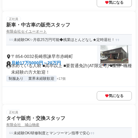
気になる
正社員
新車・中古車の販売スタッフ
有限会社セイユーオート
未経験OK✨月収25万円可能◆残業ほとんどなし★定時退社！
〒854-0032長崎県諫早市赤崎町
月給17万5000円～20万円
求めている人材 ■高卒以上 ■要普通免許(AT限定可) ■業界･職種
未経験の方大歓迎！
制服あり
業界未経験歓迎
+17個
気になる
正社員
タイヤ販売・交換スタッフ
有限会社 城山物産
未経験OK/研修制度とマンツーマン指導で安心