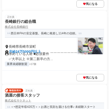
気になる
正社員
長崎銀行の総合職
株式会社長崎銀行
西日本FHの安定基盤。長崎に根差し114年の信頼。
長崎県長崎市栄町
月給24万5000円以上
求めている人材 ■必須要件 ￣￣￣￣￣￣￣￣￣￣￣￣￣￣￣
✅大卒以上 ※第二新卒の方...
業界未経験歓迎
+17個
気になる
正社員
酒屋の接客スタッフ
株式会社サケネット
＜<想定年収420万＞＞お酒と笑顔を届ける仕事♪ 未経験スタート