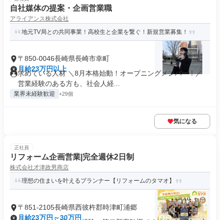
自社媒体の提案・企画営業職
アライアンス株式会社
地元TV局との共同事業！高校生と企業を繋ぐ！新規営業募集！
〒850-0046長崎県長崎市幸町
月給23万円以上
求めている人材 ＼8月本格始動！オープニングメンバー！／
営業経験のある方も、社会人経...
業界未経験歓迎
+29個
気になる
正社員
リフォーム企画営業|完全週休2日制
株式会社才津政男商店
理想の住まいを叶えるプランナー【リフォームのタマオ】
〒851-2105長崎県西彼杵郡時津町浦郷
月給23万円～30万円