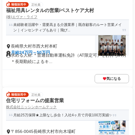
正社員
福祉用具レンタルの営業/ベストケア大村
(株)エヴァ・ライフ
未経験者活躍中・需要高まる介護業界｜既存顧客のルート営業メイ
ン｜インセンティブもあり｜飛び...
長崎県大村市西大村本町
月給24万円～50万円
求める人材: * 普通自動車運転免許（AT限定可）をお持ちの方
＊長期勤続によるキ...
気になる
正社員
住宅リフォームの提案営業
株式会社ニッシンホームテック
月給25万保障★上限なし歩合！入社4ヶ月で月収100万実績✨
〒856-0045長崎県大村市向木場町