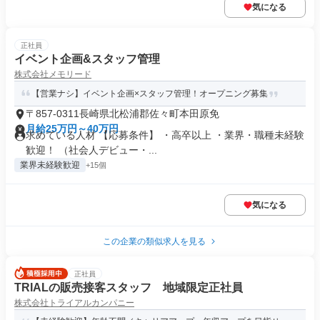
気になる
正社員
イベント企画&スタッフ管理
株式会社メモリード
【営業ナシ】イベント企画×スタッフ管理！オープニング募集
〒857-0311長崎県北松浦郡佐々町本田原免
月給25万円～40万円
求めている人材 【応募条件】 ・高卒以上 ・業界・職種未経験
歓迎！ （社会人デビュー・...
業界未経験歓迎
+15個
気になる
この企業の類似求人を見る
正社員
TRIALの販売接客スタッフ 地域限定正社員
株式会社トライアルカンパニー