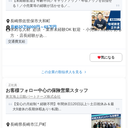
【未経験歓迎】年齢不問／キャリアアップ・年収アップを目指せ
る！／小売業等の経験が活かせる／...
長崎県佐世保市大和町
月給20万6000円～65万円
求める人材: 必須 ・業界未経験OK 歓迎 ・小売業の経験がある
方 ・店長経験があ...
交通費支給
気になる
この企業の類似求人を見る
正社員
お客様フォロー中心の保険営業スタッフ
東京海上日動パートナーズ株式会社
【安心の月給制＊経験不問】年間休日120日以上✨土日祝休み＆最
大9連休の長期休暇あり✨転勤...
長崎県長崎市江戸町