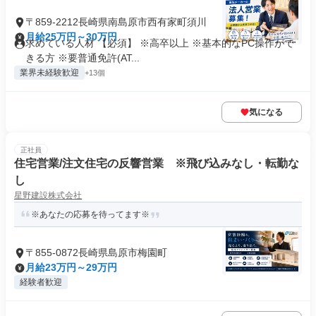
〒859-2212長崎県南島原市西有家町須川
月給25万円～30万円
求めている人材 【必須】 ※高卒以上 ※基本的なPC操作がで
きる方 ※要普通免許(AT...
業界未経験歓迎
+13個
気になる
正社員
住宅営業/注文住宅の反響営業 ※飛び込みなし・転勤な
し
星野建設株式会社
※あなたの応募を待ってます※
〒855-0872長崎県島原市梅園町
月給23万円～29万円
経験者歓迎