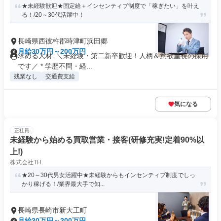
★未経験歓迎★固定給＋インセンティブ制度で「稼ぎたい」を叶え
る！/20～30代活躍中！
長崎県西彼杵郡時津町浜田郷
月給30万円～200万円
求める人材: ＼未経験・第二新卒歓迎！人柄＆意欲重視の採用
です／ * 学歴不問・経...
残業なし
交通費支給
気になる
正社員
未経験から始める買取営業・接客(研修充実!定着90%以
上!)
株式会社TH
★20～30代男女活躍中★未経験からもインセンティブ制度でしっ
かり稼げる！/業界最大手で知...
長崎県長崎市新大工町
月給30万円～200万円