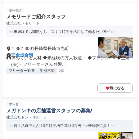
業務委託
メモリードご紹介スタッフ
株式会社メモリード
未経験でも問題なし！スキマ時間を活用して働きたい方✅
〒852-8001長崎県長崎市光町
完全歩合制
求めている人材 ◆未経験の方大歓迎！ ◆ブランクOK ◆主婦
(夫)・フリーターさん歓迎...
フリーター歓迎
学歴不問
+2個
気になる
正社員
メガドンキの店舗運営スタッフの募集!
株式会社ドン・キホーテ
若手活躍中✨入社3年目平均年収530万円！✨未経験応援！