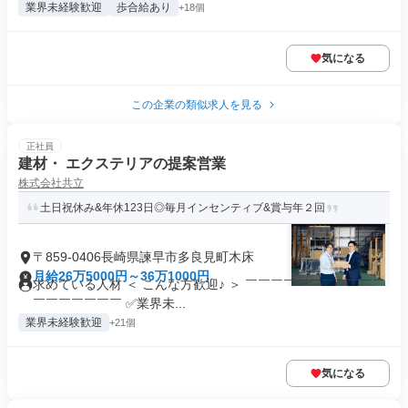
業界未経験歓迎
歩合給あり
+18個
気になる
この企業の類似求人を見る
正社員
建材・ エクステリアの提案営業
株式会社共立
土日祝休み&年休123日◎毎月インセンティブ&賞与年２回
〒859-0406長崎県諫早市多良見町木床
月給26万5000円～36万1000円
求めている人材 ＜ こんな方歓迎♪ ＞ ￣￣￣￣￣￣￣￣￣￣￣
￣￣￣￣￣￣￣ ✅業界未...
業界未経験歓迎
+21個
気になる