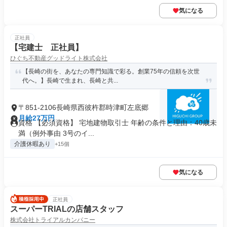
気になる
正社員
【宅建士 正社員】
ひぐち不動産グッドライト株式会社
【長崎の街を、あなたの専門知識で彩る。創業75年の信頼を次世
代へ。】長崎で生まれ、長崎と共...
〒851-2106長崎県西彼杵郡時津町左底郷
月給27万円
資格 【必須資格】 宅地建物取引士 年齢の条件と理由：40歳未
満（例外事由 3号のイ...
介護休暇あり
+15個
気になる
正社員
スーパーTRIALの店舗スタッフ
株式会社トライアルカンパニー