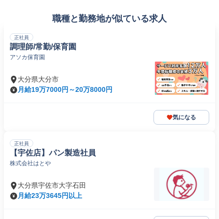
職種と勤務地が似ている求人
正社員
調理師/常勤/保育園
アソカ保育園
大分県大分市
月給19万7000円～20万8000円
気になる
正社員
【宇佐店】パン製造社員
株式会社はとや
大分県宇佐市大字石田
月給23万3645円以上