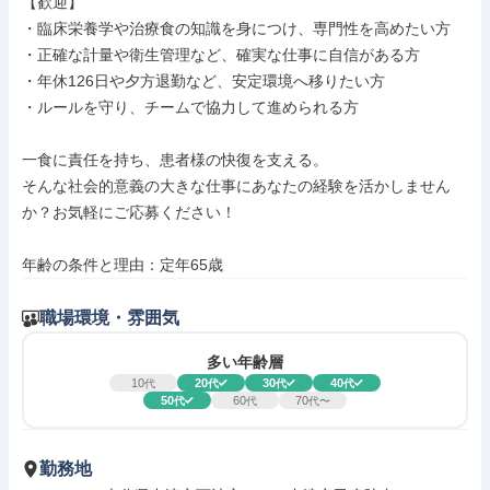
【歓迎】

・臨床栄養学や治療食の知識を身につけ、専門性を高めたい方

・正確な計量や衛生管理など、確実な仕事に自信がある方

・年休126日や夕方退勤など、安定環境へ移りたい方

・ルールを守り、チームで協力して進められる方

一食に責任を持ち、患者様の快復を支える。

そんな社会的意義の大きな仕事にあなたの経験を活かしません
か？お気軽にご応募ください！

年齢の条件と理由：定年65歳
職場環境・雰囲気
多い年齢層
10
20
30
40
代
代
代
代
50
60
70
代
代
代〜
勤務地