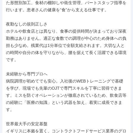
た形態別加工、食材の棚卸しや衛生管理、パートスタッフ指導を
行います。患者さんの健康を“食”から支える仕事です。

夜勤なしの規則正しさ

ホテルや飲食店とは異なり、食事の提供時間が決まっており深夜
勤務はありません。適正な食数での調理が中心のため身体への負
担も少なめ。残業代は1分単位で全額支給されます。大切な人と
の時間や自分の体を守りながら、腰を据えて長く活躍できる環境
です。

未経験から専門プロへ

病院調理が初めてでも安心。入社後のWEBトレーニングで基礎
を学び、現場でも先輩のOJTで専門スキルを丁寧に習得できま
す。ミスを防ぐオペレーションが徹底されているため、飲食店等
の経験に「医療の知識」という武器を加え、着実に成長できま
す。

世界最大手の安定基盤

イギリスに本拠を置く、コントラクトフードサービス業界のグロ