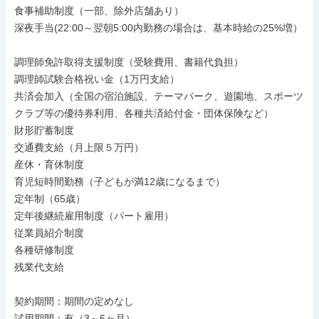
食事補助制度（一部、除外店舗あり）

深夜手当(22:00～翌朝5:00内勤務の場合は、基本時給の25%増）

調理師免許取得支援制度（受験費用、書籍代負担）

調理師試験合格祝い金（1万円支給）

共済会加入（全国の宿泊施設、テーマパーク、遊園地、スポーツ
クラブ等の優待券利用、各種共済給付金・団体保険など）

財形貯蓄制度

交通費支給（月上限５万円）

産休・育休制度

育児短時間勤務（子どもが満12歳になるまで）

定年制（65歳）

定年後継続雇用制度（パート雇用）

従業員紹介制度

各種研修制度

残業代支給

契約期間：期間の定めなし

試用期間：有（3～6ヶ月）
