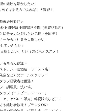
理の経験を活かしたい

も当てはまる方であれば、大歓迎！

種未経験歓迎＞

年齢不問/経験不問/資格不問（無資格歓迎）

とにチャレンジしたい気持ちを応援！

ターから正社員を目指したい」

、もちろん歓迎＞

ストラン、居酒屋、ラーメン店、

茶店など）のホールスタッフ・

タッフ経験者は優遇！

フ、調理員、洗い場、

タッフ（コンビニ、スーパー、

トア、アパレル販売、雑貨販売など）に

方や経験者歓迎！ブランクOK！

社員や契約社員、短期を含むアルバイト、
