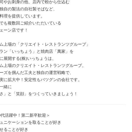
司やお刺身の他、店内で粉から仕込む

独自の製法の自社製そばなど、

料理を提供しています。

でも複数回ご紹介いただいている

ェーン店です！

ム上場の「クリエイト・レストランツグループ」

ラン「いっちょう」と焼肉店「萬家」を

に展開する(株)いっちょうは、

ム上場のクリエイト・レストランツグループ。

ーズを掴んだ工夫と独自の運営戦略で、

実に拡大中！安定性もバツグンの会社です。

一緒に

さ」と「笑顔」をつくっていきましょう！
30代活躍中！第二新卒歓迎＞

ュニケーションを取ることが好き

せることが好き
