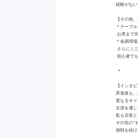
経験がない
【その他、
＊テーブル
 お席まで伺っての注文取りはありません。

＊各調理場
 さらにミニモニターで都度レシピを確認でき、

 初心者でもスムーズな調理が可能です！

 ＊

【インタビ
昇進後も、
更なるキャ
生涯を通し
私も店長と
その先の”
挑戦を続け