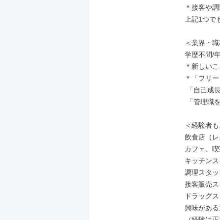
＊接客や調
上記1つで
＜業界・職
学歴不問/
＊新しいこ
＊「フリー
 「自己成長していきたい」

 「管理職を目指したい」という方にもオススメ！

＜経験者も
飲食店（レ
カフェ、喫
キッチンス
調理スタッ
接客販売ス
ドラッグス
興味がある
（経験は正