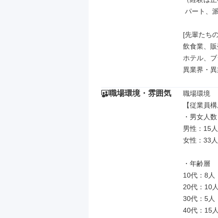
 パート、派遣、業務委託などもOK）

[先輩たちの
飲食業、販
ホテル、ブ
異業界・異
職場環境・雰囲気
職場環境

【従業員構
・男女人数

男性：15人

女性：33人

・年齢層

10代：8人

20代：10人
30代：5人

40代：15人