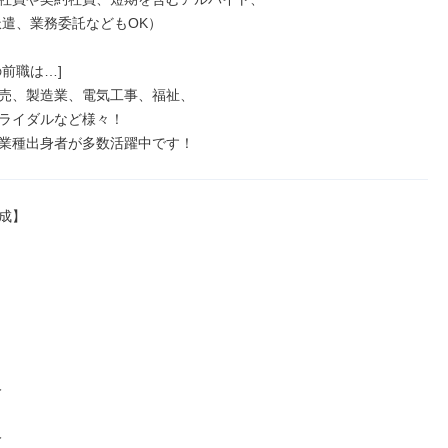
前職は…]

売、製造業、電気工事、福祉、

ライダルなど様々！

業種出身者が多数活躍中です！
成】




