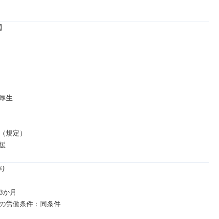


生: 

（規定）

援


か月

の労働条件：同条件