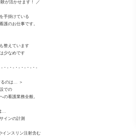
験が活かせます！ ／

を手掛けている

看護のお仕事です。

も整えています

は少なめです

-・-・-・-・-・-・-

るのは… ＞

設での

への看護業務全般。

…

サインの計測

やインスリン注射含む
