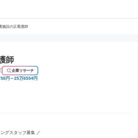
護施設の正看護師
護師
E
企業リサーチ
56円～25万6554円
ングスタッフ募集 ／
