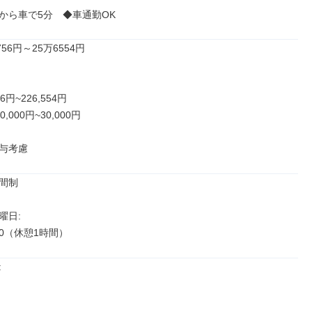
から車で5分　◆車通勤OK
56円～25万6554円

6円~226,554円

000円~30,000円

与考慮
間制

日: 

:30（休憩1時間）

