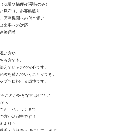
（浣腸や摘便/必要時のみ）

と見守り、必要時吸引

、医療機関への付き添い

出来事への対応

連絡調整

浅い方や

ある方でも、

整えているので安心です。

経験を積んでいくことができ、

ップも目指せる環境です。

することが好きな方はぜひ ／

から

さん、ベテランまで

の方が活躍中です！

術よりも

看護・介護を大切にしています。