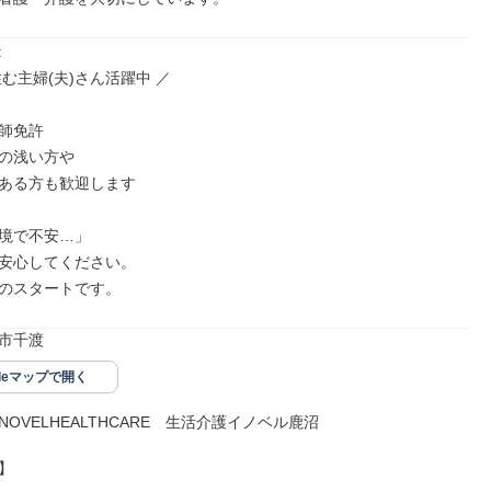


む主婦(夫)さん活躍中 ／

師免許

の浅い方や

ある方も歓迎します

境で不安…」

安心してください。

のスタートです。
市千渡
gleマップで開く
NOVELHEALTHCARE　生活介護イノベル鹿沼


