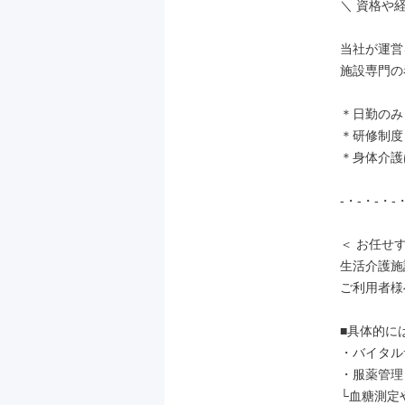
＼ 資格や経
当社が運営
施設専門の
＊日勤のみ

＊研修制度
＊身体介護
-・-・-・-・
＜ お任せす
生活介護施
ご利用者様
■具体的には
・バイタル
・服薬管理

└血糖測定