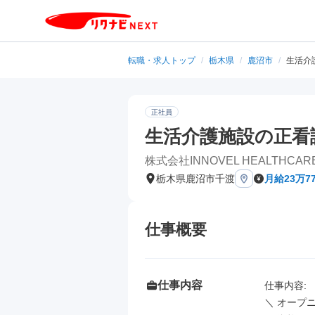
転職・求人トップ
/
栃木県
/
鹿沼市
/
生活介
正社員
生活介護施設の正看
株式会社INNOVEL HEALTHCAR
栃木県鹿沼市千渡
月給23万77
仕事概要
仕事内容
仕事内容: 

＼ オープニ