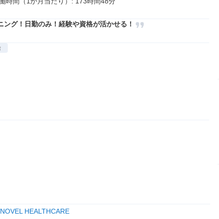
時間（1か月当たり）: 173時間48分
ニング！日勤のみ！経験や資格が活かせる！
給
OVEL HEALTHCARE