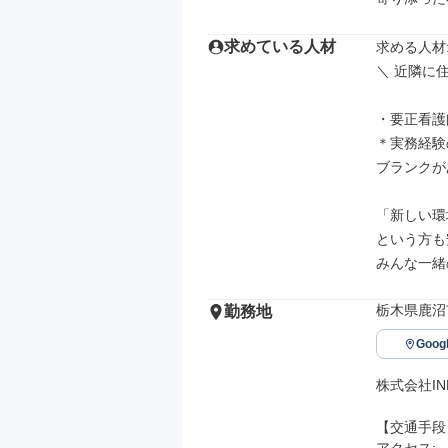
求めている人材
求める人材: 
＼ 近隣に住
・要正看護
＊実務経験
ブランクが
「新しい環
という方も
みんな一緒
栃木県鹿沼
勤務地
Goo
株式会社IN
【交通手段】