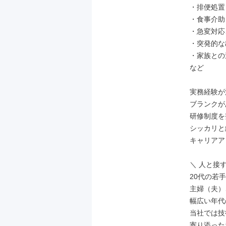
・排便処置
・食事介助
・急変対応
・突発的な
・家族との
など

実務経験が
ブランクが
研修制度を
シッカリと
キャリアア
＼ 人と接
20代の若手
主婦（夫）
幅広い年代
当社では技
寄り添った